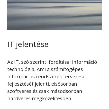
IT jelentése
Az IT, szó szerinti fordítása: információ
technológia. Ami a számítógépes
információs rendszerek tervezését,
fejlesztését jelenti, elsősorban
szoftveres és csak másodsorban
hardveres megközelítésben