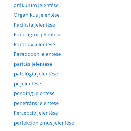
orákulum jelentése
Organikus jelentése
Pacifista jelentése
Paradigma jelentése
Paradox jelentése
Paradoxon jelentése
paritás jelentése
patológia jelentése
pc jelentése
pending jelentése
penetráns jelentése
Percepció jelentése
perfekcionizmus jelentése