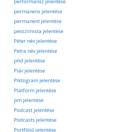
performansz jelentése
permanens jelentése
permanent jelentése
pesszimista jelentése
Péter név jelentése
Petra név jelentése
phd jelentése
Piár jelentése
Piktogram jelentése
Platform jelentése
pm jelentése
Podcast jelentése
Podcasts jelentése
Portfólió jelentése