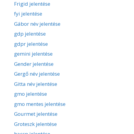
Frigid jelentése
fyi jelentése
Gábor név jelentése
gdp jelentése
gdpr jelentése
gemini jelentése
Gender jelentése
Gergő név jelentése
Gitta név jelentése
gmo jelentése
gmo mentes jelentése
Gourmet jelentése
Groteszk jelentése
haccp jelentése