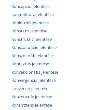
Koncepció jelentése
konjunktúra jelentése
Konklúzió jelentése
Konstans jelentése
Konstruktív jelentése
Konszolidáció jelentése
Konszolidált jelentése
Kontextus jelentése
konvencionális jelentése
Konvergencia jelentése
konverzió jelentése
Konzervatív jelentése
konzisztens jelentése