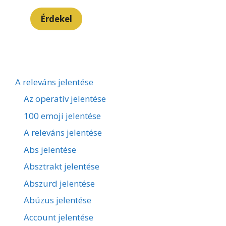
Érdekel
A releváns jelentése
Az operatív jelentése
100 emoji jelentése
A releváns jelentése
Abs jelentése
Absztrakt jelentése
Abszurd jelentése
Abúzus jelentése
Account jelentése