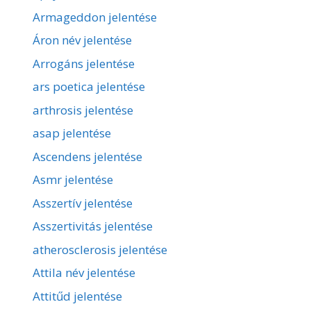
Armageddon jelentése
Áron név jelentése
Arrogáns jelentése
ars poetica jelentése
arthrosis jelentése
asap jelentése
Ascendens jelentése
Asmr jelentése
Asszertív jelentése
Asszertivitás jelentése
atherosclerosis jelentése
Attila név jelentése
Attitűd jelentése