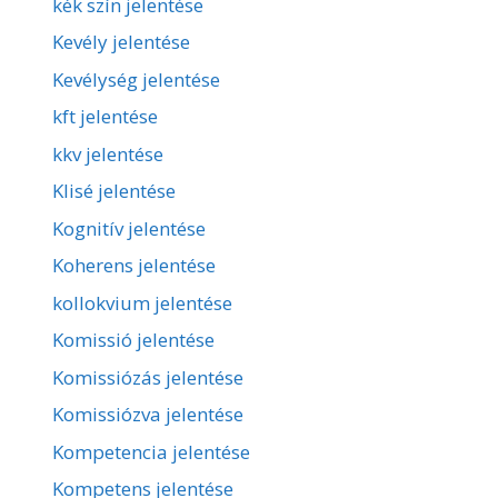
kék szín jelentése
Kevély jelentése
Kevélység jelentése
kft jelentése
kkv jelentése
Klisé jelentése
Kognitív jelentése
Koherens jelentése
kollokvium jelentése
Komissió jelentése
Komissiózás jelentése
Komissiózva jelentése
Kompetencia jelentése
Kompetens jelentése