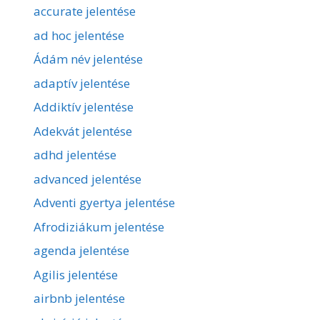
accurate jelentése
ad hoc jelentése
Ádám név jelentése
adaptív jelentése
Addiktív jelentése
Adekvát jelentése
adhd jelentése
advanced jelentése
Adventi gyertya jelentése
Afrodiziákum jelentése
agenda jelentése
Agilis jelentése
airbnb jelentése