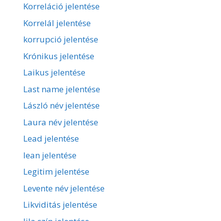
Korreláció jelentése
Korrelál jelentése
korrupció jelentése
Krónikus jelentése
Laikus jelentése
Last name jelentése
László név jelentése
Laura név jelentése
Lead jelentése
lean jelentése
Legitim jelentése
Levente név jelentése
Likviditás jelentése