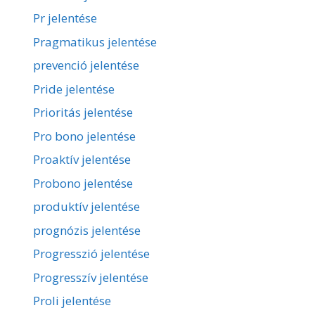
Pr jelentése
Pragmatikus jelentése
prevenció jelentése
Pride jelentése
Prioritás jelentése
Pro bono jelentése
Proaktív jelentése
Probono jelentése
produktív jelentése
prognózis jelentése
Progresszió jelentése
Progresszív jelentése
Proli jelentése