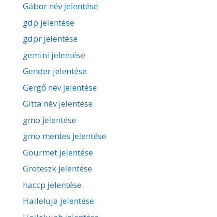
Gábor név jelentése
gdp jelentése
gdpr jelentése
gemini jelentése
Gender jelentése
Gergő név jelentése
Gitta név jelentése
gmo jelentése
gmo mentes jelentése
Gourmet jelentése
Groteszk jelentése
haccp jelentése
Halleluja jelentése