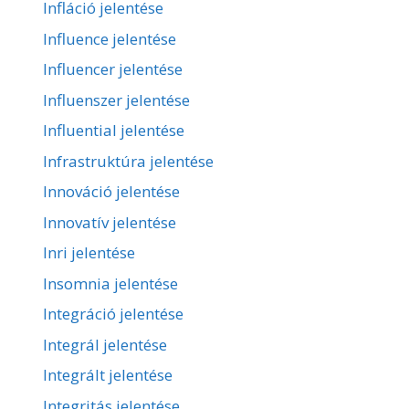
Infláció jelentése
Influence jelentése
Influencer jelentése
Influenszer jelentése
Influential jelentése
Infrastruktúra jelentése
Innováció jelentése
Innovatív jelentése
Inri jelentése
Insomnia jelentése
Integráció jelentése
Integrál jelentése
Integrált jelentése
Integritás jelentése