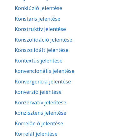
Konklúzió jelentése
Konstans jelentése
Konstruktív jelentése
Konszolidáció jelentése
Konszolidált jelentése
Kontextus jelentése
konvencionális jelentése
Konvergencia jelentése
konverzió jelentése
Konzervatív jelentése
konzisztens jelentése
Korreláció jelentése
Korrelál jelentése