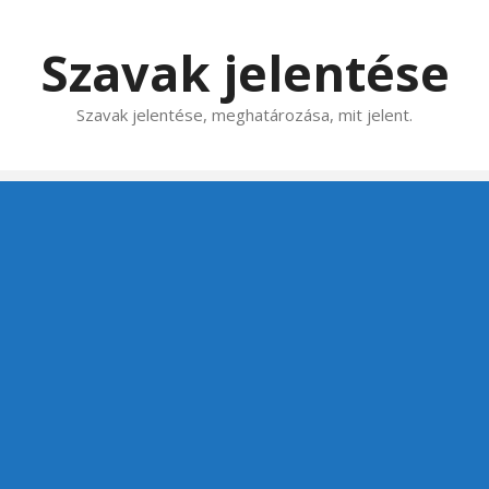
Kilépés
a
Szavak jelentése
tartalomba
Szavak jelentése, meghatározása, mit jelent.