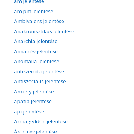
am jelentése
am pm jelentése
Ambivalens jelentése
Anakronisztikus jelentése
Anarchia jelentése
Anna név jelentése
Anomália jelentése
antiszemita jelentése
Antiszociális jelentése
Anxiety jelentése
apátia jelentése
api jelentése
Armageddon jelentése
Áron név jelentése