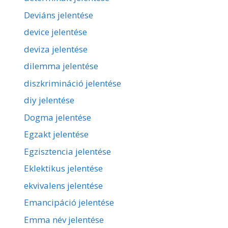
Deviáns jelentése
device jelentése
deviza jelentése
dilemma jelentése
diszkrimináció jelentése
diy jelentése
Dogma jelentése
Egzakt jelentése
Egzisztencia jelentése
Eklektikus jelentése
ekvivalens jelentése
Emancipáció jelentése
Emma név jelentése