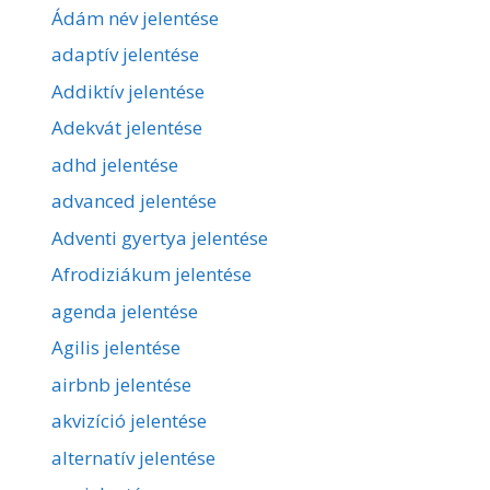
Ádám név jelentése
adaptív jelentése
Addiktív jelentése
Adekvát jelentése
adhd jelentése
advanced jelentése
Adventi gyertya jelentése
Afrodiziákum jelentése
agenda jelentése
Agilis jelentése
airbnb jelentése
akvizíció jelentése
alternatív jelentése