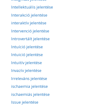
Intellektuális jelentése
Interakció jelentése
interaktív jelentése
Intervenció jelentése
Introvertált jelentése
Intuíció jelentése
Intuició jelentése
Intuitív jelentése
Invazív jelentése
Irreleváns jelentése
ischaemia jelentése
ischaemiás jelentése
Issue jelentése