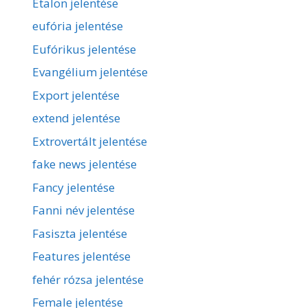
Etalon jelentése
eufória jelentése
Eufórikus jelentése
Evangélium jelentése
Export jelentése
extend jelentése
Extrovertált jelentése
fake news jelentése
Fancy jelentése
Fanni név jelentése
Fasiszta jelentése
Features jelentése
fehér rózsa jelentése
Female jelentése