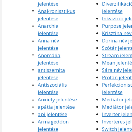
jelentése
Diverzifikáci
Anakronisztikus
jelentése
jelentése
Inkvizíció je
Anarchia
Purpose jele
jelentése
Krisztina név
Anna név
Dorina név j
jelentése
Szótár jelent
Anomália
Stream jelen
jelentése
Mean jelenté
antiszemita
Sára név jele
jelentése
Profán jelen
Antiszociális
Perfekcionis
jelentése
jelentése
Anxiety jelentése
Mediator jel
apátia jelentése
Mediátor jel
api jelentése
Inverter jele
Armageddon
Inverteres je
jelentése
Switch jelent