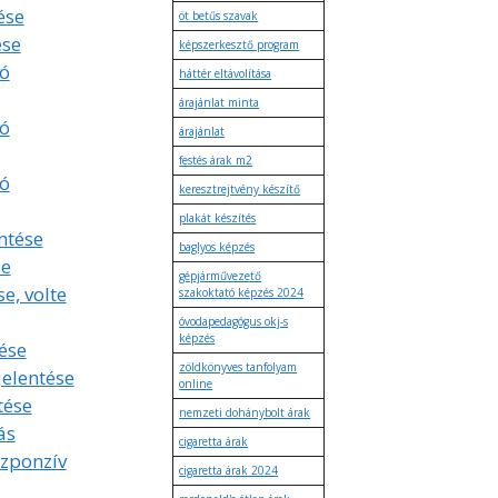
ése
öt betűs szavak
ése
képszerkesztő program
ó
háttér eltávolítása
árajánlat minta
ó
árajánlat
festés árak m2
ó
keresztrejtvény készítő
plakát készítés
ntése
baglyos képzés
se
gépjárművezető
se, volte
szakoktató képzés 2024
óvodapedagógus okj-s
képzés
ése
zöldkönyves tanfolyam
jelentése
online
tése
nemzeti dohánybolt árak
ás
cigaretta árak
szponzív
cigaretta árak 2024