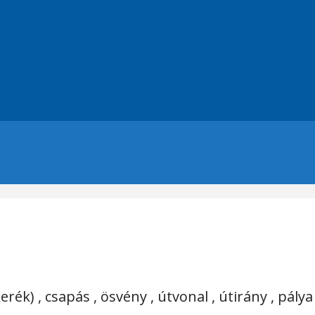
ék) , csapás , ösvény , útvonal , útirány , pálya