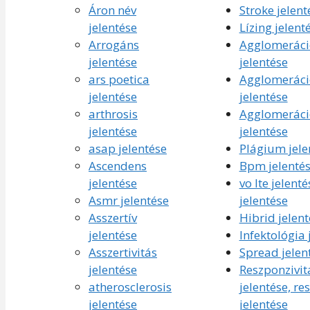
Áron név
Stroke jelent
jelentése
Lízing jelent
Arrogáns
Agglomeráci
jelentése
jelentése
ars poetica
Agglomeráci
jelentése
jelentése
arthrosis
Agglomeráci
jelentése
jelentése
asap jelentése
Plágium jele
Ascendens
Bpm jelenté
jelentése
vo lte jelenté
Asmr jelentése
jelentése
Asszertív
Hibrid jelent
jelentése
Infektológia 
Asszertivitás
Spread jelen
jelentése
Reszponzivit
atherosclerosis
jelentése, re
jelentése
jelentése