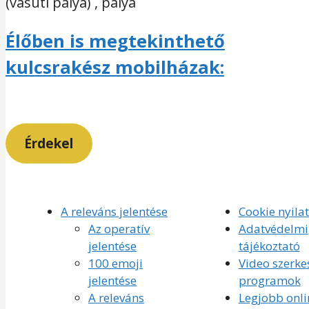
(vasúti pálya) , pálya
Élőben is megtekinthető
kulcsrakész mobilházak:
Érdekel
A releváns jelentése
Cookie nyila
Az operatív
Adatvédelmi
jelentése
tájékoztató
100 emoji
Video szerke
jelentése
programok
A releváns
Legjobb onli