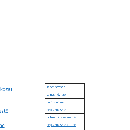
gábor névnap
tkozat
tamás névnap
balázs névnap
sztő
képszerkesztő
online képszerkesztő
ne
képszerkesztő online