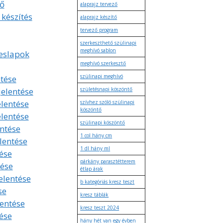
tő
alaprajz tervező
 készítés
alaprajz készítő
tervező program
szerkeszthető szülinapi
meghívó sablon
eslapok
meghívó szerkesztő
szülinapi meghívó
tése
jelentése
születésnapi köszöntő
elentése
szívhez szóló szülinapi
köszöntő
elentése
szülinapi köszöntő
entése
1 col hány cm
lentése
1 dl hány ml
ése
párkány parasztétterem
tése
étlap árak
elentése
b kategóriás kresz teszt
se
kresz táblák
lentése
kresz teszt 2024
ése
hány hét van egy évben