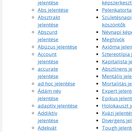
jelentése
képszerkesz
Abs jelentése
Pelenkatorta
Absztrakt
Születésnapi
jelentése
köszöntők
Abszurd
Névnapi kép
jelentése
Meghívók
Abúzus jelentése
Axióma jelen
Account
Sztereotípia 
jelentése
Kapitalista j
accurate
Absztinens j
jelentése
Mentális jel
ad hoc jelentése
Mortalitás je
Ádám név
Expert jelent
jelentése
Epikus jelen
adaptív jelentése
Holokauszt j
Addiktív
Kvázi jelenté
jelentése
Divergens je
Adekvát
Tough jelent