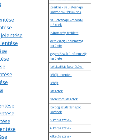
ó
pasiknak születésnapi
köszöntők férfiaknak
lentése
születésnapi köszöntő
nőknek
ntése
háromszög területe
 jelentése
derékszögű háromszög
elentése
területe
ése
egyenlő szárú háromszög
tése
területe
se
béltisztítás keserűsóval
ntése
léböjt receptek
tése
léböjt
ta
idézetek
szerelmes idézetek
entése
boldog születésnapot
entése
kívánok
ntése
5 betűs szavak
lentése
6 betűs szavak
ése
ötbetűs szavak