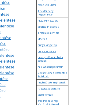
entése
beton kalkulátor
ése
1 hektár hány
entése
négyzetméter
jelentése
műszaki vizsga ára
elentése
saxenda injekció ára
e
1 mázsa cement ára
lentése
kfc étlap
tése
burger king étlap
entése
burger king árak
elentése
mennyi idő után hat a
jelentése
detralex
elentése
mi a whatsapp számom
elentése
vicces szülinapi köszöntők
férfiaknak
ntése
megható szülinapi versek
ése
háztervező program
tése
szoba tervező
s
érzelmes szülinapi
köszöntő férfiaknak