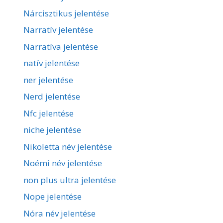
Nárcisztikus jelentése
Narratív jelentése
Narratíva jelentése
natív jelentése
ner jelentése
Nerd jelentése
Nfc jelentése
niche jelentése
Nikoletta név jelentése
Noémi név jelentése
non plus ultra jelentése
Nope jelentése
Nóra név jelentése