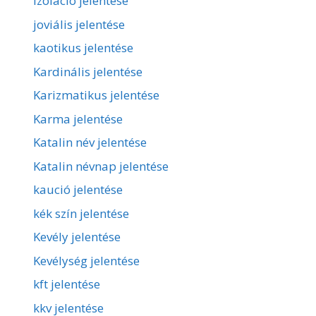
Izoláció jelentése
joviális jelentése
kaotikus jelentése
Kardinális jelentése
Karizmatikus jelentése
Karma jelentése
Katalin név jelentése
Katalin névnap jelentése
kaució jelentése
kék szín jelentése
Kevély jelentése
Kevélység jelentése
kft jelentése
kkv jelentése