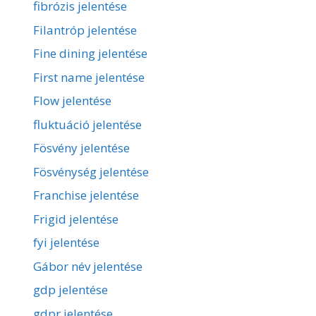
fibrózis jelentése
Filantróp jelentése
Fine dining jelentése
First name jelentése
Flow jelentése
fluktuáció jelentése
Fösvény jelentése
Fösvénység jelentése
Franchise jelentése
Frigid jelentése
fyi jelentése
Gábor név jelentése
gdp jelentése
gdpr jelentése