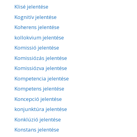
Klisé jelentése
Kognitív jelentése
Koherens jelentése
kollokvium jelentése
Komissió jelentése
Komissiózás jelentése
Komissiózva jelentése
Kompetencia jelentése
Kompetens jelentése
Koncepció jelentése
konjunktúra jelentése
Konklúzió jelentése
Konstans jelentése