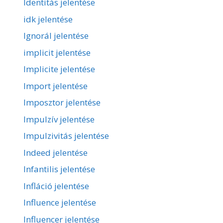
Identitás jelentése
idk jelentése
Ignorál jelentése
implicit jelentése
Implicite jelentése
Import jelentése
Imposztor jelentése
Impulzív jelentése
Impulzivitás jelentése
Indeed jelentése
Infantilis jelentése
Infláció jelentése
Influence jelentése
Influencer jelentése