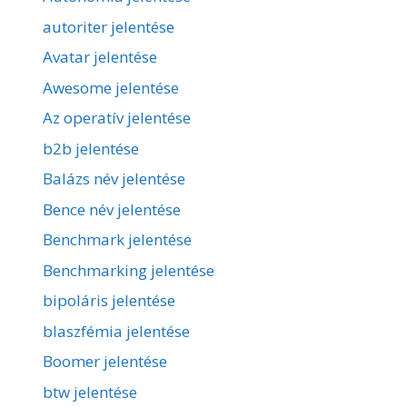
autoriter jelentése
Avatar jelentése
Awesome jelentése
Az operatív jelentése
b2b jelentése
Balázs név jelentése
Bence név jelentése
Benchmark jelentése
Benchmarking jelentése
bipoláris jelentése
blaszfémia jelentése
Boomer jelentése
btw jelentése