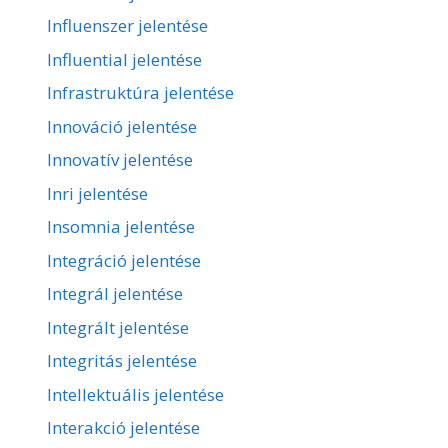
Influenszer jelentése
Influential jelentése
Infrastruktúra jelentése
Innováció jelentése
Innovatív jelentése
Inri jelentése
Insomnia jelentése
Integráció jelentése
Integrál jelentése
Integrált jelentése
Integritás jelentése
Intellektuális jelentése
Interakció jelentése