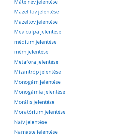
Máté név jelentése
Mazel tov jelentése
Mazeltov jelentése
Mea culpa jelentése
médium jelentése
mém jelentése
Metafora jelentése
Mizantróp jelentése
Monogám jelentése
Monogámia jelentése
Morális jelentése
Moratórium jelentése
Naív jelentése
Namaste jelentése