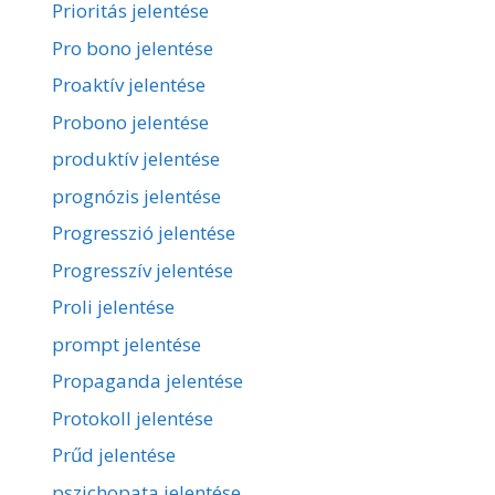
Prioritás jelentése
Pro bono jelentése
Proaktív jelentése
Probono jelentése
produktív jelentése
prognózis jelentése
Progresszió jelentése
Progresszív jelentése
Proli jelentése
prompt jelentése
Propaganda jelentése
Protokoll jelentése
Prűd jelentése
pszichopata jelentése