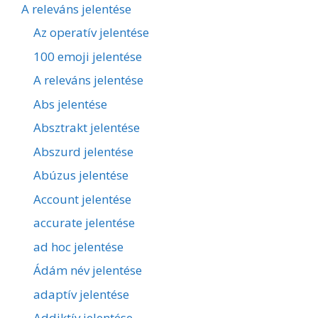
A releváns jelentése
Az operatív jelentése
100 emoji jelentése
A releváns jelentése
Abs jelentése
Absztrakt jelentése
Abszurd jelentése
Abúzus jelentése
Account jelentése
accurate jelentése
ad hoc jelentése
Ádám név jelentése
adaptív jelentése
Addiktív jelentése