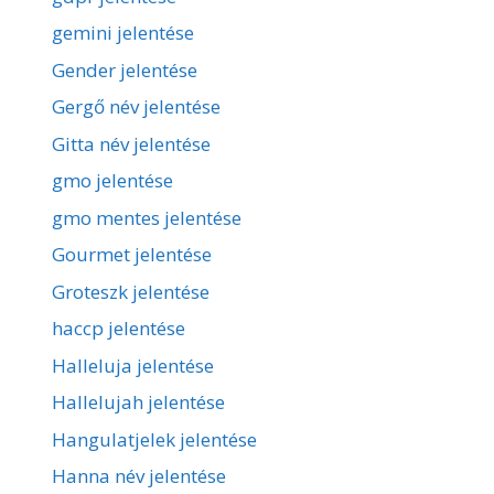
gemini jelentése
Gender jelentése
Gergő név jelentése
Gitta név jelentése
gmo jelentése
gmo mentes jelentése
Gourmet jelentése
Groteszk jelentése
haccp jelentése
Halleluja jelentése
Hallelujah jelentése
Hangulatjelek jelentése
Hanna név jelentése