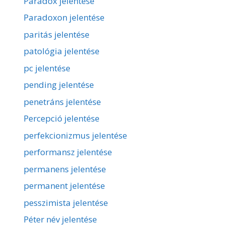
Paradox jelentése
Paradoxon jelentése
paritás jelentése
patológia jelentése
pc jelentése
pending jelentése
penetráns jelentése
Percepció jelentése
perfekcionizmus jelentése
performansz jelentése
permanens jelentése
permanent jelentése
pesszimista jelentése
Péter név jelentése