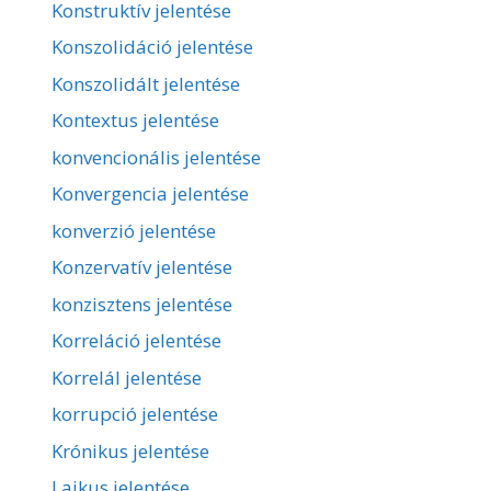
Konstruktív jelentése
Konszolidáció jelentése
Konszolidált jelentése
Kontextus jelentése
konvencionális jelentése
Konvergencia jelentése
konverzió jelentése
Konzervatív jelentése
konzisztens jelentése
Korreláció jelentése
Korrelál jelentése
korrupció jelentése
Krónikus jelentése
Laikus jelentése