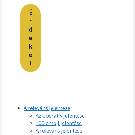
É
r
d
e
k
e
l
A releváns jelentése
Az operatív jelentése
100 emoji jelentése
A releváns jelentése