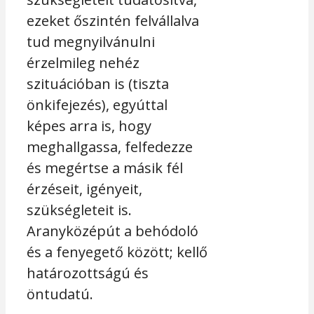
ezeket őszintén felvállalva
tud megnyilvánulni
érzelmileg nehéz
szituációban is (tiszta
önkifejezés), egyúttal
képes arra is, hogy
meghallgassa, felfedezze
és megértse a másik fél
érzéseit, igényeit,
szükségleteit is.
Aranyközépút a behódoló
és a fenyegető között; kellő
határozottságú és
öntudatú.