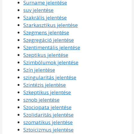
Surname jelentése
suv jelentése
Szakrális jelentése
Szarkasztikus jelentése
Szegmens jelentése
Szegregáció jelentése
Szentimentális jelentése
Szeptikus jelentése
Szimbólumok jelentése
Szín jelentése
szingularitás jelentése
Szintézis jelentése
Szkeptikus jelentése
sznob jelentése
Szociopata jelentése
Szolidaritás jelentése
szomatikus jelentése
Sztoicizmus jelentése