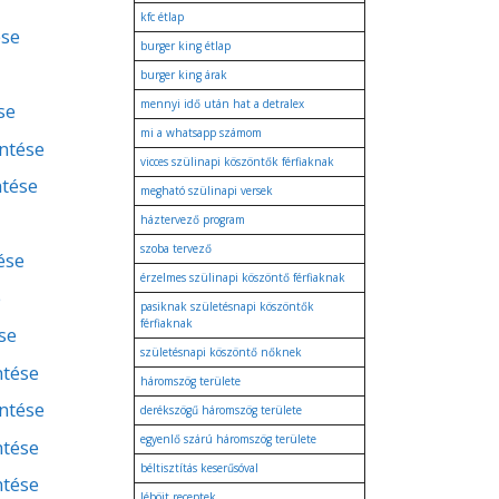
kfc étlap
ése
burger king étlap
burger king árak
mennyi idő után hat a detralex
se
mi a whatsapp számom
entése
vicces szülinapi köszöntők férfiaknak
ntése
megható szülinapi versek
háztervező program
szoba tervező
ése
érzelmes szülinapi köszöntő férfiaknak
e
pasiknak születésnapi köszöntők
férfiaknak
se
születésnapi köszöntő nőknek
ntése
háromszög területe
entése
derékszögű háromszög területe
egyenlő szárú háromszög területe
ntése
béltisztítás keserűsóval
ntése
léböjt receptek