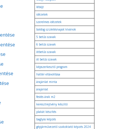
se
léböjt
idézetek
szerelmes idézetek
boldog születésnapot kívánok
lentése
5 betűs szavak
lentése
6 betűs szavak
ötbetűs szavak
ése
öt betűs szavak
se
képszerkesztő program
lentése
háttér eltávolítása
tése
árajánlat minta
árajánlat
festés árak m2
e
keresztrejtvény készítő
plakát készítés
baglyos képzés
se
gépjárművezető szakoktató képzés 2024