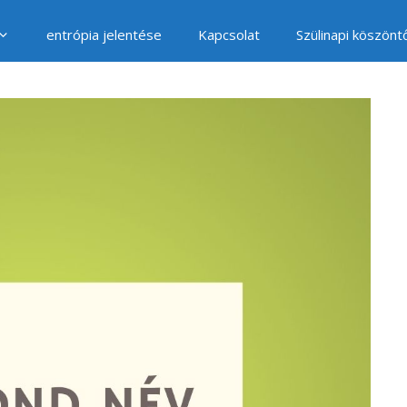
entrópia jelentése
Kapcsolat
Szülinapi köszönt