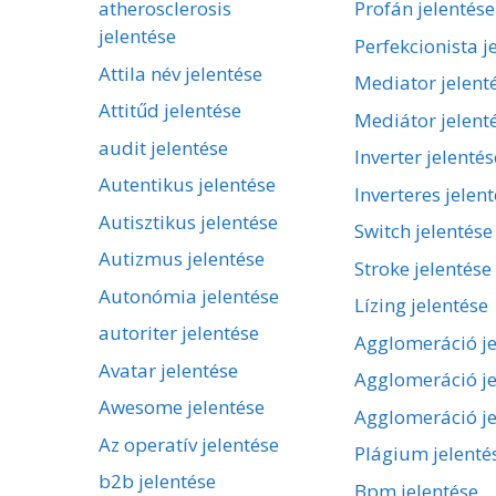
atherosclerosis
Profán jelentése
jelentése
Perfekcionista j
Attila név jelentése
Mediator jelent
Attitűd jelentése
Mediátor jelent
audit jelentése
Inverter jelentés
Autentikus jelentése
Inverteres jelen
Autisztikus jelentése
Switch jelentése
Autizmus jelentése
Stroke jelentése
Autonómia jelentése
Lízing jelentése
autoriter jelentése
Agglomeráció je
Avatar jelentése
Agglomeráció je
Awesome jelentése
Agglomeráció je
Az operatív jelentése
Plágium jelenté
b2b jelentése
Bpm jelentése