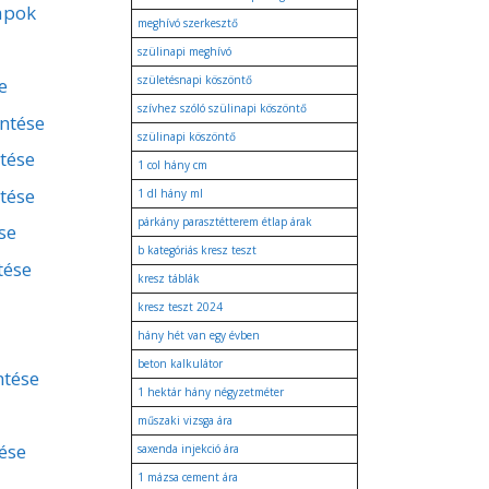
apok
meghívó szerkesztő
szülinapi meghívó
születésnapi köszöntő
e
szívhez szóló szülinapi köszöntő
entése
szülinapi köszöntő
ntése
1 col hány cm
tése
1 dl hány ml
párkány parasztétterem étlap árak
se
b kategóriás kresz teszt
tése
kresz táblák
kresz teszt 2024
hány hét van egy évben
beton kalkulátor
ntése
1 hektár hány négyzetméter
műszaki vizsga ára
ése
saxenda injekció ára
1 mázsa cement ára