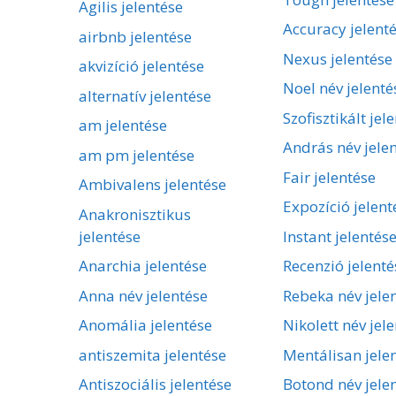
Agilis jelentése
Accuracy jelent
airbnb jelentése
Nexus jelentése
akvizíció jelentése
Noel név jelenté
alternatív jelentése
Szofisztikált jel
am jelentése
András név jele
am pm jelentése
Fair jelentése
Ambivalens jelentése
Expozíció jelent
Anakronisztikus
jelentése
Instant jelentés
Anarchia jelentése
Recenzió jelenté
Anna név jelentése
Rebeka név jele
Anomália jelentése
Nikolett név jel
antiszemita jelentése
Mentálisan jele
Antiszociális jelentése
Botond név jele