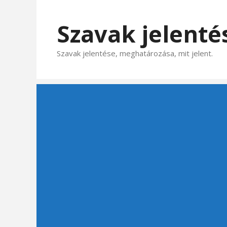
Kilépés
a
Szavak jelenté
tartalomba
Szavak jelentése, meghatározása, mit jelent.