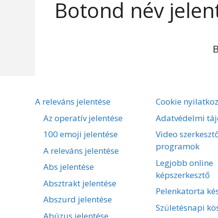
Botond név jelen
A releváns jelentése
Cookie nyilatko
Az operatív jelentése
Adatvédelmi táj
100 emoji jelentése
Video szerkeszt
programok
A releváns jelentése
Legjobb online
Abs jelentése
képszerkesztő
Absztrakt jelentése
Pelenkatorta kés
Abszurd jelentése
Születésnapi kö
Abúzus jelentése