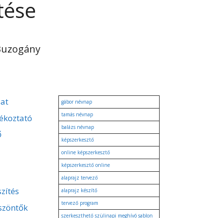
tése
Buzogány
zat
gábor névnap
tamás névnap
ékoztató
balázs névnap
ő
képszerkesztő
online képszerkesztő
képszerkesztő online
alaprajz tervező
zítés
alaprajz készítő
tervező program
szöntők
szerkeszthető szülinapi meghívó sablon