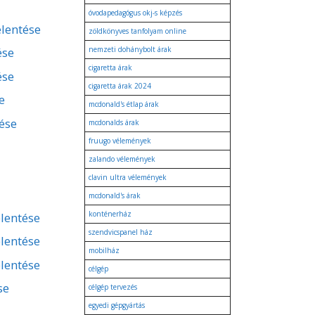
óvodapedagógus okj-s képzés
elentése
zöldkönyves tanfolyam online
ése
nemzeti dohánybolt árak
cigaretta árak
ése
cigaretta árak 2024
e
mcdonald's étlap árak
tése
mcdonalds árak
fruugo vélemények
zalando vélemények
clavin ultra vélemények
mcdonald's árak
konténerház
lentése
szendvicspanel ház
lentése
mobilház
lentése
célgép
se
célgép tervezés
egyedi gépgyártás