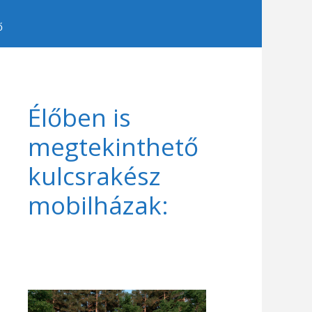
ő
Élőben is
megtekinthető
kulcsrakész
mobilházak: