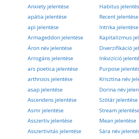
Anxiety jelentése
Habitus jelenté
apátia jelentése
Recent jelentése
api jelentése
Intrika jelentése
Armageddon jelentése
Kapitalizmus je
Áron név jelentése
Diverzifikáció je
Arrogáns jelentése
Inkvizíció jelent
ars poetica jelentése
Purpose jelenté
arthrosis jelentése
Krisztina név je
asap jelentése
Dorina név jelen
Ascendens jelentése
Szótár jelentése
Asmr jelentése
Stream jelentés
Asszertív jelentése
Mean jelentése
Asszertivitás jelentése
Sára név jelenté