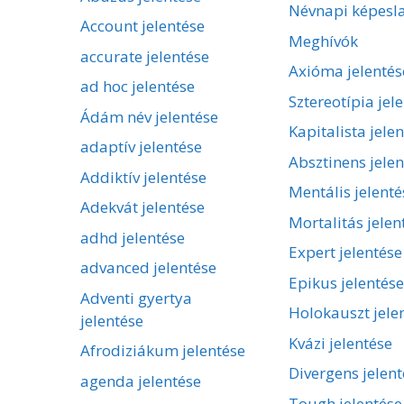
Névnapi képesl
Account jelentése
Meghívók
accurate jelentése
Axióma jelentés
ad hoc jelentése
Sztereotípia jel
Ádám név jelentése
Kapitalista jele
adaptív jelentése
Absztinens jelen
Addiktív jelentése
Mentális jelenté
Adekvát jelentése
Mortalitás jelen
adhd jelentése
Expert jelentése
advanced jelentése
Epikus jelentése
Adventi gyertya
Holokauszt jele
jelentése
Kvázi jelentése
Afrodiziákum jelentése
Divergens jelent
agenda jelentése
Tough jelentése