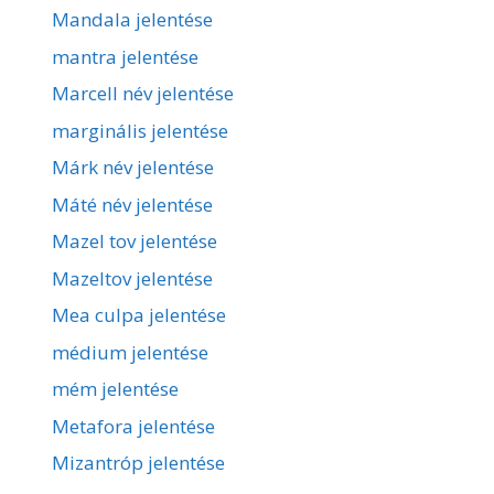
Mandala jelentése
mantra jelentése
Marcell név jelentése
marginális jelentése
Márk név jelentése
Máté név jelentése
Mazel tov jelentése
Mazeltov jelentése
Mea culpa jelentése
médium jelentése
mém jelentése
Metafora jelentése
Mizantróp jelentése