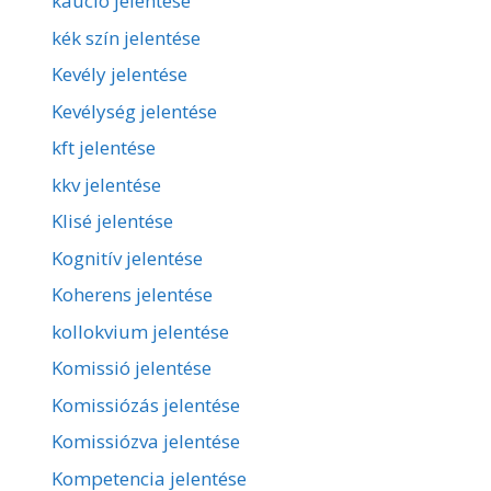
kaució jelentése
kék szín jelentése
Kevély jelentése
Kevélység jelentése
kft jelentése
kkv jelentése
Klisé jelentése
Kognitív jelentése
Koherens jelentése
kollokvium jelentése
Komissió jelentése
Komissiózás jelentése
Komissiózva jelentése
Kompetencia jelentése