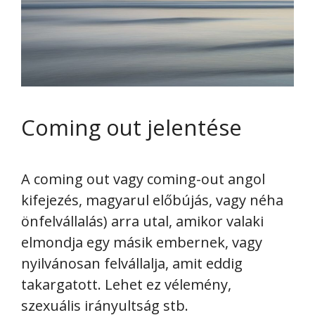
Coming out jelentése
A coming out vagy coming-out angol
kifejezés, magyarul előbújás, vagy néha
önfelvállalás) arra utal, amikor valaki
elmondja egy másik embernek, vagy
nyilvánosan felvállalja, amit eddig
takargatott. Lehet ez vélemény,
szexuális irányultság stb.