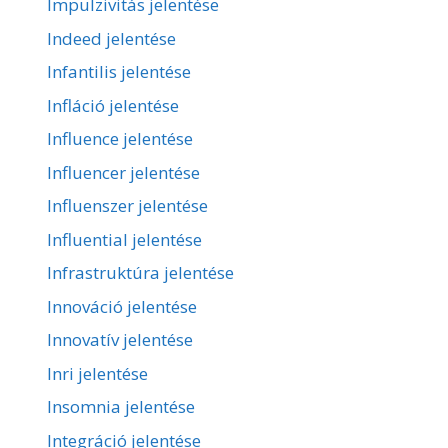
Impulzivitás jelentése
Indeed jelentése
Infantilis jelentése
Infláció jelentése
Influence jelentése
Influencer jelentése
Influenszer jelentése
Influential jelentése
Infrastruktúra jelentése
Innováció jelentése
Innovatív jelentése
Inri jelentése
Insomnia jelentése
Integráció jelentése