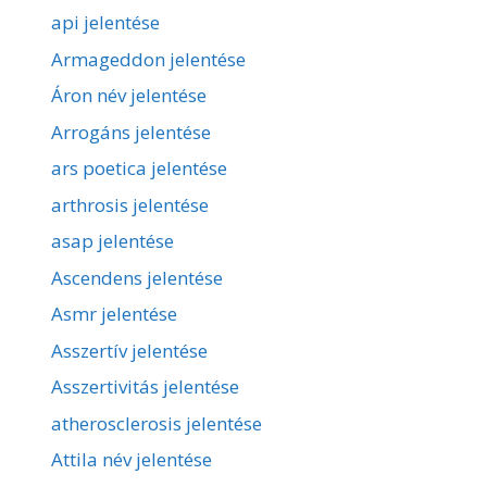
api jelentése
Armageddon jelentése
Áron név jelentése
Arrogáns jelentése
ars poetica jelentése
arthrosis jelentése
asap jelentése
Ascendens jelentése
Asmr jelentése
Asszertív jelentése
Asszertivitás jelentése
atherosclerosis jelentése
Attila név jelentése