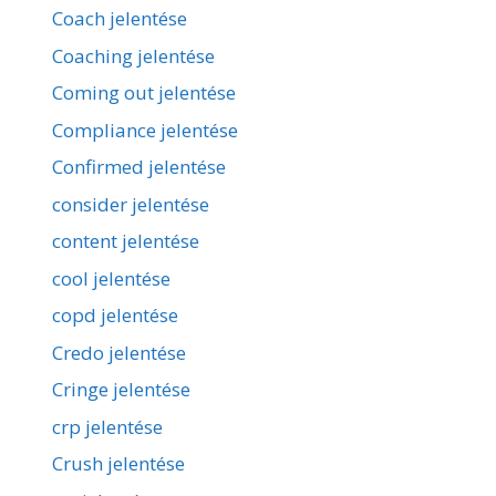
Coach jelentése
Coaching jelentése
Coming out jelentése
Compliance jelentése
Confirmed jelentése
consider jelentése
content jelentése
cool jelentése
copd jelentése
Credo jelentése
Cringe jelentése
crp jelentése
Crush jelentése