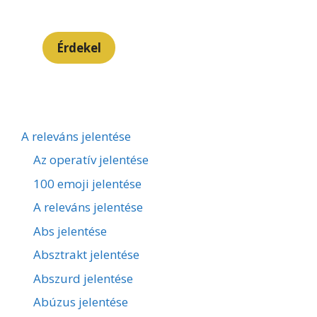
Érdekel
A releváns jelentése
Az operatív jelentése
100 emoji jelentése
A releváns jelentése
Abs jelentése
Absztrakt jelentése
Abszurd jelentése
Abúzus jelentése