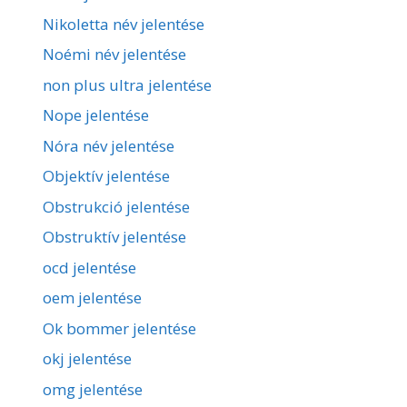
Nikoletta név jelentése
Noémi név jelentése
non plus ultra jelentése
Nope jelentése
Nóra név jelentése
Objektív jelentése
Obstrukció jelentése
Obstruktív jelentése
ocd jelentése
oem jelentése
Ok bommer jelentése
okj jelentése
omg jelentése