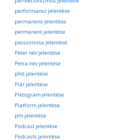
perfekcionizmus jelentése
performansz jelentése
permanens jelentése
permanent jelentése
pesszimista jelentése
Péter név jelentése
Petra név jelentése
phd jelentése
Piár jelentése
Piktogram jelentése
Platform jelentése
pm jelentése
Podcast jelentése
Podcasts jelentése