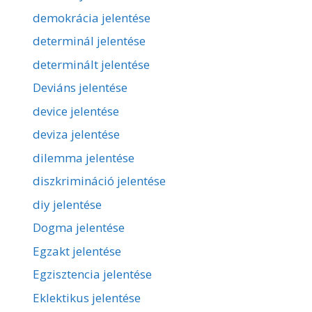
demokrácia jelentése
determinál jelentése
determinált jelentése
Deviáns jelentése
device jelentése
deviza jelentése
dilemma jelentése
diszkrimináció jelentése
diy jelentése
Dogma jelentése
Egzakt jelentése
Egzisztencia jelentése
Eklektikus jelentése