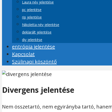
Laura név jelentése
pc jelentése
rip jelentése
Nikoletta név jelentése
deklarált jelentése
diy jelentése
entrópia jelentése
Kapcsolat
Szülinapi köszöntő
Divergens jelentése
Nem összetartó, nem egyirányba tartó, hanem 