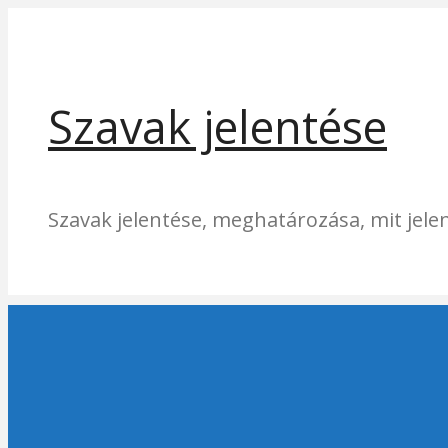
Kilépés
a
tartalomba
Szavak jelentése
Szavak jelentése, meghatározása, mit jelen