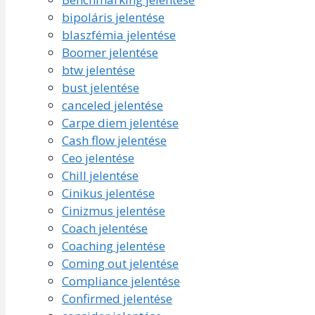
bipoláris jelentése
blaszfémia jelentése
Boomer jelentése
btw jelentése
bust jelentése
canceled jelentése
Carpe diem jelentése
Cash flow jelentése
Ceo jelentése
Chill jelentése
Cinikus jelentése
Cinizmus jelentése
Coach jelentése
Coaching jelentése
Coming out jelentése
Compliance jelentése
Confirmed jelentése