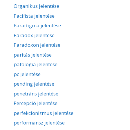
Organikus jelentése
Pacifista jelentése
Paradigma jelentése
Paradox jelentése
Paradoxon jelentése
paritás jelentése
patológia jelentése
pc jelentése
pending jelentése
penetráns jelentése
Percepció jelentése
perfekcionizmus jelentése
performansz jelentése