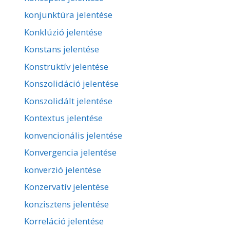
konjunktúra jelentése
Konklúzió jelentése
Konstans jelentése
Konstruktív jelentése
Konszolidáció jelentése
Konszolidált jelentése
Kontextus jelentése
konvencionális jelentése
Konvergencia jelentése
konverzió jelentése
Konzervatív jelentése
konzisztens jelentése
Korreláció jelentése