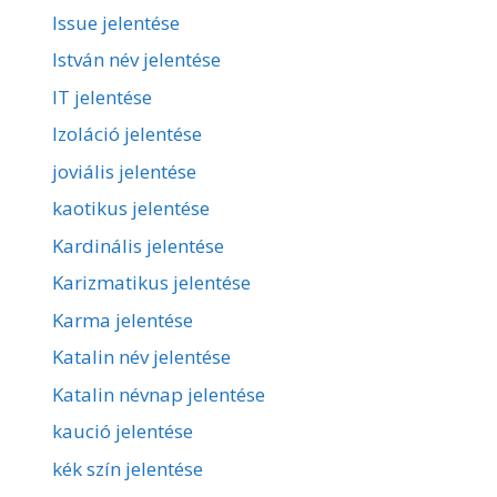
Issue jelentése
István név jelentése
IT jelentése
Izoláció jelentése
joviális jelentése
kaotikus jelentése
Kardinális jelentése
Karizmatikus jelentése
Karma jelentése
Katalin név jelentése
Katalin névnap jelentése
kaució jelentése
kék szín jelentése