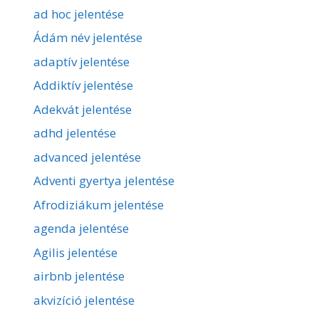
ad hoc jelentése
Ádám név jelentése
adaptív jelentése
Addiktív jelentése
Adekvát jelentése
adhd jelentése
advanced jelentése
Adventi gyertya jelentése
Afrodiziákum jelentése
agenda jelentése
Agilis jelentése
airbnb jelentése
akvizíció jelentése