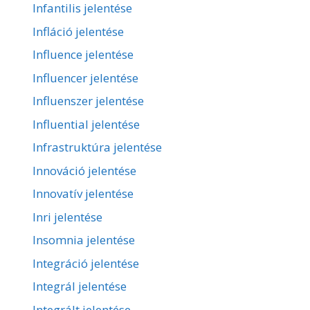
Infantilis jelentése
Infláció jelentése
Influence jelentése
Influencer jelentése
Influenszer jelentése
Influential jelentése
Infrastruktúra jelentése
Innováció jelentése
Innovatív jelentése
Inri jelentése
Insomnia jelentése
Integráció jelentése
Integrál jelentése
Integrált jelentése