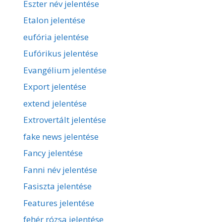
Eszter név jelentése
Etalon jelentése
eufória jelentése
Eufórikus jelentése
Evangélium jelentése
Export jelentése
extend jelentése
Extrovertált jelentése
fake news jelentése
Fancy jelentése
Fanni név jelentése
Fasiszta jelentése
Features jelentése
fehér rózsa jelentése