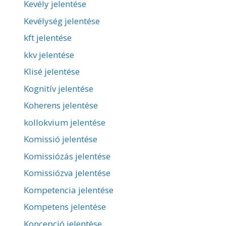
Kevély jelentése
Kevélység jelentése
kft jelentése
kkv jelentése
Klisé jelentése
Kognitív jelentése
Koherens jelentése
kollokvium jelentése
Komissió jelentése
Komissiózás jelentése
Komissiózva jelentése
Kompetencia jelentése
Kompetens jelentése
Koncepció jelentése