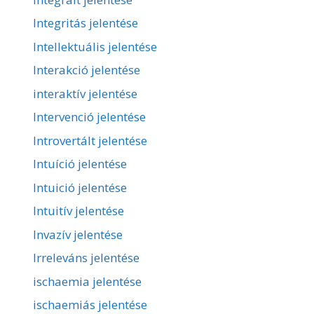
Integritás jelentése
Intellektuális jelentése
Interakció jelentése
interaktív jelentése
Intervenció jelentése
Introvertált jelentése
Intuíció jelentése
Intuició jelentése
Intuitív jelentése
Invazív jelentése
Irreleváns jelentése
ischaemia jelentése
ischaemiás jelentése