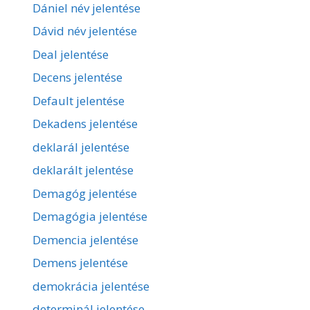
Dániel név jelentése
Dávid név jelentése
Deal jelentése
Decens jelentése
Default jelentése
Dekadens jelentése
deklarál jelentése
deklarált jelentése
Demagóg jelentése
Demagógia jelentése
Demencia jelentése
Demens jelentése
demokrácia jelentése
determinál jelentése