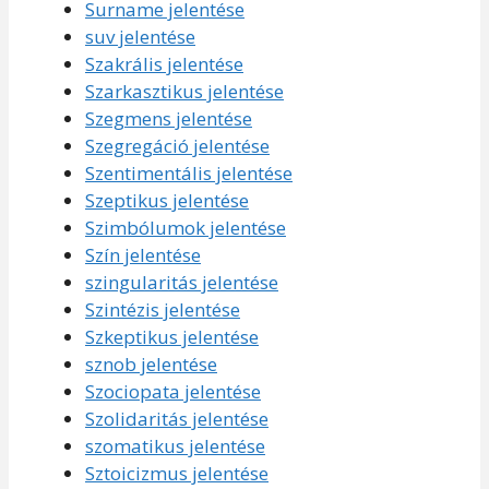
Surname jelentése
suv jelentése
Szakrális jelentése
Szarkasztikus jelentése
Szegmens jelentése
Szegregáció jelentése
Szentimentális jelentése
Szeptikus jelentése
Szimbólumok jelentése
Szín jelentése
szingularitás jelentése
Szintézis jelentése
Szkeptikus jelentése
sznob jelentése
Szociopata jelentése
Szolidaritás jelentése
szomatikus jelentése
Sztoicizmus jelentése