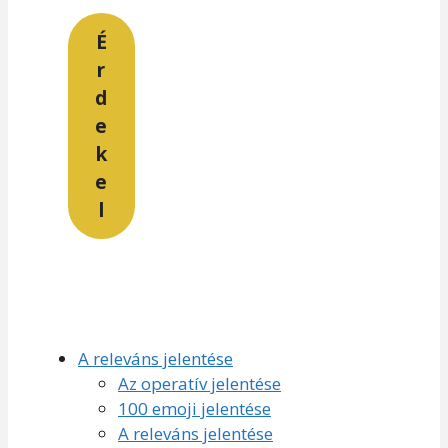
É
r
d
e
k
e
l
A releváns jelentése
Az operatív jelentése
100 emoji jelentése
A releváns jelentése