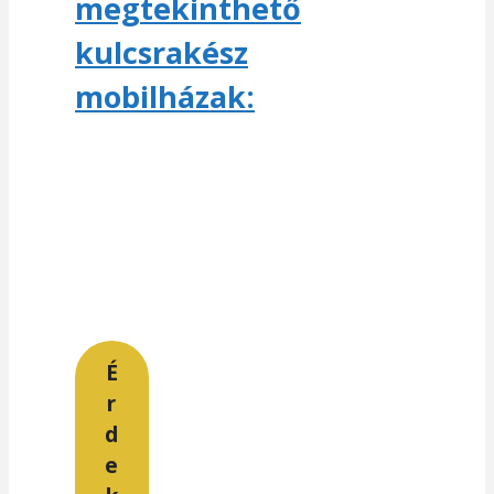
megtekinthető
kulcsrakész
mobilházak:
É
r
d
e