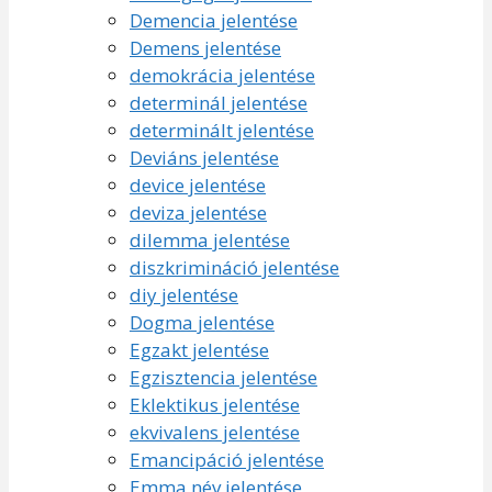
Demencia jelentése
Demens jelentése
demokrácia jelentése
determinál jelentése
determinált jelentése
Deviáns jelentése
device jelentése
deviza jelentése
dilemma jelentése
diszkrimináció jelentése
diy jelentése
Dogma jelentése
Egzakt jelentése
Egzisztencia jelentése
Eklektikus jelentése
ekvivalens jelentése
Emancipáció jelentése
Emma név jelentése