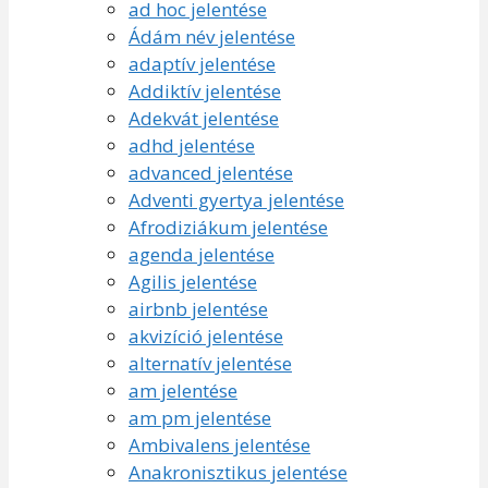
ad hoc jelentése
Ádám név jelentése
adaptív jelentése
Addiktív jelentése
Adekvát jelentése
adhd jelentése
advanced jelentése
Adventi gyertya jelentése
Afrodiziákum jelentése
agenda jelentése
Agilis jelentése
airbnb jelentése
akvizíció jelentése
alternatív jelentése
am jelentése
am pm jelentése
Ambivalens jelentése
Anakronisztikus jelentése