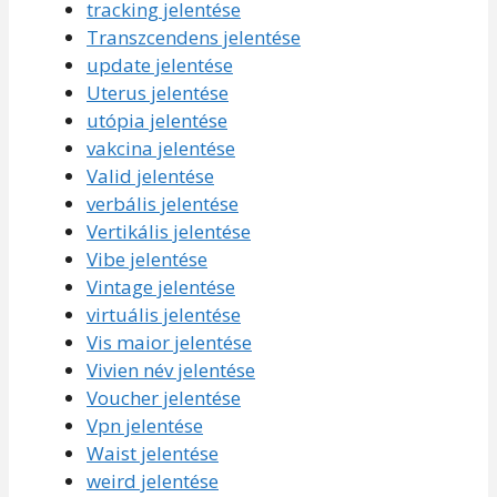
tracking jelentése
Transzcendens jelentése
update jelentése
Uterus jelentése
utópia jelentése
vakcina jelentése
Valid jelentése
verbális jelentése
Vertikális jelentése
Vibe jelentése
Vintage jelentése
virtuális jelentése
Vis maior jelentése
Vivien név jelentése
Voucher jelentése
Vpn jelentése
Waist jelentése
weird jelentése