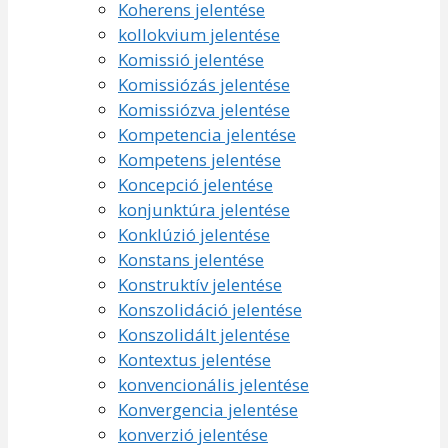
Koherens jelentése
kollokvium jelentése
Komissió jelentése
Komissiózás jelentése
Komissiózva jelentése
Kompetencia jelentése
Kompetens jelentése
Koncepció jelentése
konjunktúra jelentése
Konklúzió jelentése
Konstans jelentése
Konstruktív jelentése
Konszolidáció jelentése
Konszolidált jelentése
Kontextus jelentése
konvencionális jelentése
Konvergencia jelentése
konverzió jelentése