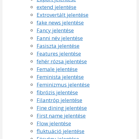
extend jelentése
Extrovertált jelentése
fake news jelentése
Fancy jelentése
Fanni név jelentése
Fasiszta jelentése
Features jelentése
fehér rózsa jelentése
Female jelentése
Feminista jelentése
Feminizmus jelentése
fibrózis jelentése
Filantróp jelentése
Fine dining jelentése
First name jelentése
Flow jelentése
fluktuáció jelentése
Fösvény jelentése