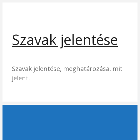
Kilépés
a
tartalomba
Szavak jelentése
Szavak jelentése, meghatározása, mit
jelent.