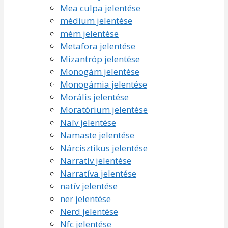
Mea culpa jelentése
médium jelentése
mém jelentése
Metafora jelentése
Mizantróp jelentése
Monogám jelentése
Monogámia jelentése
Morális jelentése
Moratórium jelentése
Naív jelentése
Namaste jelentése
Nárcisztikus jelentése
Narratív jelentése
Narratíva jelentése
natív jelentése
ner jelentése
Nerd jelentése
Nfc jelentése