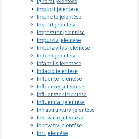
Ignorál jelentése
implicit jelentése
Implicite jelentése
Import jelentése
Imposztor jelentése
Impulzív jelentése
Impulzivitás jelentése
Indeed jelentése
Infantilis jelentése
Infláció jelentése
Influence jelentése
Influencer jelentése
Influenszer jelentése
Influential jelentése
Infrastruktúra jelentése
Innováció jelentése
Innovatív jelentése
Inri jelentése