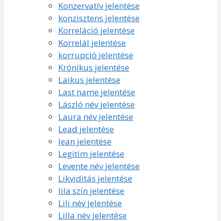
Konzervatív jelentése
konzisztens jelentése
Korreláció jelentése
Korrelál jelentése
korrupció jelentése
Krónikus jelentése
Laikus jelentése
Last name jelentése
László név jelentése
Laura név jelentése
Lead jelentése
lean jelentése
Legitim jelentése
Levente név jelentése
Likviditás jelentése
lila szín jelentése
Lili név jelentése
Lilla név jelentése