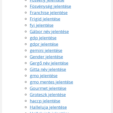
Fösvénység jelentése
Franchise jelentése
Frigid jelentése
fyi jelentése
Gábor név jelentése
gdp jelentése
gdpr jelentése
gemini jelentése
Gender jelentése
Gergő név jelentése
Gitta név jelentése
gmo jelentése
gmo mentes jelentése
Gourmet jelentése
Groteszk jelentése
haccp jelentése
Halleluja jelentése