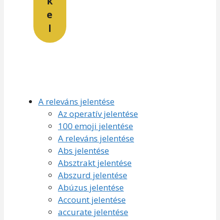
k
e
l
A releváns jelentése
Az operatív jelentése
100 emoji jelentése
A releváns jelentése
Abs jelentése
Absztrakt jelentése
Abszurd jelentése
Abúzus jelentése
Account jelentése
accurate jelentése