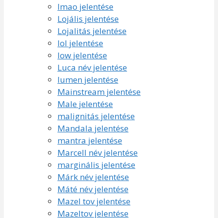
lmao jelentése
Lojális jelentése
Lojalitás jelentése
lol jelentése
low jelentése
Luca név jelentése
lumen jelentése
Mainstream jelentése
Male jelentése
malignitás jelentése
Mandala jelentése
mantra jelentése
Marcell név jelentése
marginális jelentése
Márk név jelentése
Máté név jelentése
Mazel tov jelentése
Mazeltov jelentése