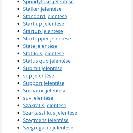
Spondylosis jelentése
Stalker jelentése
Standard jelentése
Start up jelentése
Startup jelentése
Startupper jelentése
State jelentése
Statikus jelentése
Status quo jelentése
Submit jelentése
sup jelentése
Support jelentése
Surname jelentése
suv jelentése
Szakrális jelentése
Szarkasztikus jelentése
Szegmens jelentése
Szegregáció jelentése