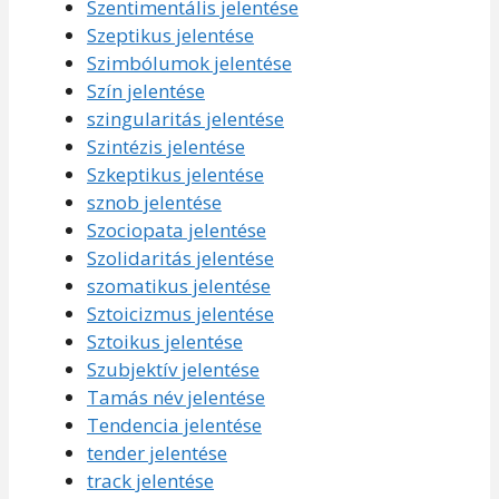
Szentimentális jelentése
Szeptikus jelentése
Szimbólumok jelentése
Szín jelentése
szingularitás jelentése
Szintézis jelentése
Szkeptikus jelentése
sznob jelentése
Szociopata jelentése
Szolidaritás jelentése
szomatikus jelentése
Sztoicizmus jelentése
Sztoikus jelentése
Szubjektív jelentése
Tamás név jelentése
Tendencia jelentése
tender jelentése
track jelentése