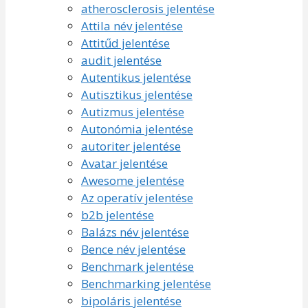
atherosclerosis jelentése
Attila név jelentése
Attitűd jelentése
audit jelentése
Autentikus jelentése
Autisztikus jelentése
Autizmus jelentése
Autonómia jelentése
autoriter jelentése
Avatar jelentése
Awesome jelentése
Az operatív jelentése
b2b jelentése
Balázs név jelentése
Bence név jelentése
Benchmark jelentése
Benchmarking jelentése
bipoláris jelentése