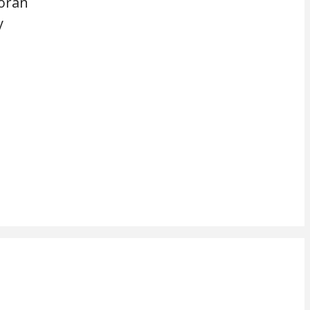
során
y