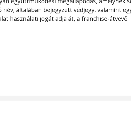
olyan együttműködési megállapodás, amelynek 
ó név, általában bejegyzett védjegy, valamint eg
alat használati jogát adja át, a franchise-átvevő