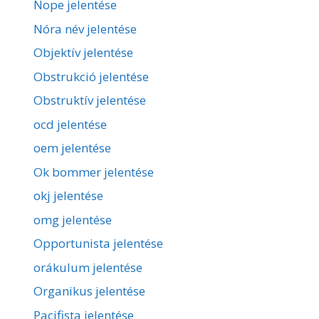
Nope jelentése
Nóra név jelentése
Objektív jelentése
Obstrukció jelentése
Obstruktív jelentése
ocd jelentése
oem jelentése
Ok bommer jelentése
okj jelentése
omg jelentése
Opportunista jelentése
orákulum jelentése
Organikus jelentése
Pacifista jelentése