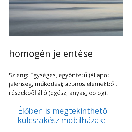
homogén jelentése
Szleng: Egységes, egyöntetű (állapot,
jelenség, működés); azonos elemekből,
részekből álló (egész, anyag, dolog).
Élőben is megtekinthető
kulcsrakész mobilházak: