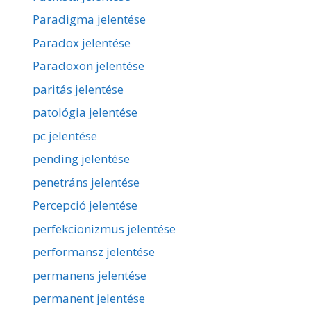
Paradigma jelentése
Paradox jelentése
Paradoxon jelentése
paritás jelentése
patológia jelentése
pc jelentése
pending jelentése
penetráns jelentése
Percepció jelentése
perfekcionizmus jelentése
performansz jelentése
permanens jelentése
permanent jelentése