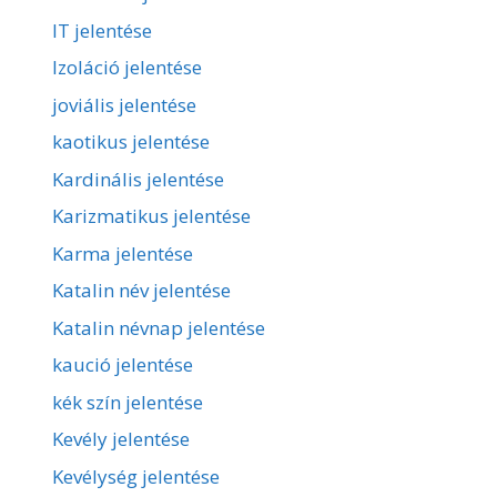
IT jelentése
Izoláció jelentése
joviális jelentése
kaotikus jelentése
Kardinális jelentése
Karizmatikus jelentése
Karma jelentése
Katalin név jelentése
Katalin névnap jelentése
kaució jelentése
kék szín jelentése
Kevély jelentése
Kevélység jelentése