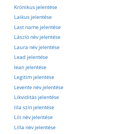
Krónikus jelentése
Laikus jelentése
Last name jelentése
László név jelentése
Laura név jelentése
Lead jelentése
lean jelentése
Legitim jelentése
Levente név jelentése
Likviditás jelentése
lila szín jelentése
Lili név jelentése
Lilla név jelentése