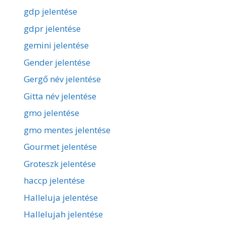
gdp jelentése
gdpr jelentése
gemini jelentése
Gender jelentése
Gergő név jelentése
Gitta név jelentése
gmo jelentése
gmo mentes jelentése
Gourmet jelentése
Groteszk jelentése
haccp jelentése
Halleluja jelentése
Hallelujah jelentése