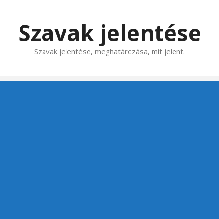
Kilépés
a
Szavak jelentése
tartalomba
Szavak jelentése, meghatározása, mit jelent.