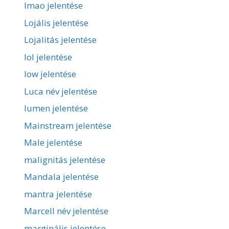
lmao jelentése
Lojális jelentése
Lojalitás jelentése
lol jelentése
low jelentése
Luca név jelentése
lumen jelentése
Mainstream jelentése
Male jelentése
malignitás jelentése
Mandala jelentése
mantra jelentése
Marcell név jelentése
marginális jelentése