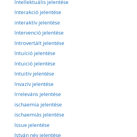
Intellektuális jelentése
Interakció jelentése
interaktív jelentése
Intervenció jelentése
Introvertált jelentése
Intuíció jelentése
Intuició jelentése
Intuitív jelentése
Invazív jelentése
Irreleváns jelentése
ischaemia jelentése
ischaemiás jelentése
Issue jelentése
István név jelentése