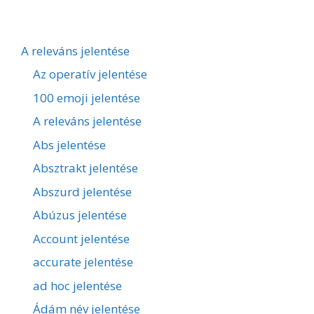
A releváns jelentése
Az operatív jelentése
100 emoji jelentése
A releváns jelentése
Abs jelentése
Absztrakt jelentése
Abszurd jelentése
Abúzus jelentése
Account jelentése
accurate jelentése
ad hoc jelentése
Ádám név jelentése