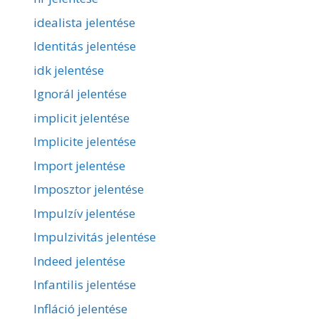
idealista jelentése
Identitás jelentése
idk jelentése
Ignorál jelentése
implicit jelentése
Implicite jelentése
Import jelentése
Imposztor jelentése
Impulzív jelentése
Impulzivitás jelentése
Indeed jelentése
Infantilis jelentése
Infláció jelentése