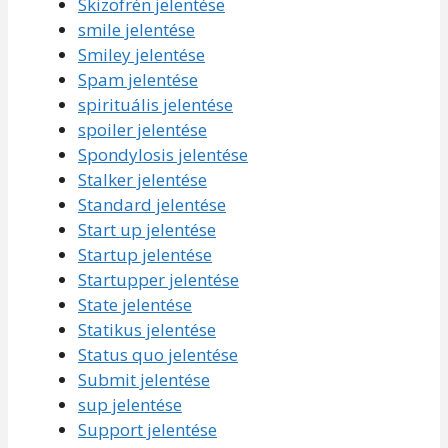
Skizofrén jelentése
smile jelentése
Smiley jelentése
Spam jelentése
spirituális jelentése
spoiler jelentése
Spondylosis jelentése
Stalker jelentése
Standard jelentése
Start up jelentése
Startup jelentése
Startupper jelentése
State jelentése
Statikus jelentése
Status quo jelentése
Submit jelentése
sup jelentése
Support jelentése