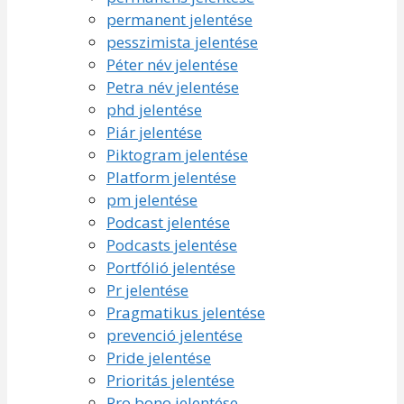
permanent jelentése
pesszimista jelentése
Péter név jelentése
Petra név jelentése
phd jelentése
Piár jelentése
Piktogram jelentése
Platform jelentése
pm jelentése
Podcast jelentése
Podcasts jelentése
Portfólió jelentése
Pr jelentése
Pragmatikus jelentése
prevenció jelentése
Pride jelentése
Prioritás jelentése
Pro bono jelentése