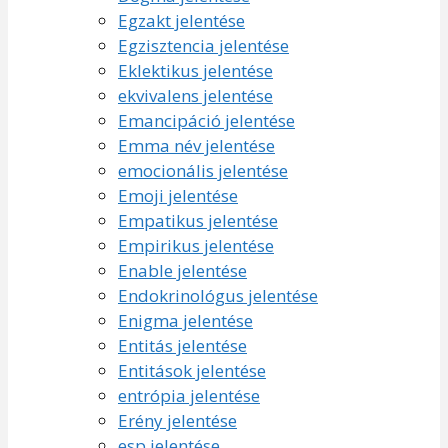
Egzakt jelentése
Egzisztencia jelentése
Eklektikus jelentése
ekvivalens jelentése
Emancipáció jelentése
Emma név jelentése
emocionális jelentése
Emoji jelentése
Empatikus jelentése
Empirikus jelentése
Enable jelentése
Endokrinológus jelentése
Enigma jelentése
Entitás jelentése
Entitások jelentése
entrópia jelentése
Erény jelentése
esp jelentése