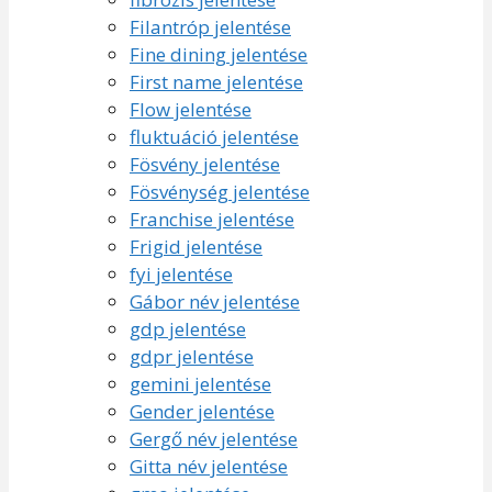
Filantróp jelentése
Fine dining jelentése
First name jelentése
Flow jelentése
fluktuáció jelentése
Fösvény jelentése
Fösvénység jelentése
Franchise jelentése
Frigid jelentése
fyi jelentése
Gábor név jelentése
gdp jelentése
gdpr jelentése
gemini jelentése
Gender jelentése
Gergő név jelentése
Gitta név jelentése