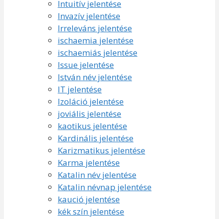
Intuitív jelentése
Invazív jelentése
Irreleváns jelentése
ischaemia jelentése
ischaemiás jelentése
Issue jelentése
István név jelentése
IT jelentése
Izoláció jelentése
joviális jelentése
kaotikus jelentése
Kardinális jelentése
Karizmatikus jelentése
Karma jelentése
Katalin név jelentése
Katalin névnap jelentése
kaució jelentése
kék szín jelentése