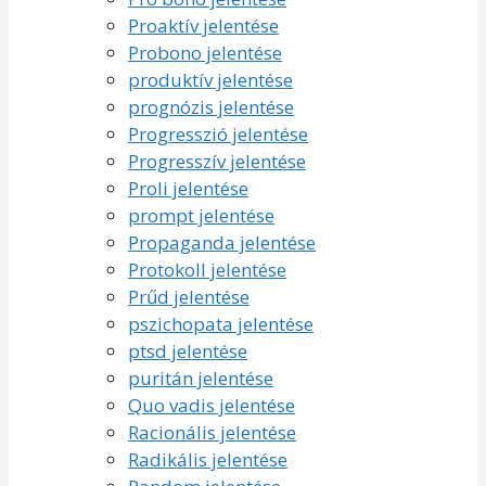
Proaktív jelentése
Probono jelentése
produktív jelentése
prognózis jelentése
Progresszió jelentése
Progresszív jelentése
Proli jelentése
prompt jelentése
Propaganda jelentése
Protokoll jelentése
Prűd jelentése
pszichopata jelentése
ptsd jelentése
puritán jelentése
Quo vadis jelentése
Racionális jelentése
Radikális jelentése