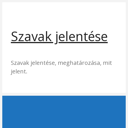
Kilépés
a
tartalomba
Szavak jelentése
Szavak jelentése, meghatározása, mit
jelent.