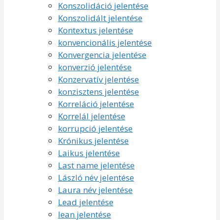
Konszolidáció jelentése
Konszolidált jelentése
Kontextus jelentése
konvencionális jelentése
Konvergencia jelentése
konverzió jelentése
Konzervatív jelentése
konzisztens jelentése
Korreláció jelentése
Korrelál jelentése
korrupció jelentése
Krónikus jelentése
Laikus jelentése
Last name jelentése
László név jelentése
Laura név jelentése
Lead jelentése
lean jelentése