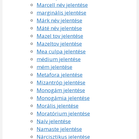
Marcell név jelentése
marginális jelentése
Márk név jelentése
Máté név jelentése
Mazel tov jelentése
Mazeltov jelentése
Mea culpa jelentése
médium jelentése
mém jelentése
Metafora jelentése
Mizantróp jelentése
Monogám jelentése
Monogámia jelentése
Morális jelentése
Moratórium jelentése
Naív jelentése
Namaste jelentése
Nárcisztikus jelentése