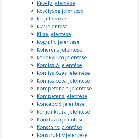
Kevély jelentése
Kevélység jelentése
kft jelentése
kkv jelentése
Klisé jelentése
Kognitív jelentése
Koherens jelentése
kollokvium jelentése
Komissió jelentése
Komissiózás jelentése
Komissiózva jelentése
Kompetencia jelentése
Kompetens jelentése
Koncepció jelentése
konjunktúra jelentése
Konklúzió jelentése
Konstans jelentése
Konstruktív jelentése