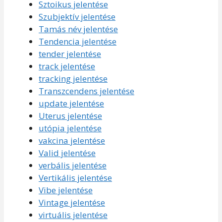
Sztoikus jelentése
Szubjektív jelentése
Tamás név jelentése
Tendencia jelentése
tender jelentése
track jelentése
tracking jelentése
Transzcendens jelentése
update jelentése
Uterus jelentése
utópia jelentése
vakcina jelentése
Valid jelentése
verbális jelentése
Vertikális jelentése
Vibe jelentése
Vintage jelentése
virtuális jelentése