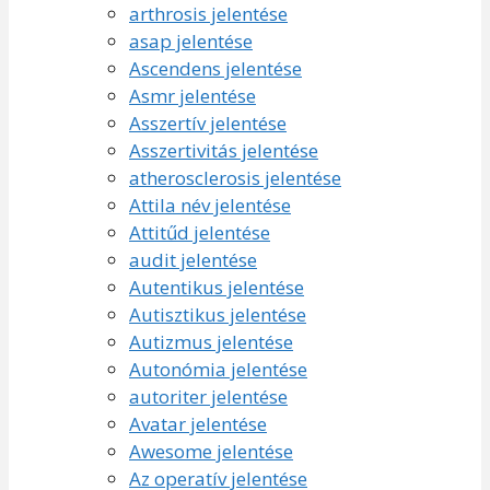
arthrosis jelentése
asap jelentése
Ascendens jelentése
Asmr jelentése
Asszertív jelentése
Asszertivitás jelentése
atherosclerosis jelentése
Attila név jelentése
Attitűd jelentése
audit jelentése
Autentikus jelentése
Autisztikus jelentése
Autizmus jelentése
Autonómia jelentése
autoriter jelentése
Avatar jelentése
Awesome jelentése
Az operatív jelentése