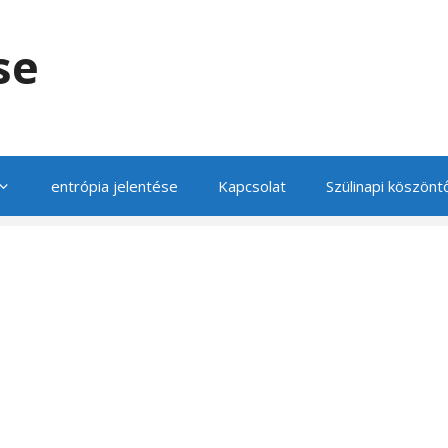
se
entrópia jelentése
Kapcsolat
Szülinapi köszönt