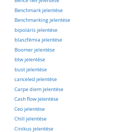
Bence név jelentése
Benchmark jelentése
Benchmarking jelentése
bipoláris jelentése
blaszfémia jelentése
Boomer jelentése
btw jelentése
bust jelentése
canceled jelentése
Carpe diem jelentése
Cash flow jelentése
Ceo jelentése
Chill jelentése
Cinikus jelentése