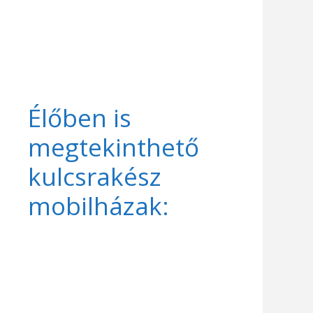
Élőben is
megtekinthető
kulcsrakész
mobilházak: