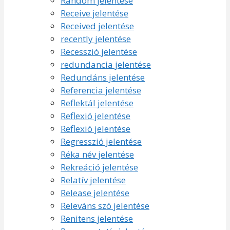
Random jelentése
Receive jelentése
Received jelentése
recently jelentése
Recesszió jelentése
redundancia jelentése
Redundáns jelentése
Referencia jelentése
Reflektál jelentése
Reflexió jelentése
Reflexió jelentése
Regresszió jelentése
Réka név jelentése
Rekreáció jelentése
Relatív jelentése
Release jelentése
Releváns szó jelentése
Renitens jelentése