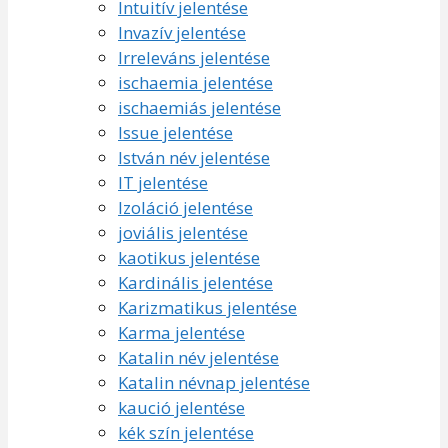
Intuitív jelentése
Invazív jelentése
Irreleváns jelentése
ischaemia jelentése
ischaemiás jelentése
Issue jelentése
István név jelentése
IT jelentése
Izoláció jelentése
joviális jelentése
kaotikus jelentése
Kardinális jelentése
Karizmatikus jelentése
Karma jelentése
Katalin név jelentése
Katalin névnap jelentése
kaució jelentése
kék szín jelentése