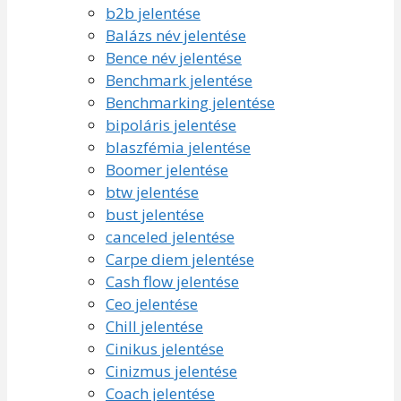
b2b jelentése
Balázs név jelentése
Bence név jelentése
Benchmark jelentése
Benchmarking jelentése
bipoláris jelentése
blaszfémia jelentése
Boomer jelentése
btw jelentése
bust jelentése
canceled jelentése
Carpe diem jelentése
Cash flow jelentése
Ceo jelentése
Chill jelentése
Cinikus jelentése
Cinizmus jelentése
Coach jelentése