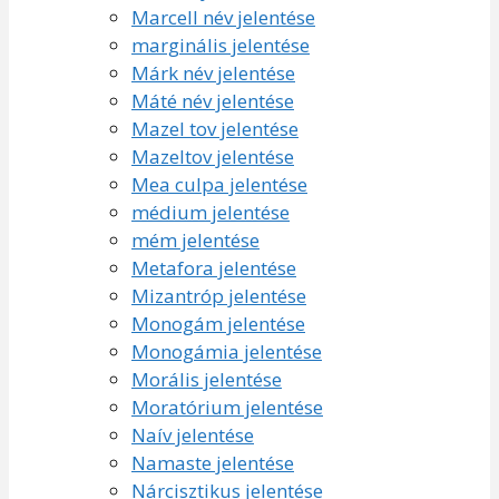
Marcell név jelentése
marginális jelentése
Márk név jelentése
Máté név jelentése
Mazel tov jelentése
Mazeltov jelentése
Mea culpa jelentése
médium jelentése
mém jelentése
Metafora jelentése
Mizantróp jelentése
Monogám jelentése
Monogámia jelentése
Morális jelentése
Moratórium jelentése
Naív jelentése
Namaste jelentése
Nárcisztikus jelentése