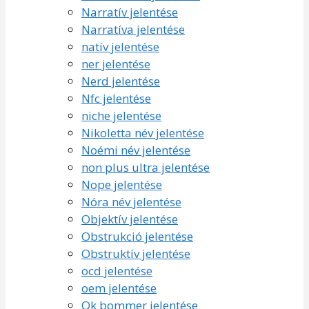
Narratív jelentése
Narratíva jelentése
natív jelentése
ner jelentése
Nerd jelentése
Nfc jelentése
niche jelentése
Nikoletta név jelentése
Noémi név jelentése
non plus ultra jelentése
Nope jelentése
Nóra név jelentése
Objektív jelentése
Obstrukció jelentése
Obstruktív jelentése
ocd jelentése
oem jelentése
Ok bommer jelentése