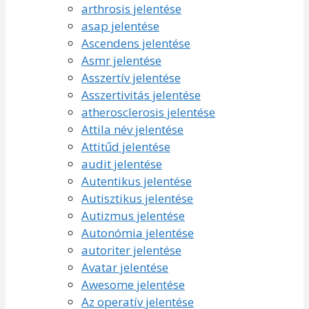
arthrosis jelentése
asap jelentése
Ascendens jelentése
Asmr jelentése
Asszertív jelentése
Asszertivitás jelentése
atherosclerosis jelentése
Attila név jelentése
Attitűd jelentése
audit jelentése
Autentikus jelentése
Autisztikus jelentése
Autizmus jelentése
Autonómia jelentése
autoriter jelentése
Avatar jelentése
Awesome jelentése
Az operatív jelentése