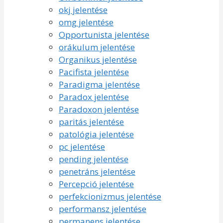
okj jelentése
omg jelentése
Opportunista jelentése
orákulum jelentése
Organikus jelentése
Pacifista jelentése
Paradigma jelentése
Paradox jelentése
Paradoxon jelentése
paritás jelentése
patológia jelentése
pc jelentése
pending jelentése
penetráns jelentése
Percepció jelentése
perfekcionizmus jelentése
performansz jelentése
permanens jelentése