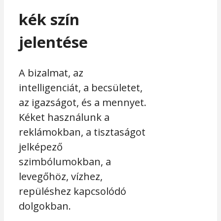
kék szín
jelentése
A bizalmat, az
intelligenciát, a becsületet,
az igazságot, és a mennyet.
Kéket használunk a
reklámokban, a tisztaságot
jelképező
szimbólumokban, a
levegőhöz, vízhez,
repüléshez kapcsolódó
dolgokban.