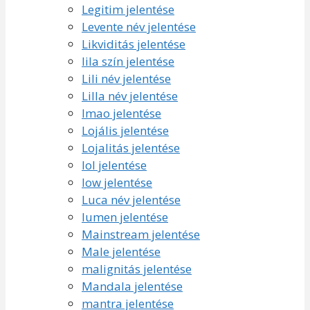
Legitim jelentése
Levente név jelentése
Likviditás jelentése
lila szín jelentése
Lili név jelentése
Lilla név jelentése
lmao jelentése
Lojális jelentése
Lojalitás jelentése
lol jelentése
low jelentése
Luca név jelentése
lumen jelentése
Mainstream jelentése
Male jelentése
malignitás jelentése
Mandala jelentése
mantra jelentése