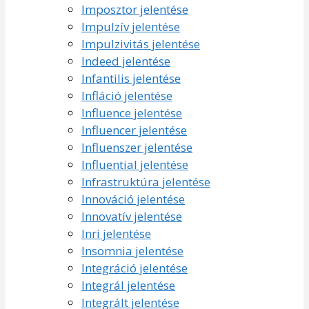
Imposztor jelentése
Impulzív jelentése
Impulzivitás jelentése
Indeed jelentése
Infantilis jelentése
Infláció jelentése
Influence jelentése
Influencer jelentése
Influenszer jelentése
Influential jelentése
Infrastruktúra jelentése
Innováció jelentése
Innovatív jelentése
Inri jelentése
Insomnia jelentése
Integráció jelentése
Integrál jelentése
Integrált jelentése