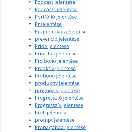
Podcast jelentése
Podcasts jelentése
Portfólió jelentése
Pr jelentése
Pragmatikus jelentése
prevenció jelentése
Pride jelentése
Prioritás jelentése
Pro bono jelentése
Proaktív jelentése
Probono jelentése
produktív jelentése
prognózis jelentése
Progresszió jelentése
Progresszív jelentése
Proli jelentése
prompt jelentése
Propaganda jelentése