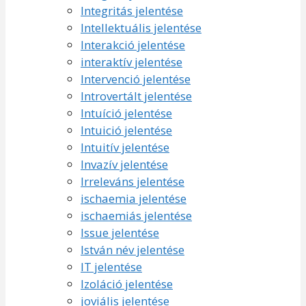
Integritás jelentése
Intellektuális jelentése
Interakció jelentése
interaktív jelentése
Intervenció jelentése
Introvertált jelentése
Intuíció jelentése
Intuició jelentése
Intuitív jelentése
Invazív jelentése
Irreleváns jelentése
ischaemia jelentése
ischaemiás jelentése
Issue jelentése
István név jelentése
IT jelentése
Izoláció jelentése
joviális jelentése