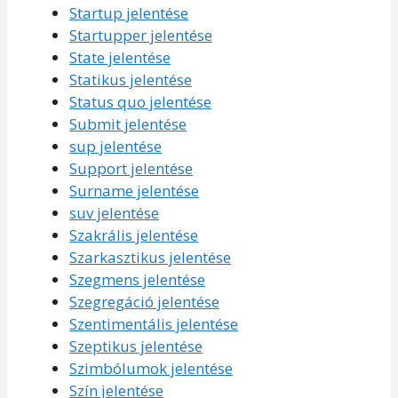
Startup jelentése
Startupper jelentése
State jelentése
Statikus jelentése
Status quo jelentése
Submit jelentése
sup jelentése
Support jelentése
Surname jelentése
suv jelentése
Szakrális jelentése
Szarkasztikus jelentése
Szegmens jelentése
Szegregáció jelentése
Szentimentális jelentése
Szeptikus jelentése
Szimbólumok jelentése
Szín jelentése