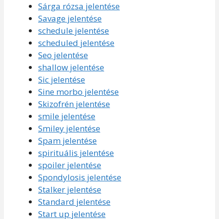
Sárga rózsa jelentése
Savage jelentése
schedule jelentése
scheduled jelentése
Seo jelentése
shallow jelentése
Sic jelentése
Sine morbo jelentése
Skizofrén jelentése
smile jelentése
Smiley jelentése
Spam jelentése
spirituális jelentése
spoiler jelentése
Spondylosis jelentése
Stalker jelentése
Standard jelentése
Start up jelentése