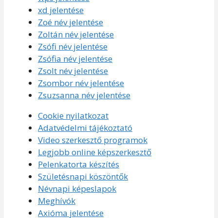
xd jelentése
Zoé név jelentése
Zoltán név jelentése
Zsófi név jelentése
Zsófia név jelentése
Zsolt név jelentése
Zsombor név jelentése
Zsuzsanna név jelentése
Cookie nyilatkozat
Adatvédelmi tájékoztató
Video szerkesztő programok
Legjobb online képszerkesztő
Pelenkatorta készítés
Születésnapi köszöntők
Névnapi képeslapok
Meghívók
Axióma jelentése