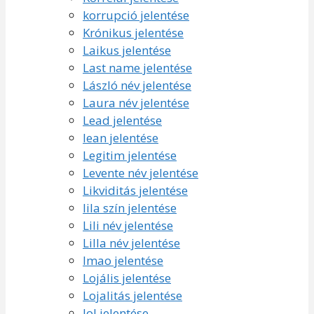
korrupció jelentése
Krónikus jelentése
Laikus jelentése
Last name jelentése
László név jelentése
Laura név jelentése
Lead jelentése
lean jelentése
Legitim jelentése
Levente név jelentése
Likviditás jelentése
lila szín jelentése
Lili név jelentése
Lilla név jelentése
lmao jelentése
Lojális jelentése
Lojalitás jelentése
lol jelentése