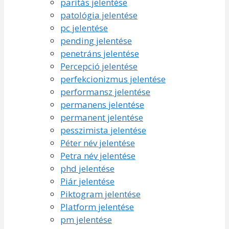
paritás jelentése
patológia jelentése
pc jelentése
pending jelentése
penetráns jelentése
Percepció jelentése
perfekcionizmus jelentése
performansz jelentése
permanens jelentése
permanent jelentése
pesszimista jelentése
Péter név jelentése
Petra név jelentése
phd jelentése
Piár jelentése
Piktogram jelentése
Platform jelentése
pm jelentése