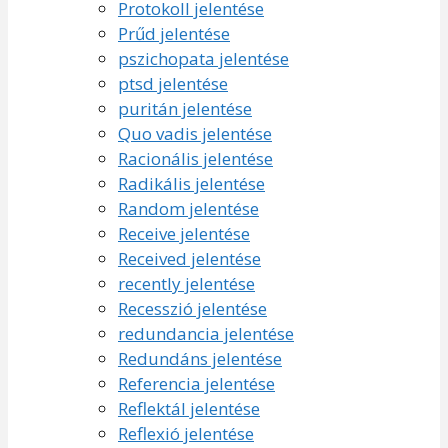
Protokoll jelentése
Prűd jelentése
pszichopata jelentése
ptsd jelentése
puritán jelentése
Quo vadis jelentése
Racionális jelentése
Radikális jelentése
Random jelentése
Receive jelentése
Received jelentése
recently jelentése
Recesszió jelentése
redundancia jelentése
Redundáns jelentése
Referencia jelentése
Reflektál jelentése
Reflexió jelentése