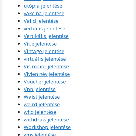
utópia jelentése
vakcina jelentése
Valid jelentése
verbális jelentése
Vertikális jelentése
Vibe jelentése
Vintage jelentése
virtuális jelentése
Vis maior jelentése
Vivien név jelentése
Voucher jelentése
Vpn jelentése
Waist jelentése
weird jelentése
who jelentése
withdraw jelentése
Workshop jelentése
wps jelentése