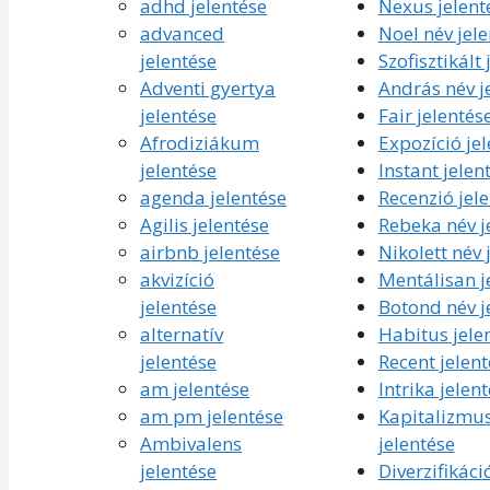
adhd jelentése
Nexus jelent
advanced
Noel név jel
jelentése
Szofisztikált 
Adventi gyertya
András név j
jelentése
Fair jelentés
Afrodiziákum
Expozíció je
jelentése
Instant jelen
agenda jelentése
Recenzió jel
Agilis jelentése
Rebeka név j
airbnb jelentése
Nikolett név 
akvizíció
Mentálisan j
jelentése
Botond név j
alternatív
Habitus jele
jelentése
Recent jelent
am jelentése
Intrika jelen
am pm jelentése
Kapitalizmu
Ambivalens
jelentése
jelentése
Diverzifikáci