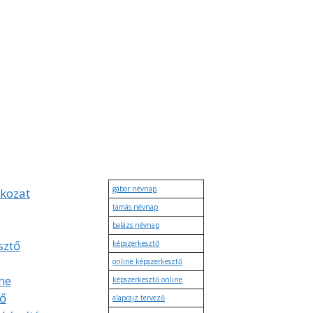
gábor névnap
tkozat
tamás névnap
balázs névnap
sztő
képszerkesztő
online képszerkesztő
ne
képszerkesztő online
tő
alaprajz tervező