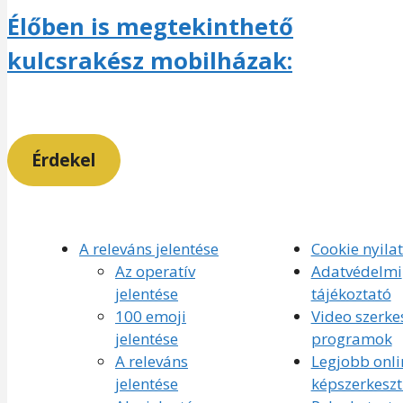
Élőben is megtekinthető
kulcsrakész mobilházak:
Érdekel
A releváns jelentése
Cookie nyila
Az operatív
Adatvédelmi
jelentése
tájékoztató
100 emoji
Video szerke
jelentése
programok
A releváns
Legjobb onli
jelentése
képszerkesz