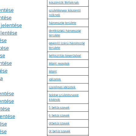
köszöntők férfiaknak
lentése
születésnapi köszöntő
nőknek
ntése
háromszög területe
 jelentése
derékszögű háromszög
elentése
területe
ése
egyenlő szárú háromszög
tése
területe
se
béltisztítás keserűsóval
ntése
léböjt receptek
tése
léböjt
ta
idézetek
szerelmes idézetek
entése
boldog születésnapot
entése
kívánok
ntése
5 betűs szavak
lentése
6 betűs szavak
ése
ötbetűs szavak
ése
öt betűs szavak