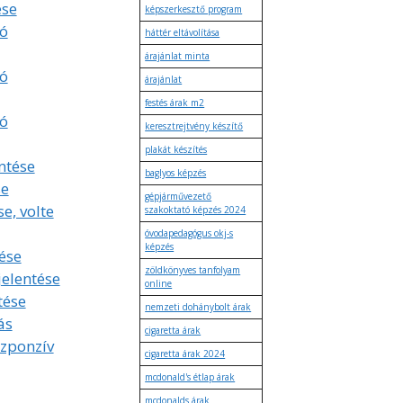
ése
képszerkesztő program
ó
háttér eltávolítása
árajánlat minta
ó
árajánlat
festés árak m2
ó
keresztrejtvény készítő
plakát készítés
ntése
baglyos képzés
se
gépjárművezető
se, volte
szakoktató képzés 2024
óvodapedagógus okj-s
képzés
ése
zöldkönyves tanfolyam
jelentése
online
tése
nemzeti dohánybolt árak
ás
cigaretta árak
szponzív
cigaretta árak 2024
mcdonald's étlap árak
mcdonalds árak