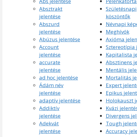
Abs jelentése
Pelenkatorta
Absztrakt
Születésnapi
jelentése
köszöntők
Abszurd
Névnapi kép
jelentése
Meghívók
Abúzus jelentése
Axióma jelen
Account
Sztereotípia 
jelentése
Kapitalista j
accurate
Absztinens j
jelentése
Mentális jel
ad hoc jelentése
Mortalitás je
Ádám név
Expert jelent
jelentése
Epikus jelen
adaptív jelentése
Holokauszt j
Addiktív
Kvázi jelenté
jelentése
Divergens je
Adekvát
Tough jelent
jelentése
Accuracy jel