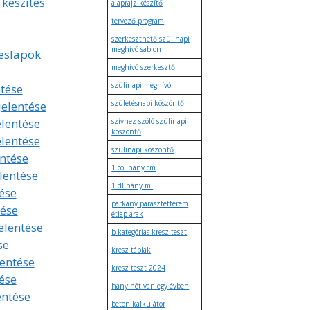
 készítés
alaprajz készítő
tervező program
szerkeszthető szülinapi
meghívó sablon
eslapok
meghívó szerkesztő
szülinapi meghívó
tése
jelentése
születésnapi köszöntő
elentése
szívhez szóló szülinapi
köszöntő
elentése
szülinapi köszöntő
entése
1 col hány cm
lentése
1 dl hány ml
ése
párkány parasztétterem
tése
étlap árak
elentése
b kategóriás kresz teszt
se
kresz táblák
lentése
kresz teszt 2024
ése
hány hét van egy évben
entése
beton kalkulátor