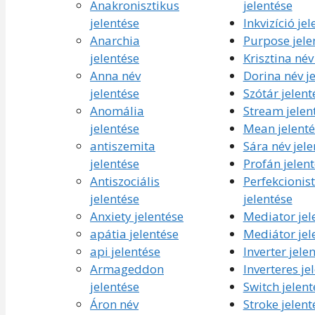
Anakronisztikus
jelentése
jelentése
Inkvizíció je
Anarchia
Purpose jele
jelentése
Krisztina név
Anna név
Dorina név j
jelentése
Szótár jelent
Anomália
Stream jelen
jelentése
Mean jelenté
antiszemita
Sára név jele
jelentése
Profán jelen
Antiszociális
Perfekcionis
jelentése
jelentése
Anxiety jelentése
Mediator jel
apátia jelentése
Mediátor jel
api jelentése
Inverter jele
Armageddon
Inverteres je
jelentése
Switch jelent
Áron név
Stroke jelent