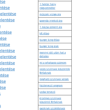
ése
1 hektár hány
entése
négyzetméter
jelentése
műszaki vizsga ára
elentése
saxenda injekció ára
e
1 mázsa cement ára
lentése
kfc étlap
tése
burger king étlap
entése
burger king árak
elentése
mennyi idő után hat a
jelentése
detralex
elentése
mi a whatsapp számom
elentése
vicces szülinapi köszöntők
férfiaknak
ntése
megható szülinapi versek
ése
háztervező program
tése
szoba tervező
s
érzelmes szülinapi
köszöntő férfiaknak
ó
pasiknak születésnapi