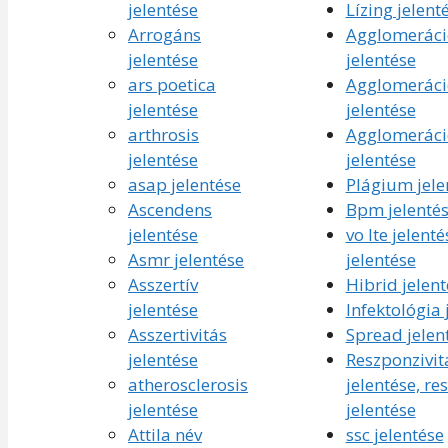
jelentése
Lízing jelent
Arrogáns
Agglomeráci
jelentése
jelentése
ars poetica
Agglomeráci
jelentése
jelentése
arthrosis
Agglomeráci
jelentése
jelentése
asap jelentése
Plágium jele
Ascendens
Bpm jelenté
jelentése
vo lte jelenté
Asmr jelentése
jelentése
Asszertív
Hibrid jelent
jelentése
Infektológia 
Asszertivitás
Spread jelen
jelentése
Reszponzivit
atherosclerosis
jelentése, re
jelentése
jelentése
Attila név
ssc jelentése