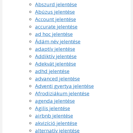
Abszurd jelentése
Abúzus jelentése
Account jelentése
accurate jelentése
ad hoc jelentése
Ádám név jelentése
adaptív jelentése
Addiktív jelentése
Adekvát jelentése
adhd jelentése
advanced jelentése
Adventi gyertya jelentése
Afrodiziákum jelentése
agenda jelentése
Agilis jelentése
airbnb jelentése
akvizíció jelentése
alternatív jelentése