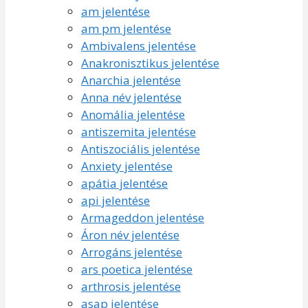
am jelentése
am pm jelentése
Ambivalens jelentése
Anakronisztikus jelentése
Anarchia jelentése
Anna név jelentése
Anomália jelentése
antiszemita jelentése
Antiszociális jelentése
Anxiety jelentése
apátia jelentése
api jelentése
Armageddon jelentése
Áron név jelentése
Arrogáns jelentése
ars poetica jelentése
arthrosis jelentése
asap jelentése