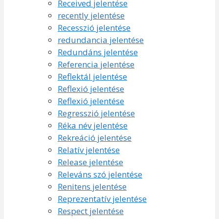
Received jelentése
recently jelentése
Recesszió jelentése
redundancia jelentése
Redundáns jelentése
Referencia jelentése
Reflektál jelentése
Reflexió jelentése
Reflexió jelentése
Regresszió jelentése
Réka név jelentése
Rekreáció jelentése
Relatív jelentése
Release jelentése
Releváns szó jelentése
Renitens jelentése
Reprezentatív jelentése
Respect jelentése