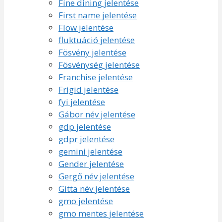
Fine dining jelentése
First name jelentése
Flow jelentése
fluktuáció jelentése
Fösvény jelentése
Fösvénység jelentése
Franchise jelentése
Frigid jelentése
fyi jelentése
Gábor név jelentése
gdp jelentése
gdpr jelentése
gemini jelentése
Gender jelentése
Gergő név jelentése
Gitta név jelentése
gmo jelentése
gmo mentes jelentése