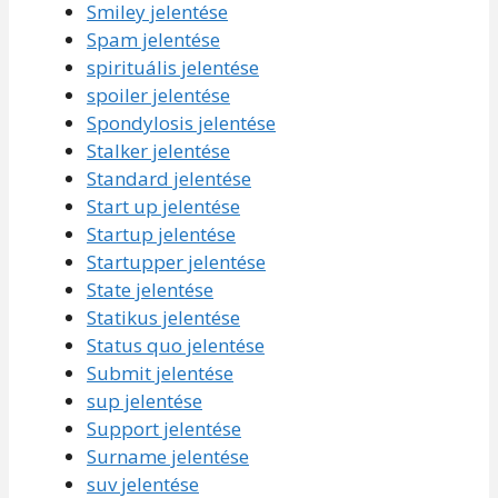
Smiley jelentése
Spam jelentése
spirituális jelentése
spoiler jelentése
Spondylosis jelentése
Stalker jelentése
Standard jelentése
Start up jelentése
Startup jelentése
Startupper jelentése
State jelentése
Statikus jelentése
Status quo jelentése
Submit jelentése
sup jelentése
Support jelentése
Surname jelentése
suv jelentése