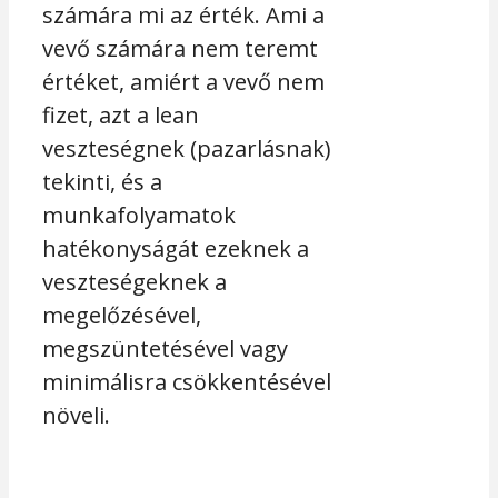
számára mi az érték. Ami a
vevő számára nem teremt
értéket, amiért a vevő nem
fizet, azt a lean
veszteségnek (pazarlásnak)
tekinti, és a
munkafolyamatok
hatékonyságát ezeknek a
veszteségeknek a
megelőzésével,
megszüntetésével vagy
minimálisra csökkentésével
növeli.