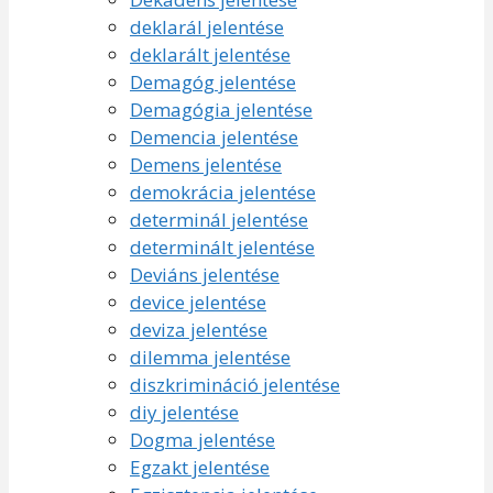
deklarál jelentése
deklarált jelentése
Demagóg jelentése
Demagógia jelentése
Demencia jelentése
Demens jelentése
demokrácia jelentése
determinál jelentése
determinált jelentése
Deviáns jelentése
device jelentése
deviza jelentése
dilemma jelentése
diszkrimináció jelentése
diy jelentése
Dogma jelentése
Egzakt jelentése