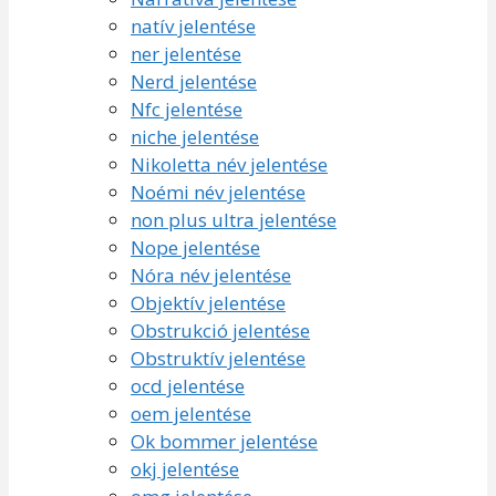
natív jelentése
ner jelentése
Nerd jelentése
Nfc jelentése
niche jelentése
Nikoletta név jelentése
Noémi név jelentése
non plus ultra jelentése
Nope jelentése
Nóra név jelentése
Objektív jelentése
Obstrukció jelentése
Obstruktív jelentése
ocd jelentése
oem jelentése
Ok bommer jelentése
okj jelentése