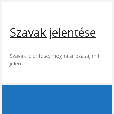
Kilépés
a
tartalomba
Szavak jelentése
Szavak jelentése, meghatározása, mit
jelent.