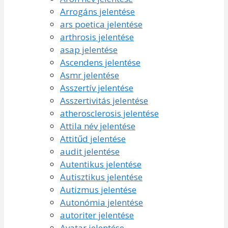
Arrogáns jelentése
ars poetica jelentése
arthrosis jelentése
asap jelentése
Ascendens jelentése
Asmr jelentése
Asszertív jelentése
Asszertivitás jelentése
atherosclerosis jelentése
Attila név jelentése
Attitűd jelentése
audit jelentése
Autentikus jelentése
Autisztikus jelentése
Autizmus jelentése
Autonómia jelentése
autoriter jelentése
Avatar jelentése