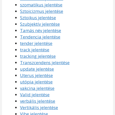
szomatikus jelentése
Sztoicizmus jelentése
Sztoikus jelentése
Szubjektív jelentése
Tamás név jelentése
Tendencia jelentése
tender jelentése
track jelentése
tracking jelentése
Transzcendens jelentése
update jelentése
Uterus jelentése
utópia jelentése
vakcina jelentése
Valid jelentése
verbális jelentése
Vertikális jelentése
Vibe jelentése