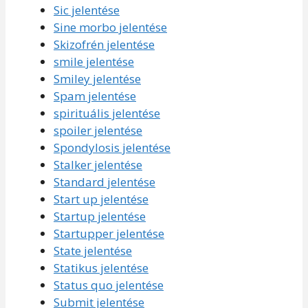
Sic jelentése
Sine morbo jelentése
Skizofrén jelentése
smile jelentése
Smiley jelentése
Spam jelentése
spirituális jelentése
spoiler jelentése
Spondylosis jelentése
Stalker jelentése
Standard jelentése
Start up jelentése
Startup jelentése
Startupper jelentése
State jelentése
Statikus jelentése
Status quo jelentése
Submit jelentése