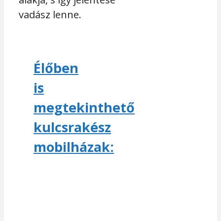
vadász lenne.
Élőben
is
megtekinthető
kulcsrakész
mobilházak: