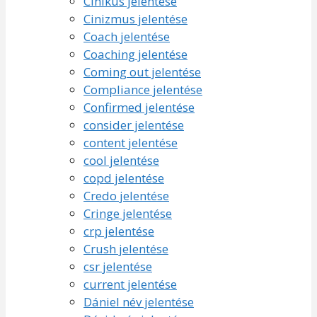
Cinikus jelentése
Cinizmus jelentése
Coach jelentése
Coaching jelentése
Coming out jelentése
Compliance jelentése
Confirmed jelentése
consider jelentése
content jelentése
cool jelentése
copd jelentése
Credo jelentése
Cringe jelentése
crp jelentése
Crush jelentése
csr jelentése
current jelentése
Dániel név jelentése