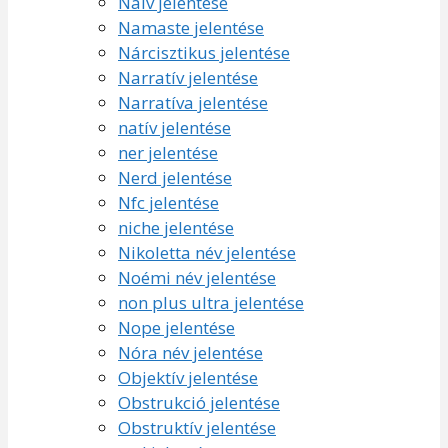
Naív jelentése
Namaste jelentése
Nárcisztikus jelentése
Narratív jelentése
Narratíva jelentése
natív jelentése
ner jelentése
Nerd jelentése
Nfc jelentése
niche jelentése
Nikoletta név jelentése
Noémi név jelentése
non plus ultra jelentése
Nope jelentése
Nóra név jelentése
Objektív jelentése
Obstrukció jelentése
Obstruktív jelentése