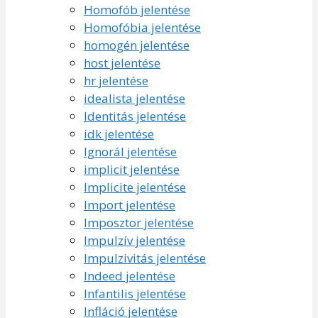
Homofób jelentése
Homofóbia jelentése
homogén jelentése
host jelentése
hr jelentése
idealista jelentése
Identitás jelentése
idk jelentése
Ignorál jelentése
implicit jelentése
Implicite jelentése
Import jelentése
Imposztor jelentése
Impulzív jelentése
Impulzivitás jelentése
Indeed jelentése
Infantilis jelentése
Infláció jelentése