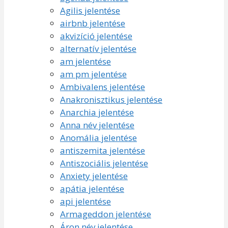
Agilis jelentése
airbnb jelentése
akvizíció jelentése
alternatív jelentése
am jelentése
am pm jelentése
Ambivalens jelentése
Anakronisztikus jelentése
Anarchia jelentése
Anna név jelentése
Anomália jelentése
antiszemita jelentése
Antiszociális jelentése
Anxiety jelentése
apátia jelentése
api jelentése
Armageddon jelentése
Áron név jelentése