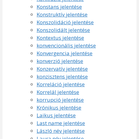
Konstans jelentése
Konstruktív jelentése
Konszolidáció jelentése
Konszolidált jelentése
Kontextus jelentése
konvencionális jelentése
Konvergencia jelentése
konverzió jelentése
Konzervatív jelentése
konzisztens jelentése
Korreláció jelentése
Korrelál jelentése
korrupció jelentése
Krónikus jelentése
Laikus jelentése
Last name jelentése
László név jelentése
Laura név jelentése