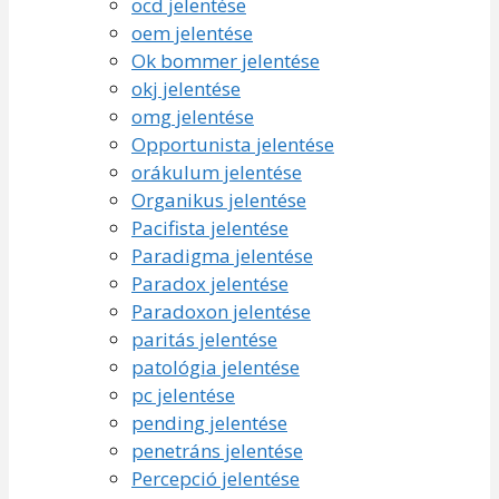
ocd jelentése
oem jelentése
Ok bommer jelentése
okj jelentése
omg jelentése
Opportunista jelentése
orákulum jelentése
Organikus jelentése
Pacifista jelentése
Paradigma jelentése
Paradox jelentése
Paradoxon jelentése
paritás jelentése
patológia jelentése
pc jelentése
pending jelentése
penetráns jelentése
Percepció jelentése