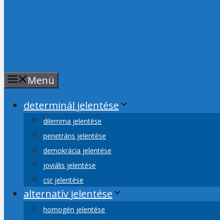
Menü
determinál jelentése
dilemma jelentése
penetráns jelentése
demokrácia jelentése
joviális jelentése
csr jelentése
alternatív jelentése
homogén jelentése