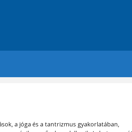
lások, a jóga és a tantrizmus gyakorlatában,