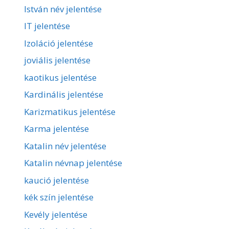
István név jelentése
IT jelentése
Izoláció jelentése
joviális jelentése
kaotikus jelentése
Kardinális jelentése
Karizmatikus jelentése
Karma jelentése
Katalin név jelentése
Katalin névnap jelentése
kaució jelentése
kék szín jelentése
Kevély jelentése