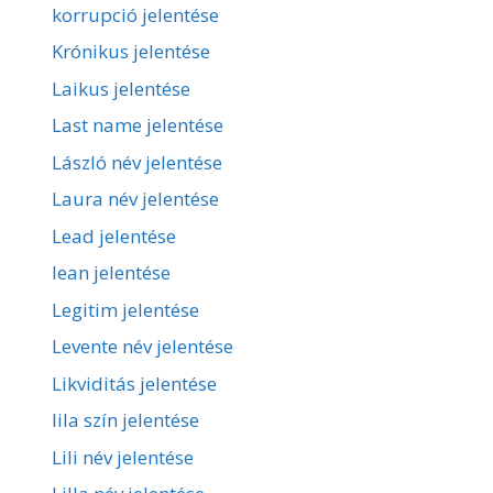
korrupció jelentése
Krónikus jelentése
Laikus jelentése
Last name jelentése
László név jelentése
Laura név jelentése
Lead jelentése
lean jelentése
Legitim jelentése
Levente név jelentése
Likviditás jelentése
lila szín jelentése
Lili név jelentése