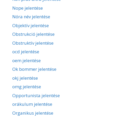
Nope jelentése
Nóra név jelentése
Objektív jelentése
Obstrukció jelentése
Obstruktív jelentése
ocd jelentése
oem jelentése
Ok bommer jelentése
okj jelentése
omg jelentése
Opportunista jelentése
orákulum jelentése
Organikus jelentése