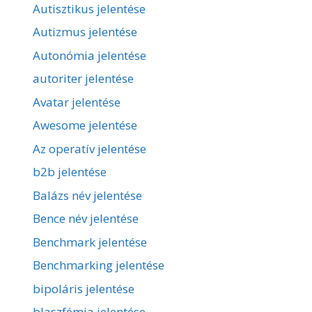
Autisztikus jelentése
Autizmus jelentése
Autonómia jelentése
autoriter jelentése
Avatar jelentése
Awesome jelentése
Az operatív jelentése
b2b jelentése
Balázs név jelentése
Bence név jelentése
Benchmark jelentése
Benchmarking jelentése
bipoláris jelentése
blaszfémia jelentése