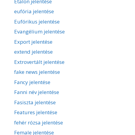
Etalon jelentése
eufória jelentése
Eufórikus jelentése
Evangélium jelentése
Export jelentése
extend jelentése
Extrovertált jelentése
fake news jelentése
Fancy jelentése
Fanni név jelentése
Fasiszta jelentése
Features jelentése
fehér rózsa jelentése
Female jelentése