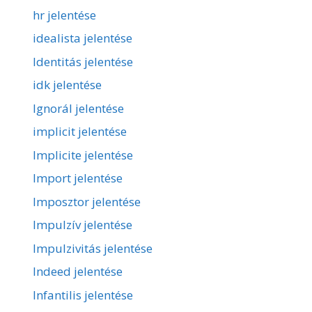
hr jelentése
idealista jelentése
Identitás jelentése
idk jelentése
Ignorál jelentése
implicit jelentése
Implicite jelentése
Import jelentése
Imposztor jelentése
Impulzív jelentése
Impulzivitás jelentése
Indeed jelentése
Infantilis jelentése