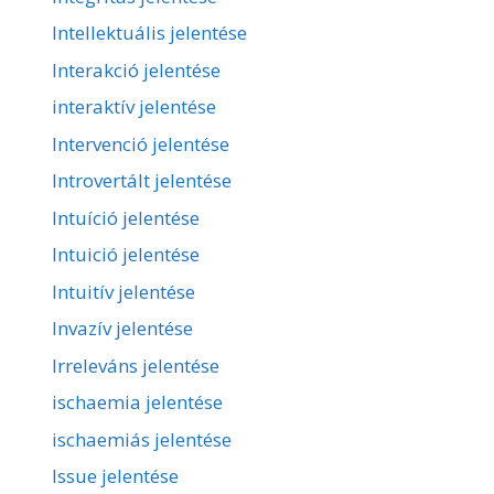
Intellektuális jelentése
Interakció jelentése
interaktív jelentése
Intervenció jelentése
Introvertált jelentése
Intuíció jelentése
Intuició jelentése
Intuitív jelentése
Invazív jelentése
Irreleváns jelentése
ischaemia jelentése
ischaemiás jelentése
Issue jelentése