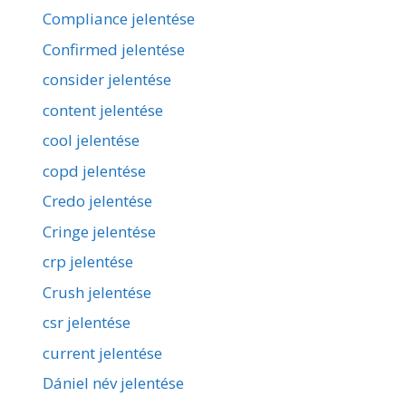
Compliance jelentése
Confirmed jelentése
consider jelentése
content jelentése
cool jelentése
copd jelentése
Credo jelentése
Cringe jelentése
crp jelentése
Crush jelentése
csr jelentése
current jelentése
Dániel név jelentése