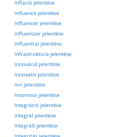
Infláció jelentése
Influence jelentése
Influencer jelentése
Influenszer jelentése
Influential jelentése
Infrastruktúra jelentése
Innováció jelentése
Innovatív jelentése
Inri jelentése
Insomnia jelentése
Integráció jelentése
Integrál jelentése
Integrált jelentése
Integritás jelentése