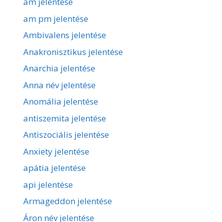
am jelentése
am pm jelentése
Ambivalens jelentése
Anakronisztikus jelentése
Anarchia jelentése
Anna név jelentése
Anomália jelentése
antiszemita jelentése
Antiszociális jelentése
Anxiety jelentése
apátia jelentése
api jelentése
Armageddon jelentése
Áron név jelentése