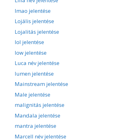
Lilla név jelentése
lmao jelentése
Lojális jelentése
Lojalitás jelentése
lol jelentése
low jelentése
Luca név jelentése
lumen jelentése
Mainstream jelentése
Male jelentése
malignitás jelentése
Mandala jelentése
mantra jelentése
Marcell név jelentése