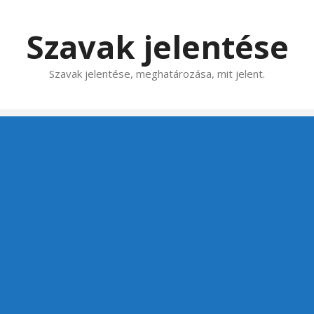
Kilépés
a
Szavak jelentése
tartalomba
Szavak jelentése, meghatározása, mit jelent.