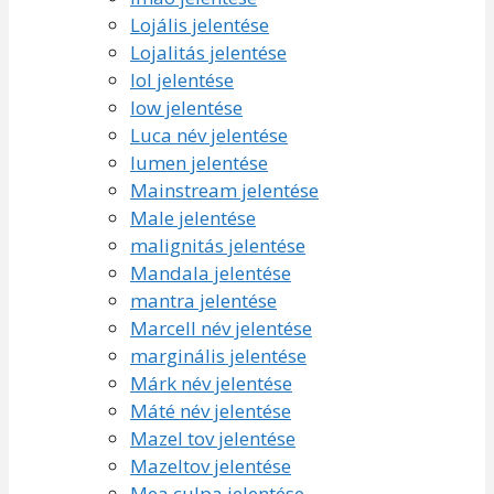
Lojális jelentése
Lojalitás jelentése
lol jelentése
low jelentése
Luca név jelentése
lumen jelentése
Mainstream jelentése
Male jelentése
malignitás jelentése
Mandala jelentése
mantra jelentése
Marcell név jelentése
marginális jelentése
Márk név jelentése
Máté név jelentése
Mazel tov jelentése
Mazeltov jelentése
Mea culpa jelentése