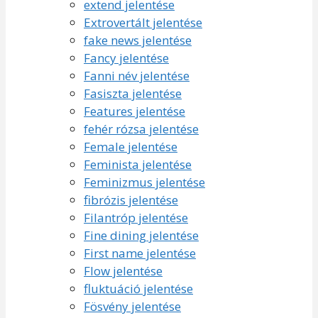
extend jelentése
Extrovertált jelentése
fake news jelentése
Fancy jelentése
Fanni név jelentése
Fasiszta jelentése
Features jelentése
fehér rózsa jelentése
Female jelentése
Feminista jelentése
Feminizmus jelentése
fibrózis jelentése
Filantróp jelentése
Fine dining jelentése
First name jelentése
Flow jelentése
fluktuáció jelentése
Fösvény jelentése