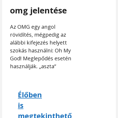
omg jelentése
Az OMG egy angol
rövidítés, mégpedig az
alábbi kifejezés helyett
szokás használni: Oh My
God! Meglepődés esetén
használják. „aszta”
Élőben
is
megtekinthető