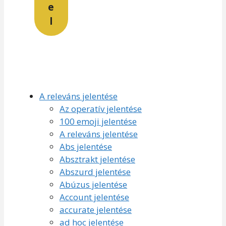
e
l
A releváns jelentése
Az operatív jelentése
100 emoji jelentése
A releváns jelentése
Abs jelentése
Absztrakt jelentése
Abszurd jelentése
Abúzus jelentése
Account jelentése
accurate jelentése
ad hoc jelentése