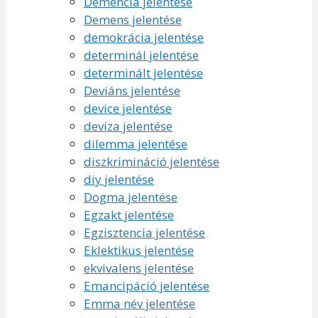
Demencia jelentése
Demens jelentése
demokrácia jelentése
determinál jelentése
determinált jelentése
Deviáns jelentése
device jelentése
deviza jelentése
dilemma jelentése
diszkrimináció jelentése
diy jelentése
Dogma jelentése
Egzakt jelentése
Egzisztencia jelentése
Eklektikus jelentése
ekvivalens jelentése
Emancipáció jelentése
Emma név jelentése