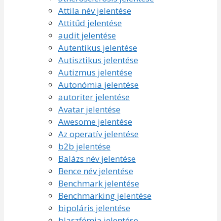
Attila név jelentése
Attitűd jelentése
audit jelentése
Autentikus jelentése
Autisztikus jelentése
Autizmus jelentése
Autonómia jelentése
autoriter jelentése
Avatar jelentése
Awesome jelentése
Az operatív jelentése
b2b jelentése
Balázs név jelentése
Bence név jelentése
Benchmark jelentése
Benchmarking jelentése
bipoláris jelentése
blaszfémia jelentése