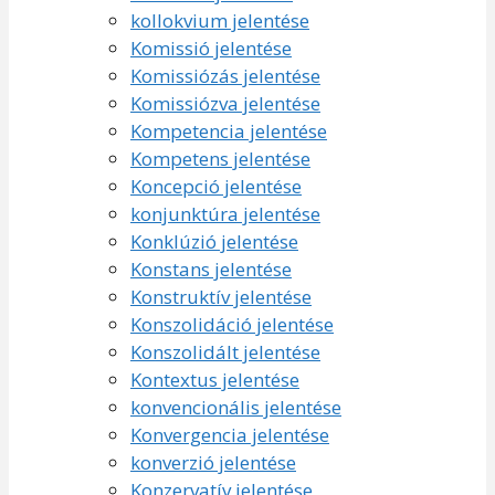
kollokvium jelentése
Komissió jelentése
Komissiózás jelentése
Komissiózva jelentése
Kompetencia jelentése
Kompetens jelentése
Koncepció jelentése
konjunktúra jelentése
Konklúzió jelentése
Konstans jelentése
Konstruktív jelentése
Konszolidáció jelentése
Konszolidált jelentése
Kontextus jelentése
konvencionális jelentése
Konvergencia jelentése
konverzió jelentése
Konzervatív jelentése