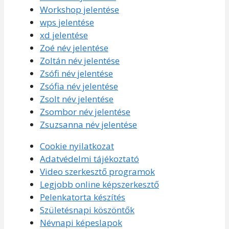
Workshop jelentése
wps jelentése
xd jelentése
Zoé név jelentése
Zoltán név jelentése
Zsófi név jelentése
Zsófia név jelentése
Zsolt név jelentése
Zsombor név jelentése
Zsuzsanna név jelentése
Cookie nyilatkozat
Adatvédelmi tájékoztató
Video szerkesztő programok
Legjobb online képszerkesztő
Pelenkatorta készítés
Születésnapi köszöntők
Névnapi képeslapok