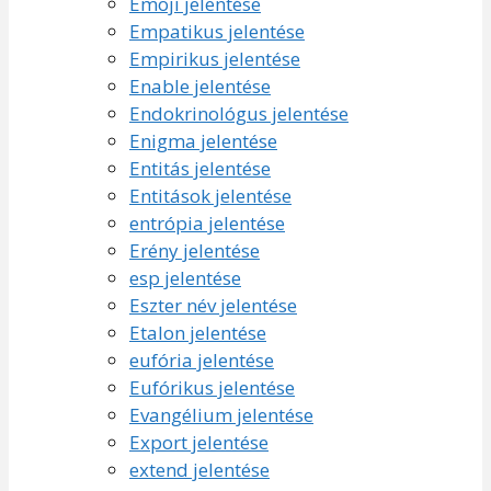
Emoji jelentése
Empatikus jelentése
Empirikus jelentése
Enable jelentése
Endokrinológus jelentése
Enigma jelentése
Entitás jelentése
Entitások jelentése
entrópia jelentése
Erény jelentése
esp jelentése
Eszter név jelentése
Etalon jelentése
eufória jelentése
Eufórikus jelentése
Evangélium jelentése
Export jelentése
extend jelentése