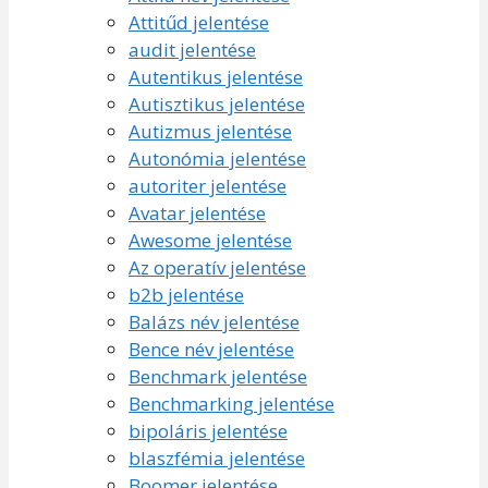
Attitűd jelentése
audit jelentése
Autentikus jelentése
Autisztikus jelentése
Autizmus jelentése
Autonómia jelentése
autoriter jelentése
Avatar jelentése
Awesome jelentése
Az operatív jelentése
b2b jelentése
Balázs név jelentése
Bence név jelentése
Benchmark jelentése
Benchmarking jelentése
bipoláris jelentése
blaszfémia jelentése
Boomer jelentése