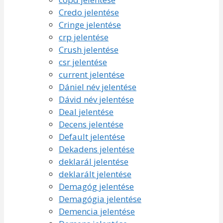
Credo jelentése
Cringe jelentése
crp jelentése
Crush jelentése
csr jelentése
current jelentése
Dániel név jelentése
Dávid név jelentése
Deal jelentése
Decens jelentése
Default jelentése
Dekadens jelentése
deklarál jelentése
deklarált jelentése
Demagóg jelentése
Demagógia jelentése
Demencia jelentése