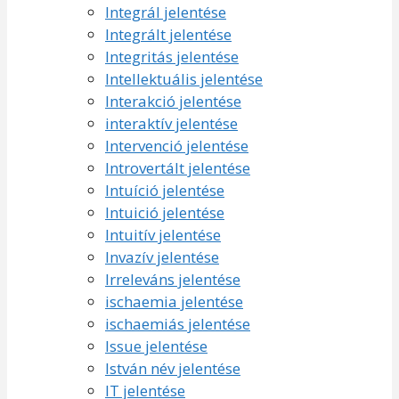
Integrál jelentése
Integrált jelentése
Integritás jelentése
Intellektuális jelentése
Interakció jelentése
interaktív jelentése
Intervenció jelentése
Introvertált jelentése
Intuíció jelentése
Intuició jelentése
Intuitív jelentése
Invazív jelentése
Irreleváns jelentése
ischaemia jelentése
ischaemiás jelentése
Issue jelentése
István név jelentése
IT jelentése