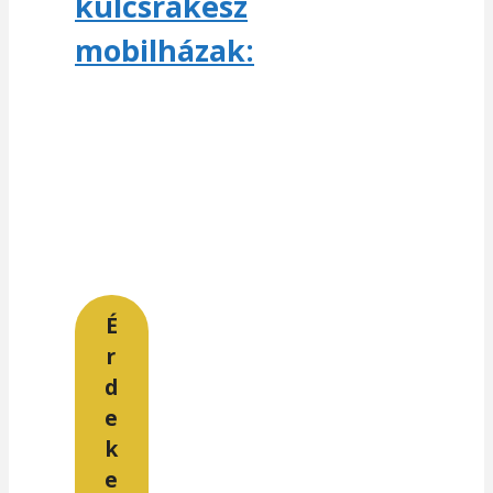
kulcsrakész
mobilházak:
É
r
d
e
k
e