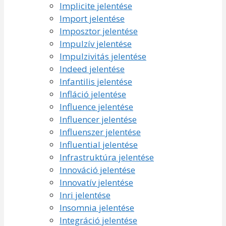
Implicite jelentése
Import jelentése
Imposztor jelentése
Impulzív jelentése
Impulzivitás jelentése
Indeed jelentése
Infantilis jelentése
Infláció jelentése
Influence jelentése
Influencer jelentése
Influenszer jelentése
Influential jelentése
Infrastruktúra jelentése
Innováció jelentése
Innovatív jelentése
Inri jelentése
Insomnia jelentése
Integráció jelentése