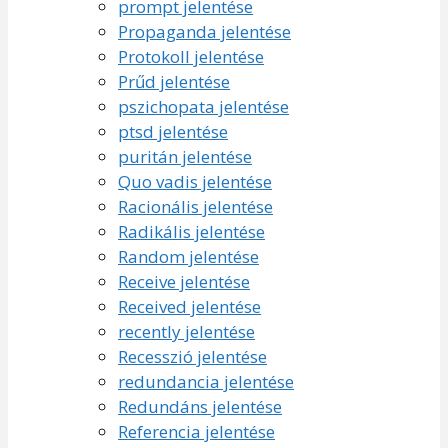
prompt jelentése
Propaganda jelentése
Protokoll jelentése
Prűd jelentése
pszichopata jelentése
ptsd jelentése
puritán jelentése
Quo vadis jelentése
Racionális jelentése
Radikális jelentése
Random jelentése
Receive jelentése
Received jelentése
recently jelentése
Recesszió jelentése
redundancia jelentése
Redundáns jelentése
Referencia jelentése