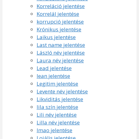
Korreláció jelentése
Korrelál jelentése
korrupció jelentése
Krónikus jelentése
Laikus jelentése
Last name jelentése
László név jelentése
Laura név jelentése
Lead jelentése
lean jelentése
Legitim jelentése
Levente név jelentése
Likviditás jelentése
lila szín jelentése
Lili név jelentése
Lilla név jelentése
lmao jelentése
Lojális jelentése