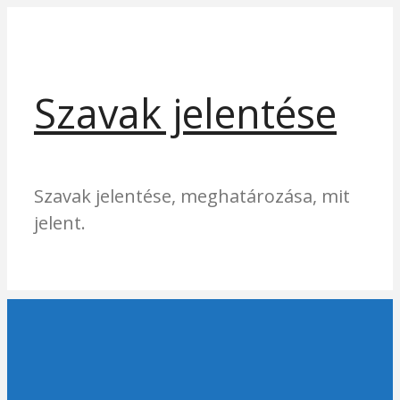
Kilépés
a
tartalomba
Szavak jelentése
Szavak jelentése, meghatározása, mit
jelent.