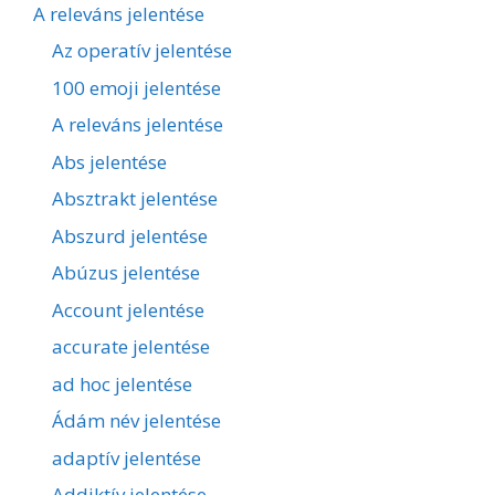
A releváns jelentése
Az operatív jelentése
100 emoji jelentése
A releváns jelentése
Abs jelentése
Absztrakt jelentése
Abszurd jelentése
Abúzus jelentése
Account jelentése
accurate jelentése
ad hoc jelentése
Ádám név jelentése
adaptív jelentése
Addiktív jelentése