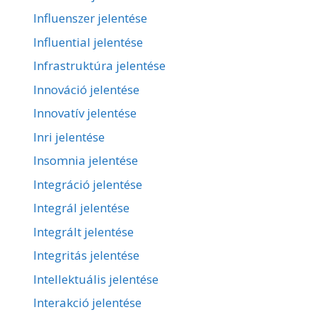
Influenszer jelentése
Influential jelentése
Infrastruktúra jelentése
Innováció jelentése
Innovatív jelentése
Inri jelentése
Insomnia jelentése
Integráció jelentése
Integrál jelentése
Integrált jelentése
Integritás jelentése
Intellektuális jelentése
Interakció jelentése