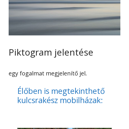
Piktogram jelentése
egy fogalmat megjelenítő jel.
Élőben is megtekinthető
kulcsrakész mobilházak: