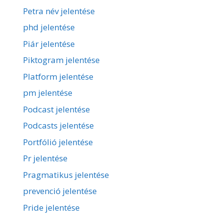
Petra név jelentése
phd jelentése
Piár jelentése
Piktogram jelentése
Platform jelentése
pm jelentése
Podcast jelentése
Podcasts jelentése
Portfólió jelentése
Pr jelentése
Pragmatikus jelentése
prevenció jelentése
Pride jelentése