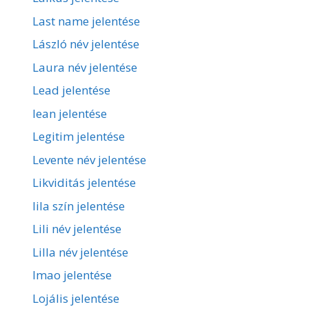
Last name jelentése
László név jelentése
Laura név jelentése
Lead jelentése
lean jelentése
Legitim jelentése
Levente név jelentése
Likviditás jelentése
lila szín jelentése
Lili név jelentése
Lilla név jelentése
lmao jelentése
Lojális jelentése