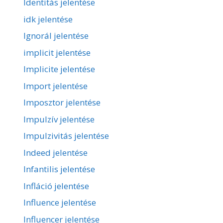
Identitás jelentése
idk jelentése
Ignorál jelentése
implicit jelentése
Implicite jelentése
Import jelentése
Imposztor jelentése
Impulzív jelentése
Impulzivitás jelentése
Indeed jelentése
Infantilis jelentése
Infláció jelentése
Influence jelentése
Influencer jelentése