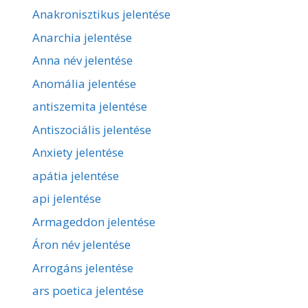
Anakronisztikus jelentése
Anarchia jelentése
Anna név jelentése
Anomália jelentése
antiszemita jelentése
Antiszociális jelentése
Anxiety jelentése
apátia jelentése
api jelentése
Armageddon jelentése
Áron név jelentése
Arrogáns jelentése
ars poetica jelentése