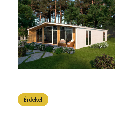
Érdekel