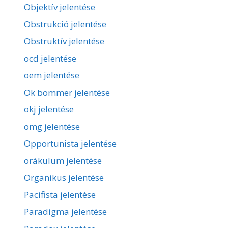
Objektív jelentése
Obstrukció jelentése
Obstruktív jelentése
ocd jelentése
oem jelentése
Ok bommer jelentése
okj jelentése
omg jelentése
Opportunista jelentése
orákulum jelentése
Organikus jelentése
Pacifista jelentése
Paradigma jelentése