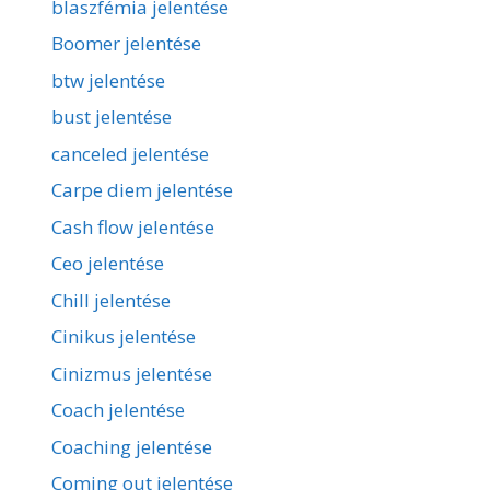
blaszfémia jelentése
Boomer jelentése
btw jelentése
bust jelentése
canceled jelentése
Carpe diem jelentése
Cash flow jelentése
Ceo jelentése
Chill jelentése
Cinikus jelentése
Cinizmus jelentése
Coach jelentése
Coaching jelentése
Coming out jelentése