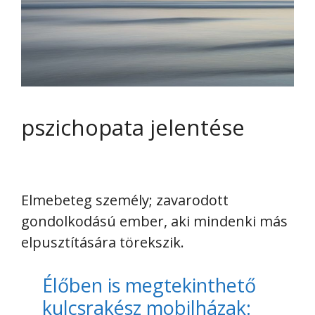
pszichopata jelentése
Elmebeteg személy; zavarodott
gondolkodású ember, aki mindenki más
elpusztítására törekszik.
Élőben is megtekinthető
kulcsrakész mobilházak: