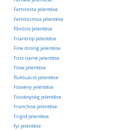
Feminista jelentése
Feminizmus jelentése
fibrózis jelentése
Filantróp jelentése
Fine dining jelentése
First name jelentése
Flow jelentése
fluktuáció jelentése
Fösvény jelentése
Fösvénység jelentése
Franchise jelentése
Frigid jelentése
fyi jelentése