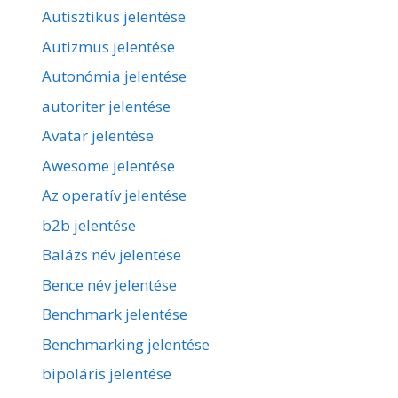
Autisztikus jelentése
Autizmus jelentése
Autonómia jelentése
autoriter jelentése
Avatar jelentése
Awesome jelentése
Az operatív jelentése
b2b jelentése
Balázs név jelentése
Bence név jelentése
Benchmark jelentése
Benchmarking jelentése
bipoláris jelentése