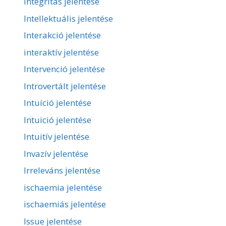
Integritás jelentése
Intellektuális jelentése
Interakció jelentése
interaktív jelentése
Intervenció jelentése
Introvertált jelentése
Intuíció jelentése
Intuició jelentése
Intuitív jelentése
Invazív jelentése
Irreleváns jelentése
ischaemia jelentése
ischaemiás jelentése
Issue jelentése