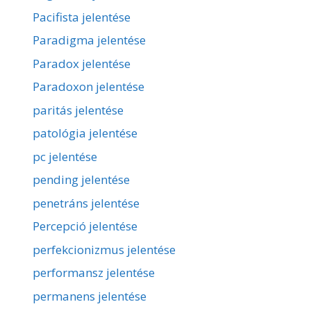
Pacifista jelentése
Paradigma jelentése
Paradox jelentése
Paradoxon jelentése
paritás jelentése
patológia jelentése
pc jelentése
pending jelentése
penetráns jelentése
Percepció jelentése
perfekcionizmus jelentése
performansz jelentése
permanens jelentése