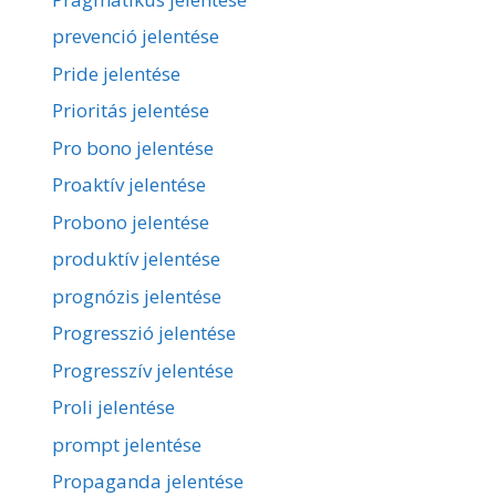
prevenció jelentése
Pride jelentése
Prioritás jelentése
Pro bono jelentése
Proaktív jelentése
Probono jelentése
produktív jelentése
prognózis jelentése
Progresszió jelentése
Progresszív jelentése
Proli jelentése
prompt jelentése
Propaganda jelentése