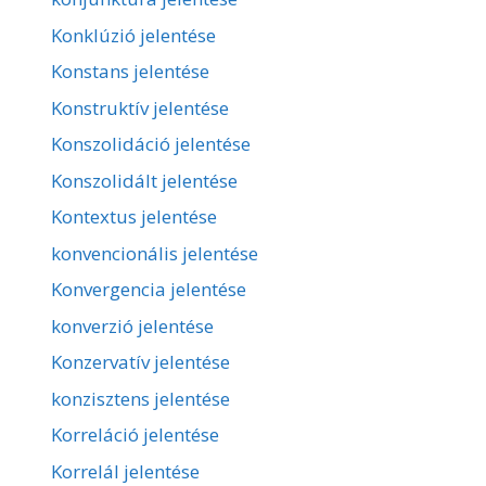
Konklúzió jelentése
Konstans jelentése
Konstruktív jelentése
Konszolidáció jelentése
Konszolidált jelentése
Kontextus jelentése
konvencionális jelentése
Konvergencia jelentése
konverzió jelentése
Konzervatív jelentése
konzisztens jelentése
Korreláció jelentése
Korrelál jelentése