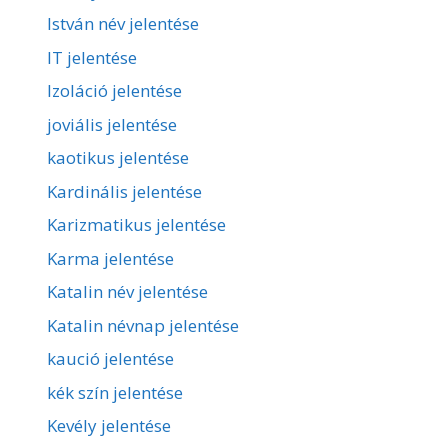
István név jelentése
IT jelentése
Izoláció jelentése
joviális jelentése
kaotikus jelentése
Kardinális jelentése
Karizmatikus jelentése
Karma jelentése
Katalin név jelentése
Katalin névnap jelentése
kaució jelentése
kék szín jelentése
Kevély jelentése