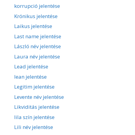
korrupció jelentése
Krónikus jelentése
Laikus jelentése
Last name jelentése
László név jelentése
Laura név jelentése
Lead jelentése
lean jelentése
Legitim jelentése
Levente név jelentése
Likviditás jelentése
lila szín jelentése
Lili név jelentése