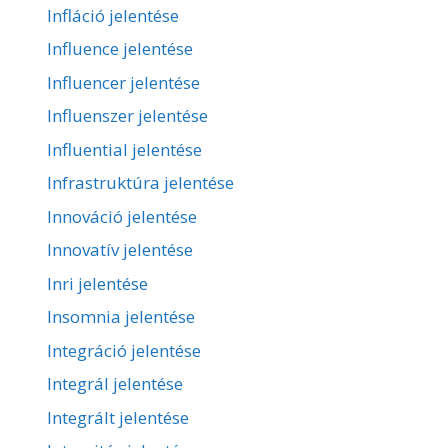
Infláció jelentése
Influence jelentése
Influencer jelentése
Influenszer jelentése
Influential jelentése
Infrastruktúra jelentése
Innováció jelentése
Innovatív jelentése
Inri jelentése
Insomnia jelentése
Integráció jelentése
Integrál jelentése
Integrált jelentése