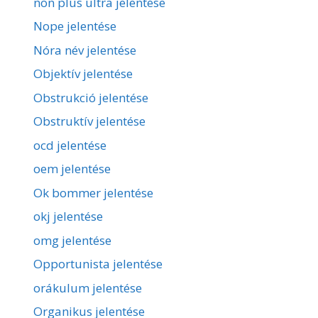
non plus ultra jelentése
Nope jelentése
Nóra név jelentése
Objektív jelentése
Obstrukció jelentése
Obstruktív jelentése
ocd jelentése
oem jelentése
Ok bommer jelentése
okj jelentése
omg jelentése
Opportunista jelentése
orákulum jelentése
Organikus jelentése