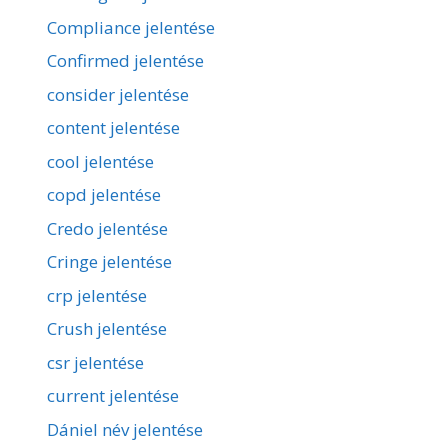
Compliance jelentése
Confirmed jelentése
consider jelentése
content jelentése
cool jelentése
copd jelentése
Credo jelentése
Cringe jelentése
crp jelentése
Crush jelentése
csr jelentése
current jelentése
Dániel név jelentése