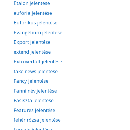
Etalon jelentése
eufória jelentése
Eufórikus jelentése
Evangélium jelentése
Export jelentése
extend jelentése
Extrovertált jelentése
fake news jelentése
Fancy jelentése
Fanni név jelentése
Fasiszta jelentése
Features jelentése
fehér rózsa jelentése
Female jelentése