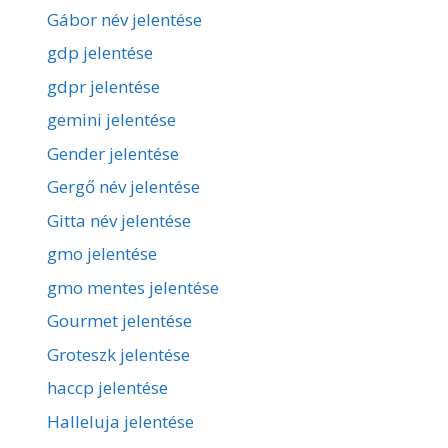
Gábor név jelentése
gdp jelentése
gdpr jelentése
gemini jelentése
Gender jelentése
Gergő név jelentése
Gitta név jelentése
gmo jelentése
gmo mentes jelentése
Gourmet jelentése
Groteszk jelentése
haccp jelentése
Halleluja jelentése