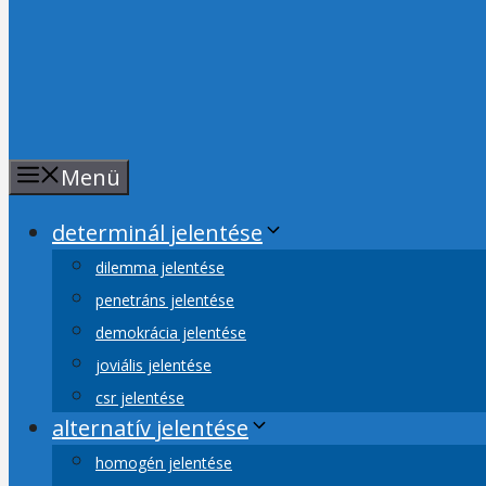
Menü
determinál jelentése
dilemma jelentése
penetráns jelentése
demokrácia jelentése
joviális jelentése
csr jelentése
alternatív jelentése
homogén jelentése