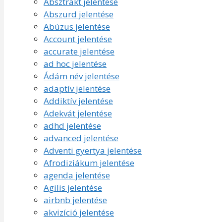
Absztrakt jelentése
Abszurd jelentése
Abúzus jelentése
Account jelentése
accurate jelentése
ad hoc jelentése
Ádám név jelentése
adaptív jelentése
Addiktív jelentése
Adekvát jelentése
adhd jelentése
advanced jelentése
Adventi gyertya jelentése
Afrodiziákum jelentése
agenda jelentése
Agilis jelentése
airbnb jelentése
akvizíció jelentése