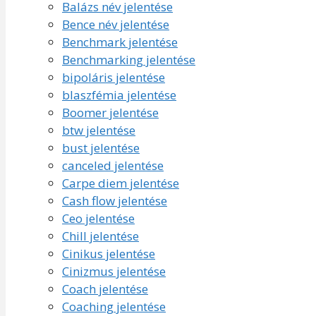
Balázs név jelentése
Bence név jelentése
Benchmark jelentése
Benchmarking jelentése
bipoláris jelentése
blaszfémia jelentése
Boomer jelentése
btw jelentése
bust jelentése
canceled jelentése
Carpe diem jelentése
Cash flow jelentése
Ceo jelentése
Chill jelentése
Cinikus jelentése
Cinizmus jelentése
Coach jelentése
Coaching jelentése