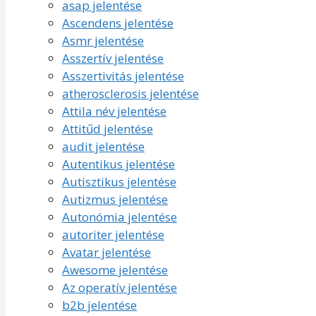
asap jelentése
Ascendens jelentése
Asmr jelentése
Asszertív jelentése
Asszertivitás jelentése
atherosclerosis jelentése
Attila név jelentése
Attitűd jelentése
audit jelentése
Autentikus jelentése
Autisztikus jelentése
Autizmus jelentése
Autonómia jelentése
autoriter jelentése
Avatar jelentése
Awesome jelentése
Az operatív jelentése
b2b jelentése