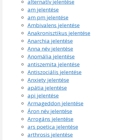
alternatív jelentése
am jelentése
am pm jelentése
Ambivalens jelentése
Anakronisztikus jelentése
Anarchia jelentése
Anna név jelentése
Anomália jelentése
antiszemita jelentése
Antiszociális jelentése
Anxiety jelentése
apátia jelentése
api jelentése
Armageddon jelentése
Áron név jelentése
Arrogáns jelentése
ars poetica jelentése
arthrosis jelentése