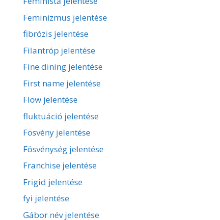
Feminista jelentése
Feminizmus jelentése
fibrózis jelentése
Filantróp jelentése
Fine dining jelentése
First name jelentése
Flow jelentése
fluktuáció jelentése
Fösvény jelentése
Fösvénység jelentése
Franchise jelentése
Frigid jelentése
fyi jelentése
Gábor név jelentése