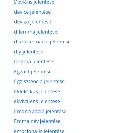
Deviáns jelentése
device jelentése
deviza jelentése
dilemma jelentése
diszkrimináció jelentése
diy jelentése
Dogma jelentése
Egzakt jelentése
Egzisztencia jelentése
Eklektikus jelentése
ekvivalens jelentése
Emancipáció jelentése
Emma név jelentése
emocionális jelentése