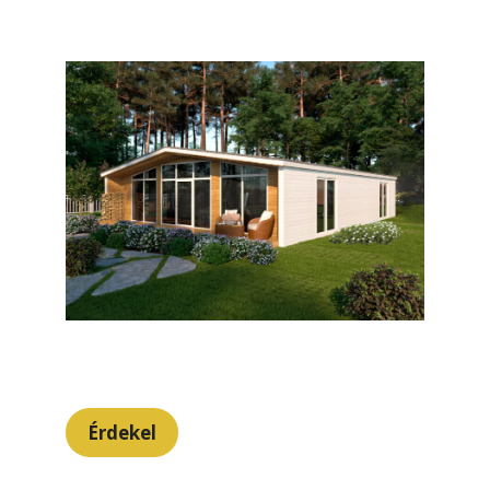
Érdekel