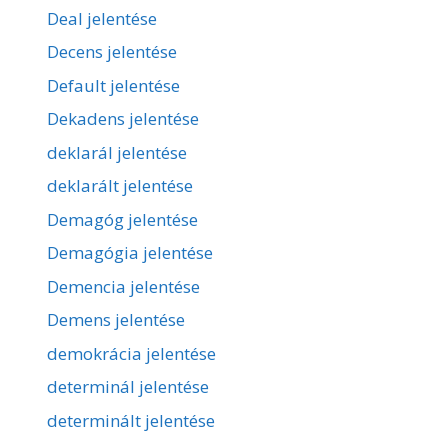
Deal jelentése
Decens jelentése
Default jelentése
Dekadens jelentése
deklarál jelentése
deklarált jelentése
Demagóg jelentése
Demagógia jelentése
Demencia jelentése
Demens jelentése
demokrácia jelentése
determinál jelentése
determinált jelentése