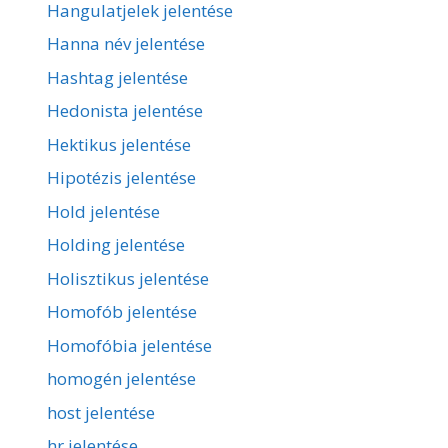
Hangulatjelek jelentése
Hanna név jelentése
Hashtag jelentése
Hedonista jelentése
Hektikus jelentése
Hipotézis jelentése
Hold jelentése
Holding jelentése
Holisztikus jelentése
Homofób jelentése
Homofóbia jelentése
homogén jelentése
host jelentése
hr jelentése