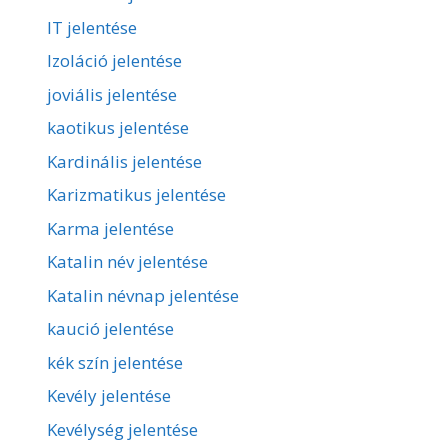
IT jelentése
Izoláció jelentése
joviális jelentése
kaotikus jelentése
Kardinális jelentése
Karizmatikus jelentése
Karma jelentése
Katalin név jelentése
Katalin névnap jelentése
kaució jelentése
kék szín jelentése
Kevély jelentése
Kevélység jelentése