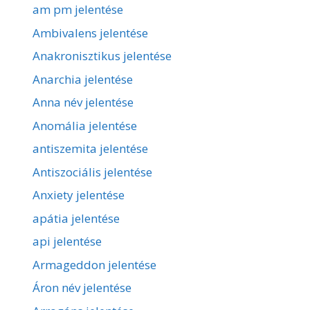
am pm jelentése
Ambivalens jelentése
Anakronisztikus jelentése
Anarchia jelentése
Anna név jelentése
Anomália jelentése
antiszemita jelentése
Antiszociális jelentése
Anxiety jelentése
apátia jelentése
api jelentése
Armageddon jelentése
Áron név jelentése