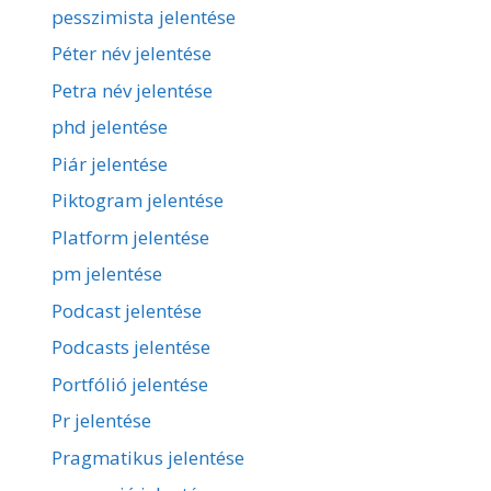
pesszimista jelentése
Péter név jelentése
Petra név jelentése
phd jelentése
Piár jelentése
Piktogram jelentése
Platform jelentése
pm jelentése
Podcast jelentése
Podcasts jelentése
Portfólió jelentése
Pr jelentése
Pragmatikus jelentése