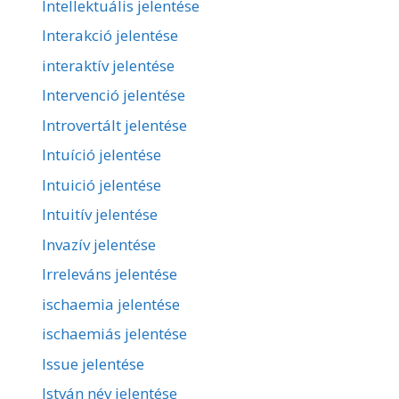
Intellektuális jelentése
Interakció jelentése
interaktív jelentése
Intervenció jelentése
Introvertált jelentése
Intuíció jelentése
Intuició jelentése
Intuitív jelentése
Invazív jelentése
Irreleváns jelentése
ischaemia jelentése
ischaemiás jelentése
Issue jelentése
István név jelentése