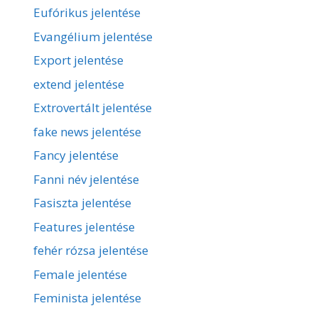
Eufórikus jelentése
Evangélium jelentése
Export jelentése
extend jelentése
Extrovertált jelentése
fake news jelentése
Fancy jelentése
Fanni név jelentése
Fasiszta jelentése
Features jelentése
fehér rózsa jelentése
Female jelentése
Feminista jelentése