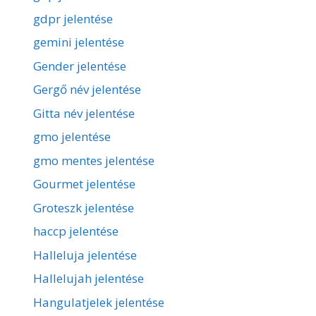
gdpr jelentése
gemini jelentése
Gender jelentése
Gergő név jelentése
Gitta név jelentése
gmo jelentése
gmo mentes jelentése
Gourmet jelentése
Groteszk jelentése
haccp jelentése
Halleluja jelentése
Hallelujah jelentése
Hangulatjelek jelentése