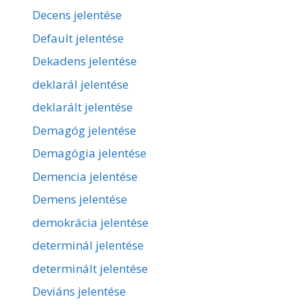
Decens jelentése
Default jelentése
Dekadens jelentése
deklarál jelentése
deklarált jelentése
Demagóg jelentése
Demagógia jelentése
Demencia jelentése
Demens jelentése
demokrácia jelentése
determinál jelentése
determinált jelentése
Deviáns jelentése