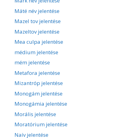
Márk név jelentése
Máté név jelentése
Mazel tov jelentése
Mazeltov jelentése
Mea culpa jelentése
médium jelentése
mém jelentése
Metafora jelentése
Mizantróp jelentése
Monogám jelentése
Monogámia jelentése
Morális jelentése
Moratórium jelentése
Naív jelentése