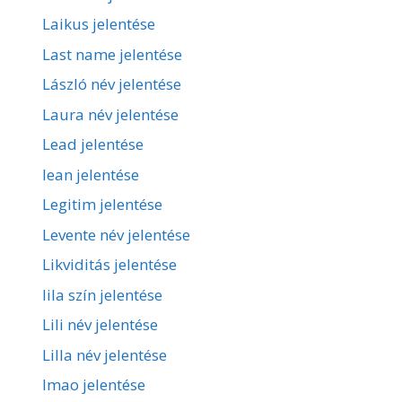
Laikus jelentése
Last name jelentése
László név jelentése
Laura név jelentése
Lead jelentése
lean jelentése
Legitim jelentése
Levente név jelentése
Likviditás jelentése
lila szín jelentése
Lili név jelentése
Lilla név jelentése
lmao jelentése