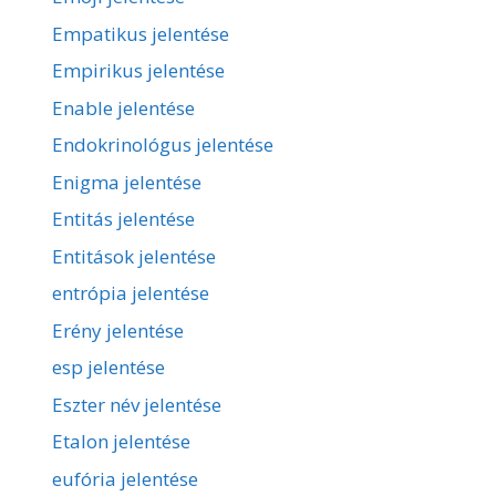
Empatikus jelentése
Empirikus jelentése
Enable jelentése
Endokrinológus jelentése
Enigma jelentése
Entitás jelentése
Entitások jelentése
entrópia jelentése
Erény jelentése
esp jelentése
Eszter név jelentése
Etalon jelentése
eufória jelentése