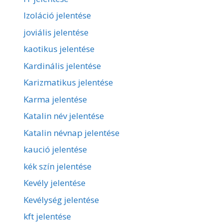
Izoláció jelentése
joviális jelentése
kaotikus jelentése
Kardinális jelentése
Karizmatikus jelentése
Karma jelentése
Katalin név jelentése
Katalin névnap jelentése
kaució jelentése
kék szín jelentése
Kevély jelentése
Kevélység jelentése
kft jelentése