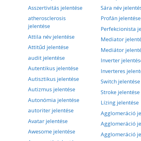
Asszertivitás jelentése
Sára név jelenté
atherosclerosis
Profán jelentése
jelentése
Perfekcionista j
Attila név jelentése
Mediator jelent
Attitűd jelentése
Mediátor jelent
audit jelentése
Inverter jelentés
Autentikus jelentése
Inverteres jelen
Autisztikus jelentése
Switch jelentése
Autizmus jelentése
Stroke jelentése
Autonómia jelentése
Lízing jelentése
autoriter jelentése
Agglomeráció je
Avatar jelentése
Agglomeráció je
Awesome jelentése
Agglomeráció je