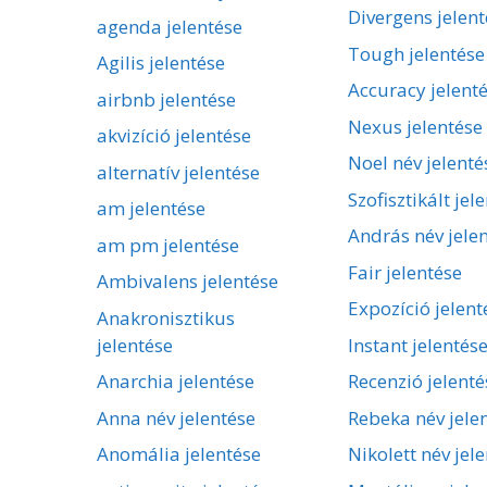
Divergens jelent
agenda jelentése
Tough jelentése
Agilis jelentése
Accuracy jelent
airbnb jelentése
Nexus jelentése
akvizíció jelentése
Noel név jelenté
alternatív jelentése
Szofisztikált jel
am jelentése
András név jele
am pm jelentése
Fair jelentése
Ambivalens jelentése
Expozíció jelent
Anakronisztikus
jelentése
Instant jelentés
Anarchia jelentése
Recenzió jelenté
Anna név jelentése
Rebeka név jele
Anomália jelentése
Nikolett név jel