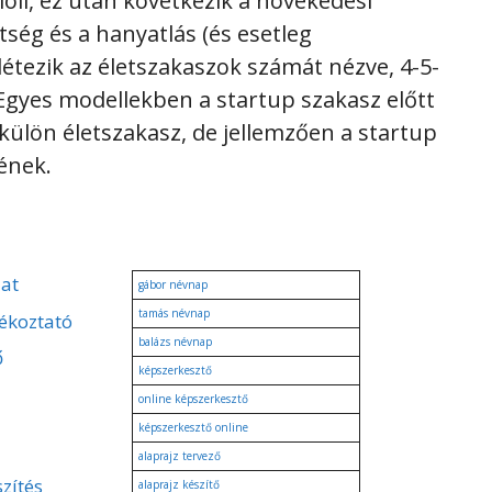
elöli, ez után következik a növekedési
tség és a hanyatlás (és esetleg
étezik az életszakaszok számát nézve, 4-5-
. Egyes modellekben a startup szakasz előtt
 külön életszakasz, de jellemzően a startup
tének.
zat
gábor névnap
tamás névnap
ékoztató
balázs névnap
ő
képszerkesztő
online képszerkesztő
képszerkesztő online
alaprajz tervező
zítés
alaprajz készítő