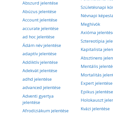
Abszurd jelentése
Születésnapi kö
Abúzus jelentése
Névnapi képesl
Account jelentése
Meghívók
accurate jelentése
Axióma jelentés
ad hoc jelentése
Sztereotípia jel
Ádám név jelentése
Kapitalista jele
adaptív jelentése
Absztinens jelen
Addiktív jelentése
Mentális jelenté
Adekvát jelentése
Mortalitás jelen
adhd jelentése
Expert jelentése
advanced jelentése
Epikus jelentése
Adventi gyertya
Holokauszt jele
jelentése
Kvázi jelentése
Afrodiziákum jelentése