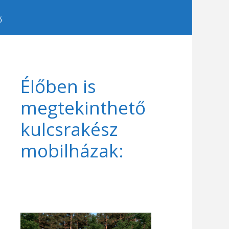
ő
Élőben is
megtekinthető
kulcsrakész
mobilházak: