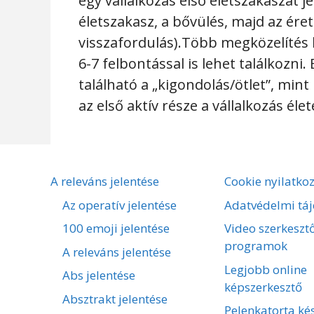
egy vállalkozás első életszakaszát j
életszakasz, a bővülés, majd az éret
visszafordulás).Több megközelítés l
6-7 felbontással is lehet találkozni
található a „kigondolás/ötlet”, mint
az első aktív része a vállalkozás éle
A releváns jelentése
Cookie nyilatko
Az operatív jelentése
Adatvédelmi táj
100 emoji jelentése
Video szerkeszt
programok
A releváns jelentése
Legjobb online
Abs jelentése
képszerkesztő
Absztrakt jelentése
Pelenkatorta kés