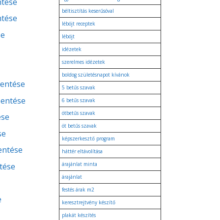
ntése
béltisztítás keserűsóval
ntése
léböjt receptek
se
léböjt
idézetek
szerelmes idézetek
boldog születésnapot kívánok
lentése
5 betűs szavak
lentése
6 betűs szavak
ötbetűs szavak
ése
öt betűs szavak
se
képszerkesztő program
lentése
háttér eltávolítása
tése
árajánlat minta
árajánlat
festés árak m2
e
keresztrejtvény készítő
plakát készítés