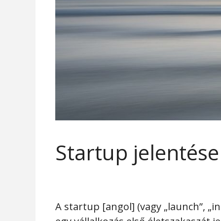
Startup jelentése
A startup [angol] (vagy „launch”, „i