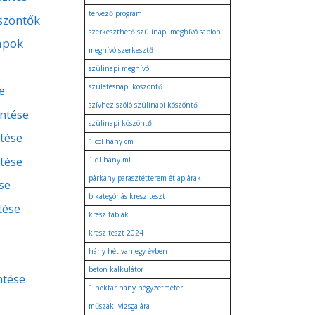
tervező program
szöntők
szerkeszthető szülinapi meghívó sablon
apok
meghívó szerkesztő
szülinapi meghívó
születésnapi köszöntő
e
szívhez szóló szülinapi köszöntő
entése
szülinapi köszöntő
ntése
1 col hány cm
tése
1 dl hány ml
párkány parasztétterem étlap árak
se
b kategóriás kresz teszt
tése
kresz táblák
kresz teszt 2024
hány hét van egy évben
beton kalkulátor
ntése
1 hektár hány négyzetméter
műszaki vizsga ára