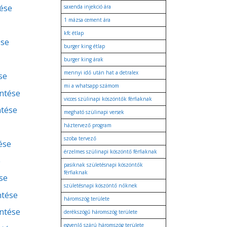
ése
saxenda injekció ára
1 mázsa cement ára
kfc étlap
ése
burger king étlap
burger king árak
mennyi idő után hat a detralex
se
mi a whatsapp számom
entése
vicces szülinapi köszöntők férfiaknak
ntése
megható szülinapi versek
háztervező program
szoba tervező
ése
érzelmes szülinapi köszöntő férfiaknak
e
pasiknak születésnapi köszöntők
férfiaknak
se
születésnapi köszöntő nőknek
ntése
háromszög területe
entése
derékszögű háromszög területe
egyenlő szárú háromszög területe