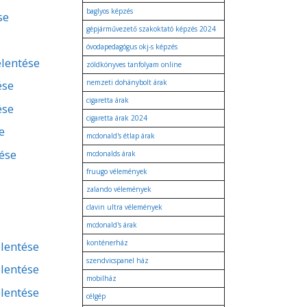
baglyos képzés
se
gépjárművezető szakoktató képzés 2024
óvodapedagógus okj-s képzés
elentése
zöldkönyves tanfolyam online
ése
nemzeti dohánybolt árak
cigaretta árak
ése
cigaretta árak 2024
e
mcdonald's étlap árak
tése
mcdonalds árak
fruugo vélemények
zalando vélemények
clavin ultra vélemények
mcdonald's árak
konténerház
lentése
szendvicspanel ház
lentése
mobilház
lentése
célgép