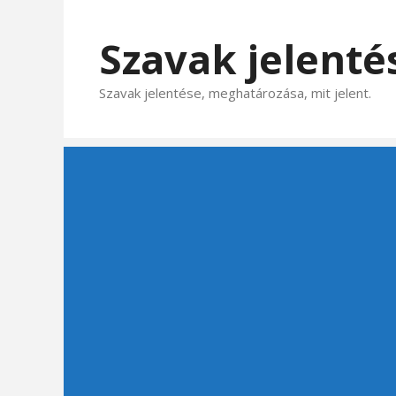
Kilépés
a
Szavak jelenté
tartalomba
Szavak jelentése, meghatározása, mit jelent.