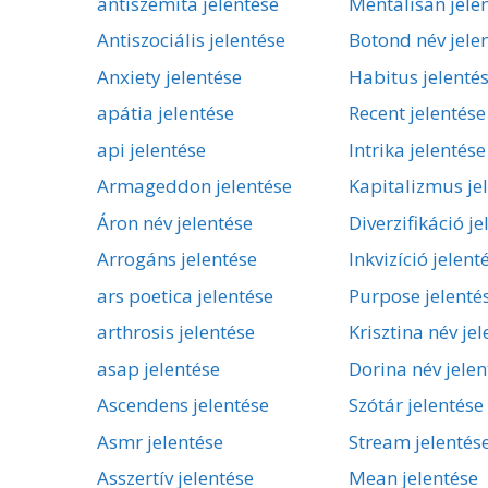
antiszemita jelentése
Mentálisan jele
Antiszociális jelentése
Botond név jele
Anxiety jelentése
Habitus jelenté
apátia jelentése
Recent jelentése
api jelentése
Intrika jelentése
Armageddon jelentése
Kapitalizmus je
Áron név jelentése
Diverzifikáció je
Arrogáns jelentése
Inkvizíció jelent
ars poetica jelentése
Purpose jelenté
arthrosis jelentése
Krisztina név je
asap jelentése
Dorina név jelen
Ascendens jelentése
Szótár jelentése
Asmr jelentése
Stream jelentés
Asszertív jelentése
Mean jelentése