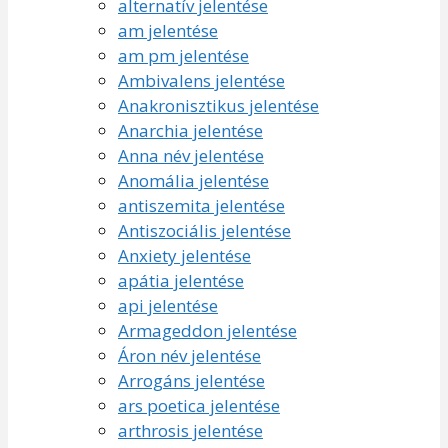
alternatív jelentése
am jelentése
am pm jelentése
Ambivalens jelentése
Anakronisztikus jelentése
Anarchia jelentése
Anna név jelentése
Anomália jelentése
antiszemita jelentése
Antiszociális jelentése
Anxiety jelentése
apátia jelentése
api jelentése
Armageddon jelentése
Áron név jelentése
Arrogáns jelentése
ars poetica jelentése
arthrosis jelentése