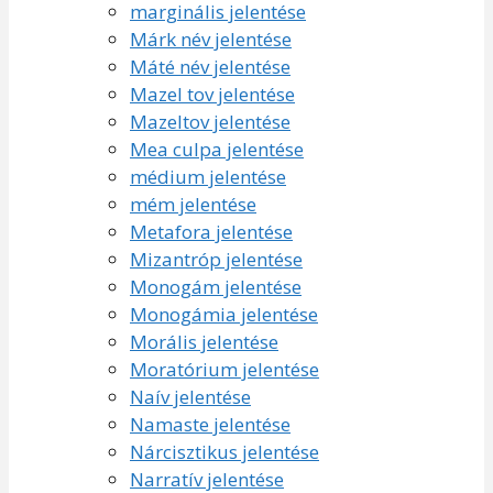
marginális jelentése
Márk név jelentése
Máté név jelentése
Mazel tov jelentése
Mazeltov jelentése
Mea culpa jelentése
médium jelentése
mém jelentése
Metafora jelentése
Mizantróp jelentése
Monogám jelentése
Monogámia jelentése
Morális jelentése
Moratórium jelentése
Naív jelentése
Namaste jelentése
Nárcisztikus jelentése
Narratív jelentése