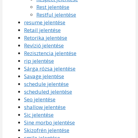
Rest jelentése
Restful jelentése
resume jelentése
Retail jelentése
Retorika jelentése
Revízió jelentése
Rezisztencia jelentése
rip jelentése
Sárga rózsa jelentése
Savage jelentése
schedule jelentése
scheduled jelentése
Seo jelentése
shallow jelentése
Sic jelentése
Sine morbo jelentése
Skizofrén jelentése
smile jelentése