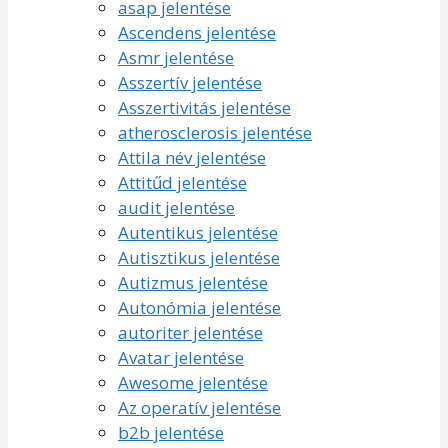
asap jelentése
Ascendens jelentése
Asmr jelentése
Asszertív jelentése
Asszertivitás jelentése
atherosclerosis jelentése
Attila név jelentése
Attitűd jelentése
audit jelentése
Autentikus jelentése
Autisztikus jelentése
Autizmus jelentése
Autonómia jelentése
autoriter jelentése
Avatar jelentése
Awesome jelentése
Az operatív jelentése
b2b jelentése