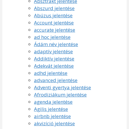
Absztrakt jelentése
Abszurd jelentése
Abúzus jelentése
Account jelentése
accurate jelentése
ad hoc jelentése
Ádám név jelentése
adaptív jelentése
Addiktív jelentése
Adekvát jelentése
adhd jelentése
advanced jelentése
Adventi gyertya jelentése
Afrodiziákum jelentése
agenda jelentése
Agilis jelentése
airbnb jelentése
akvizíció jelentése