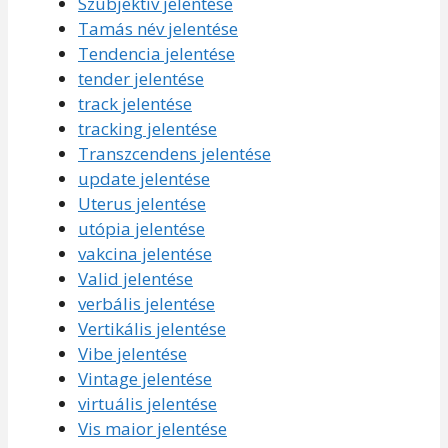
Szubjektív jelentése
Tamás név jelentése
Tendencia jelentése
tender jelentése
track jelentése
tracking jelentése
Transzcendens jelentése
update jelentése
Uterus jelentése
utópia jelentése
vakcina jelentése
Valid jelentése
verbális jelentése
Vertikális jelentése
Vibe jelentése
Vintage jelentése
virtuális jelentése
Vis maior jelentése