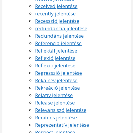
Received jelentése
recently jelentése
Recesszió jelentése
redundancia jelentése
Redundáns jelentése
Referencia jelentése
Reflektál jelentése
Reflexió jelentése
Reflexió jelentése
Regresszió jelentése
Réka név jelentése
Rekreáció jelentése
Relatív jelentése
Release jelentése
Releváns szó jelentése
Renitens jelentése
Reprezentatív jelentése
Respect jelentése