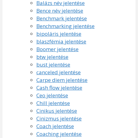
Balázs név jelentése
Bence név jelentése
Benchmark jelentése
Benchmarking jelentése
bipoláris jelentése
blaszfémia jelentése
Boomer jelentése
btw jelentése
bust jelentése
canceled jelentése
Carpe diem jelentése
Cash flow jelentése
Ceo jelentése
Chill jelentése
Cinikus jelentése
Cinizmus jelentése
Coach jelentése
Coaching jelentése