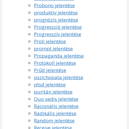
Probono jelentése
produktív jelentése
prognózis jelentése
Progresszió jelentése
Progresszív jelentése
Proli jelentése
prompt jelentése
Propaganda jelentése
Protokoll jelentése
Prűd jelentése
pszichopata jelentése
ptsd jelentése
puritán jelentése
Quo vadis jelentése
Racionális jelentése
Radikális jelentése
Random jelentése
Receive jelentése