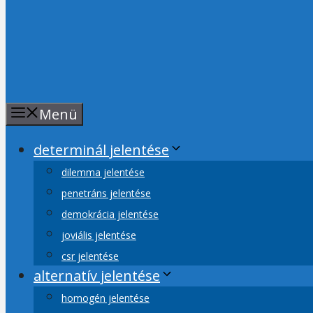
Menü
determinál jelentése
dilemma jelentése
penetráns jelentése
demokrácia jelentése
joviális jelentése
csr jelentése
alternatív jelentése
homogén jelentése