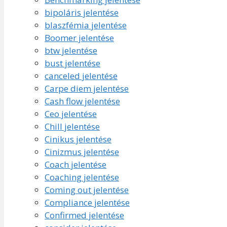
bipoláris jelentése
blaszfémia jelentése
Boomer jelentése
btw jelentése
bust jelentése
canceled jelentése
Carpe diem jelentése
Cash flow jelentése
Ceo jelentése
Chill jelentése
Cinikus jelentése
Cinizmus jelentése
Coach jelentése
Coaching jelentése
Coming out jelentése
Compliance jelentése
Confirmed jelentése