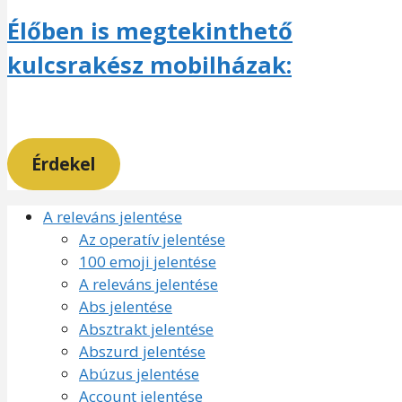
Élőben is megtekinthető
kulcsrakész mobilházak:
Érdekel
A releváns jelentése
Az operatív jelentése
100 emoji jelentése
A releváns jelentése
Abs jelentése
Absztrakt jelentése
Abszurd jelentése
Abúzus jelentése
Account jelentése