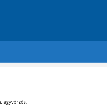
 agyvérzés.