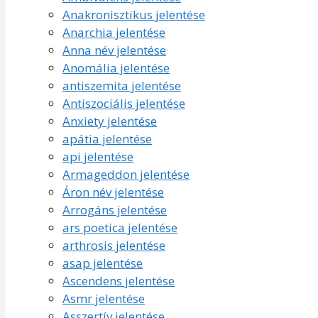
Anakronisztikus jelentése
Anarchia jelentése
Anna név jelentése
Anomália jelentése
antiszemita jelentése
Antiszociális jelentése
Anxiety jelentése
apátia jelentése
api jelentése
Armageddon jelentése
Áron név jelentése
Arrogáns jelentése
ars poetica jelentése
arthrosis jelentése
asap jelentése
Ascendens jelentése
Asmr jelentése
Asszertív jelentése