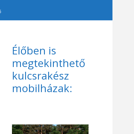
ő
Élőben is
megtekinthető
kulcsrakész
mobilházak: