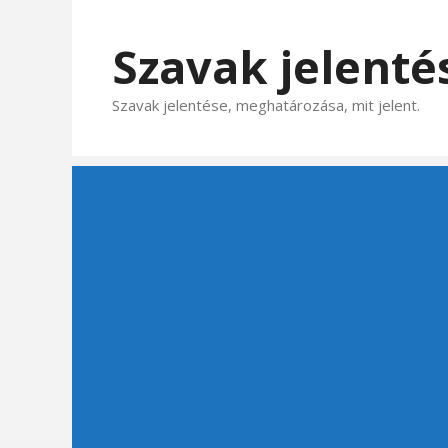
Kilépés
a
Szavak jelenté
tartalomba
Szavak jelentése, meghatározása, mit jelent.