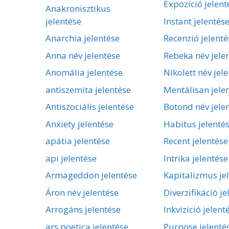
Expozíció jelent
Anakronisztikus
jelentése
Instant jelentés
Anarchia jelentése
Recenzió jelenté
Anna név jelentése
Rebeka név jele
Anomália jelentése
Nikolett név jel
antiszemita jelentése
Mentálisan jele
Antiszociális jelentése
Botond név jele
Anxiety jelentése
Habitus jelenté
apátia jelentése
Recent jelentése
api jelentése
Intrika jelentése
Armageddon jelentése
Kapitalizmus je
Áron név jelentése
Diverzifikáció je
Arrogáns jelentése
Inkvizíció jelent
ars poetica jelentése
Purpose jelenté