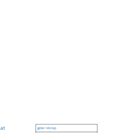
zat
gábor névnap