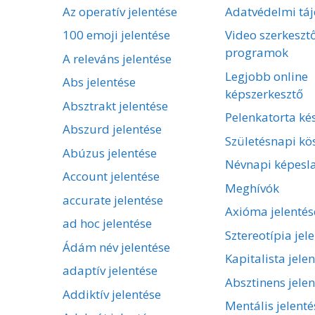
Az operatív jelentése
Adatvédelmi táj
100 emoji jelentése
Video szerkeszt
programok
A releváns jelentése
Legjobb online
Abs jelentése
képszerkesztő
Absztrakt jelentése
Pelenkatorta kés
Abszurd jelentése
Születésnapi kö
Abúzus jelentése
Névnapi képesl
Account jelentése
Meghívók
accurate jelentése
Axióma jelentés
ad hoc jelentése
Sztereotípia jel
Ádám név jelentése
Kapitalista jele
adaptív jelentése
Absztinens jelen
Addiktív jelentése
Mentális jelenté