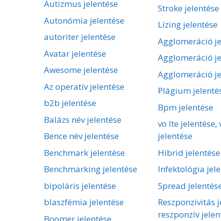
Autizmus jelentése
Stroke jelentése
Autonómia jelentése
Lízing jelentése
autoriter jelentése
Agglomeráció je
Avatar jelentése
Agglomeráció je
Awesome jelentése
Agglomeráció je
Az operatív jelentése
Plágium jelenté
b2b jelentése
Bpm jelentése
Balázs név jelentése
vo lte jelentése, 
Bence név jelentése
jelentése
Benchmark jelentése
Hibrid jelentése
Benchmarking jelentése
Infektológia jel
bipoláris jelentése
Spread jelentés
blaszfémia jelentése
Reszponzivitás j
reszponzív jelen
Boomer jelentése