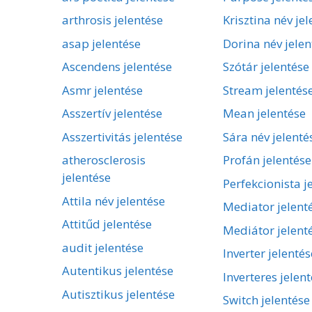
arthrosis jelentése
Krisztina név je
asap jelentése
Dorina név jelen
Ascendens jelentése
Szótár jelentése
Asmr jelentése
Stream jelentés
Asszertív jelentése
Mean jelentése
Asszertivitás jelentése
Sára név jelenté
atherosclerosis
Profán jelentése
jelentése
Perfekcionista j
Attila név jelentése
Mediator jelent
Attitűd jelentése
Mediátor jelent
audit jelentése
Inverter jelentés
Autentikus jelentése
Inverteres jelen
Autisztikus jelentése
Switch jelentése