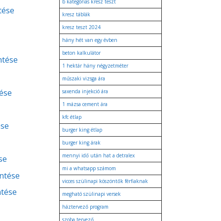
b kategóriás kresz teszt
tése
kresz táblák
kresz teszt 2024
hány hét van egy évben
beton kalkulátor
ntése
1 hektár hány négyzetméter
műszaki vizsga ára
ése
saxenda injekció ára
1 mázsa cement ára
kfc étlap
ése
burger king étlap
burger king árak
mennyi idő után hat a detralex
se
mi a whatsapp számom
entése
vicces szülinapi köszöntők férfiaknak
ntése
megható szülinapi versek
háztervező program
szoba tervező