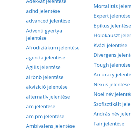
Adekvát jelentése
Mortalitás jelen
adhd jelentése
Expert jelentése
advanced jelentése
Epikus jelentése
Adventi gyertya
Holokauszt jele
jelentése
Kvázi jelentése
Afrodiziákum jelentése
Divergens jelent
agenda jelentése
Tough jelentése
Agilis jelentése
Accuracy jelent
airbnb jelentése
Nexus jelentése
akvizíció jelentése
Noel név jelenté
alternatív jelentése
Szofisztikált jel
am jelentése
András név jele
am pm jelentése
Fair jelentése
Ambivalens jelentése