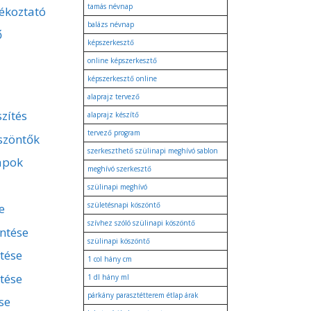
tamás névnap
ékoztató
balázs névnap
ő
képszerkesztő
online képszerkesztő
képszerkesztő online
alaprajz tervező
zítés
alaprajz készítő
tervező program
szöntők
szerkeszthető szülinapi meghívó sablon
apok
meghívó szerkesztő
szülinapi meghívó
születésnapi köszöntő
e
szívhez szóló szülinapi köszöntő
entése
szülinapi köszöntő
ntése
1 col hány cm
tése
1 dl hány ml
párkány parasztétterem étlap árak
se