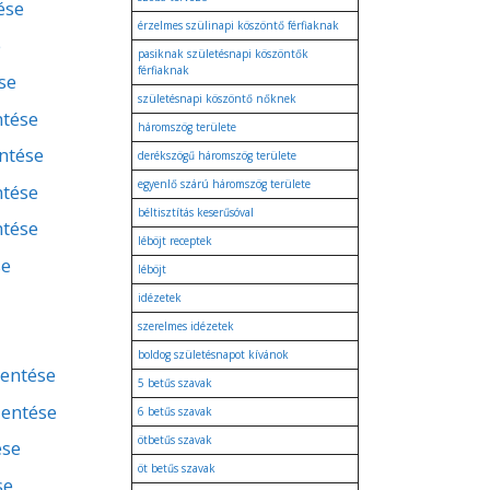
ése
érzelmes szülinapi köszöntő férfiaknak
e
pasiknak születésnapi köszöntők
férfiaknak
se
születésnapi köszöntő nőknek
ntése
háromszög területe
entése
derékszögű háromszög területe
egyenlő szárú háromszög területe
ntése
béltisztítás keserűsóval
ntése
léböjt receptek
se
léböjt
idézetek
szerelmes idézetek
boldog születésnapot kívánok
lentése
5 betűs szavak
lentése
6 betűs szavak
ötbetűs szavak
ése
öt betűs szavak
se