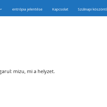
entrópia jelentése
Kapcsolat
Szülinapi köszönt
arul: mizu, mi a helyzet.