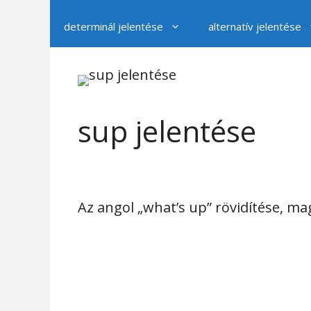
determinál jelentése
alternatív jelentése
sup jelentése
Az angol „what’s up” rövidítése, mag