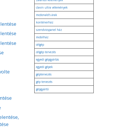
zalando vélemények
clavin ultra vélemények
mcdonald's árak
konténerház
lentése
szendvicspanel ház
lentése
mobilház
lentése
célgép
se
célgép tervezés
egyedi gépgyártás
egyedi gépek
volte
géptervezés
gép tervezés
gépgyártó
entése
e
elentése,
tése