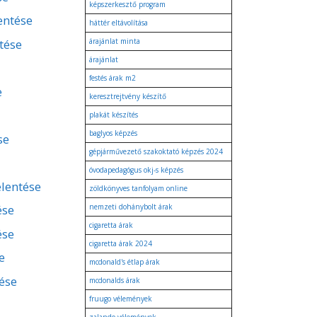
képszerkesztő program
lentése
háttér eltávolítása
tése
árajánlat minta
árajánlat
festés árak m2
e
keresztrejtvény készítő
plakát készítés
baglyos képzés
se
gépjárművezető szakoktató képzés 2024
óvodapedagógus okj-s képzés
elentése
zöldkönyves tanfolyam online
ése
nemzeti dohánybolt árak
cigaretta árak
ése
cigaretta árak 2024
e
mcdonald's étlap árak
tése
mcdonalds árak
fruugo vélemények