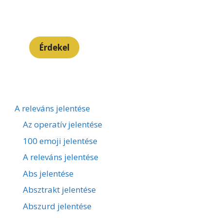
Érdekel
A releváns jelentése
Az operatív jelentése
100 emoji jelentése
A releváns jelentése
Abs jelentése
Absztrakt jelentése
Abszurd jelentése