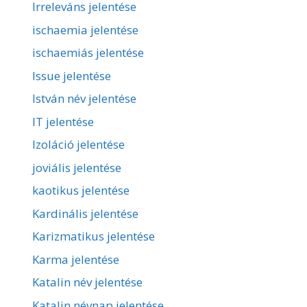
Irreleváns jelentése
ischaemia jelentése
ischaemiás jelentése
Issue jelentése
István név jelentése
IT jelentése
Izoláció jelentése
joviális jelentése
kaotikus jelentése
Kardinális jelentése
Karizmatikus jelentése
Karma jelentése
Katalin név jelentése
Katalin névnap jelentése