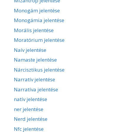
Mizantróp jelentése
Monogám jelentése
Monogámia jelentése
Morális jelentése
Moratórium jelentése
Naív jelentése
Namaste jelentése
Nárcisztikus jelentése
Narratív jelentése
Narratíva jelentése
natív jelentése
ner jelentése
Nerd jelentése
Nfc jelentése