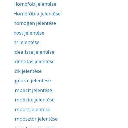
Homofób jelentése
Homofóbia jelentése
homogén jelentése
host jelentése
hr jelentése
idealista jelentése
Identitás jelentése
idk jelentése
Ignorál jelentése
implicit jelentése
Implicite jelentése
Import jelentése
Imposztor jelentése