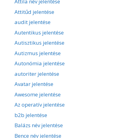
Attila név jelentése
Attitűd jelentése
audit jelentése
Autentikus jelentése
Autisztikus jelentése
Autizmus jelentése
Autonómia jelentése
autoriter jelentése
Avatar jelentése
Awesome jelentése
Az operatív jelentése
b2b jelentése
Balázs név jelentése
Bence név jelentése