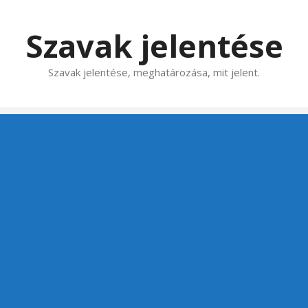
Kilépés
a
Szavak jelentése
tartalomba
Szavak jelentése, meghatározása, mit jelent.