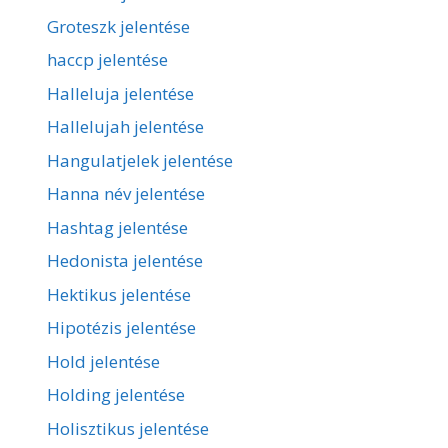
Groteszk jelentése
haccp jelentése
Halleluja jelentése
Hallelujah jelentése
Hangulatjelek jelentése
Hanna név jelentése
Hashtag jelentése
Hedonista jelentése
Hektikus jelentése
Hipotézis jelentése
Hold jelentése
Holding jelentése
Holisztikus jelentése