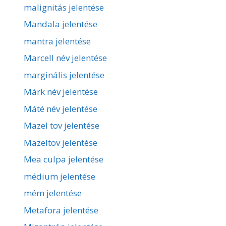
malignitás jelentése
Mandala jelentése
mantra jelentése
Marcell név jelentése
marginális jelentése
Márk név jelentése
Máté név jelentése
Mazel tov jelentése
Mazeltov jelentése
Mea culpa jelentése
médium jelentése
mém jelentése
Metafora jelentése