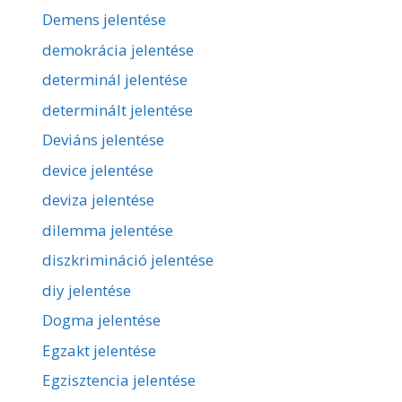
Demens jelentése
demokrácia jelentése
determinál jelentése
determinált jelentése
Deviáns jelentése
device jelentése
deviza jelentése
dilemma jelentése
diszkrimináció jelentése
diy jelentése
Dogma jelentése
Egzakt jelentése
Egzisztencia jelentése