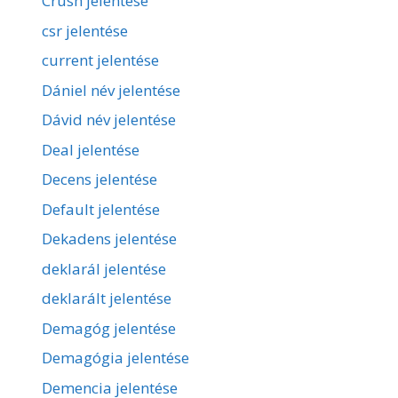
Crush jelentése
csr jelentése
current jelentése
Dániel név jelentése
Dávid név jelentése
Deal jelentése
Decens jelentése
Default jelentése
Dekadens jelentése
deklarál jelentése
deklarált jelentése
Demagóg jelentése
Demagógia jelentése
Demencia jelentése