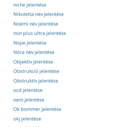
niche jelentése
Nikoletta név jelentése
Noémi név jelentése
non plus ultra jelentése
Nope jelentése
Nóra név jelentése
Objektív jelentése
Obstrukció jelentése
Obstruktív jelentése
ocd jelentése
oem jelentése
Ok bommer jelentése
okj jelentése