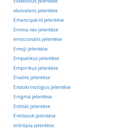
Eklektikus jelentése
ekvivalens jelentése
Emancipáció jelentése
Emma név jelentése
emocionális jelentése
Emoji jelentése
Empatikus jelentése
Empirikus jelentése
Enable jelentése
Endokrinológus jelentése
Enigma jelentése
Entitás jelentése
Entitások jelentése
entrópia jelentése