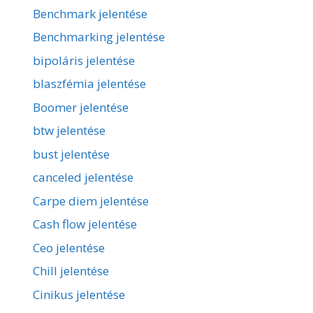
Benchmark jelentése
Benchmarking jelentése
bipoláris jelentése
blaszfémia jelentése
Boomer jelentése
btw jelentése
bust jelentése
canceled jelentése
Carpe diem jelentése
Cash flow jelentése
Ceo jelentése
Chill jelentése
Cinikus jelentése