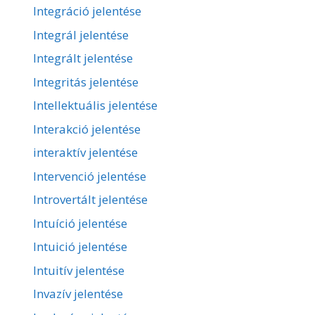
Integráció jelentése
Integrál jelentése
Integrált jelentése
Integritás jelentése
Intellektuális jelentése
Interakció jelentése
interaktív jelentése
Intervenció jelentése
Introvertált jelentése
Intuíció jelentése
Intuició jelentése
Intuitív jelentése
Invazív jelentése