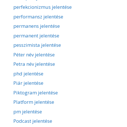
perfekcionizmus jelentése
performansz jelentése
permanens jelentése
permanent jelentése
pesszimista jelentése
Péter név jelentése
Petra név jelentése
phd jelentése
Piár jelentése
Piktogram jelentése
Platform jelentése
pm jelentése
Podcast jelentése