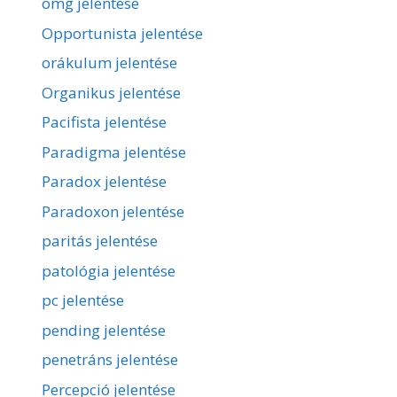
omg jelentése
Opportunista jelentése
orákulum jelentése
Organikus jelentése
Pacifista jelentése
Paradigma jelentése
Paradox jelentése
Paradoxon jelentése
paritás jelentése
patológia jelentése
pc jelentése
pending jelentése
penetráns jelentése
Percepció jelentése