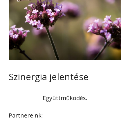
Szinergia jelentése
Együttműködés.
Partnereink: