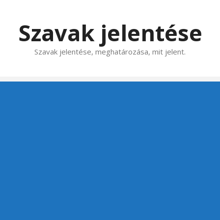
Kilépés
a
Szavak jelentése
tartalomba
Szavak jelentése, meghatározása, mit jelent.