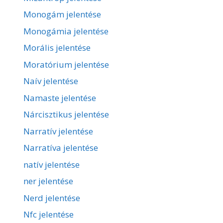
Monogám jelentése
Monogámia jelentése
Morális jelentése
Moratórium jelentése
Naív jelentése
Namaste jelentése
Nárcisztikus jelentése
Narratív jelentése
Narratíva jelentése
natív jelentése
ner jelentése
Nerd jelentése
Nfc jelentése