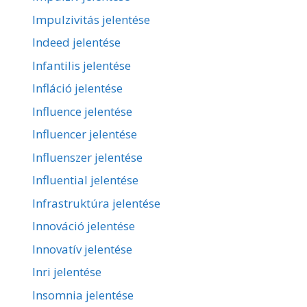
Impulzivitás jelentése
Indeed jelentése
Infantilis jelentése
Infláció jelentése
Influence jelentése
Influencer jelentése
Influenszer jelentése
Influential jelentése
Infrastruktúra jelentése
Innováció jelentése
Innovatív jelentése
Inri jelentése
Insomnia jelentése