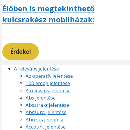
Élőben is megtekinthető
kulcsrakész mobilházak:
Érdekel
A releváns jelentése
Az operatív jelentése
100 emoji jelentése
A releváns jelentése
Abs jelentése
Absztrakt jelentése
Abszurd jelentése
Abúzus jelentése
Account jelentése