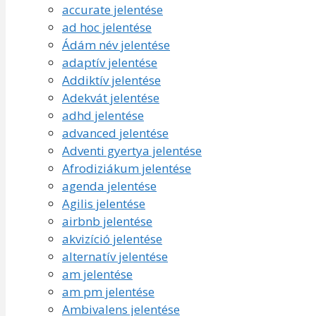
accurate jelentése
ad hoc jelentése
Ádám név jelentése
adaptív jelentése
Addiktív jelentése
Adekvát jelentése
adhd jelentése
advanced jelentése
Adventi gyertya jelentése
Afrodiziákum jelentése
agenda jelentése
Agilis jelentése
airbnb jelentése
akvizíció jelentése
alternatív jelentése
am jelentése
am pm jelentése
Ambivalens jelentése