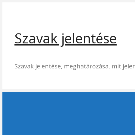
Kilépés
a
tartalomba
Szavak jelentése
Szavak jelentése, meghatározása, mit jelen