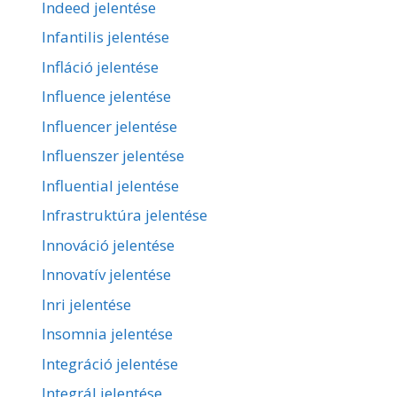
Indeed jelentése
Infantilis jelentése
Infláció jelentése
Influence jelentése
Influencer jelentése
Influenszer jelentése
Influential jelentése
Infrastruktúra jelentése
Innováció jelentése
Innovatív jelentése
Inri jelentése
Insomnia jelentése
Integráció jelentése
Integrál jelentése