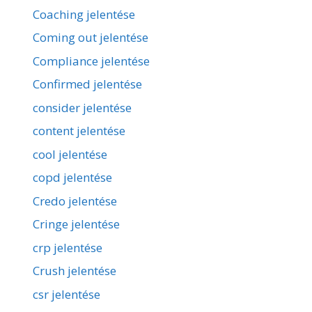
Coaching jelentése
Coming out jelentése
Compliance jelentése
Confirmed jelentése
consider jelentése
content jelentése
cool jelentése
copd jelentése
Credo jelentése
Cringe jelentése
crp jelentése
Crush jelentése
csr jelentése