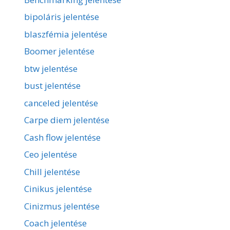
bipoláris jelentése
blaszfémia jelentése
Boomer jelentése
btw jelentése
bust jelentése
canceled jelentése
Carpe diem jelentése
Cash flow jelentése
Ceo jelentése
Chill jelentése
Cinikus jelentése
Cinizmus jelentése
Coach jelentése