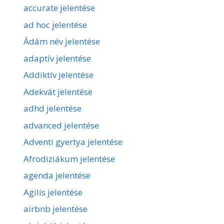
accurate jelentése
ad hoc jelentése
Ádám név jelentése
adaptív jelentése
Addiktív jelentése
Adekvát jelentése
adhd jelentése
advanced jelentése
Adventi gyertya jelentése
Afrodiziákum jelentése
agenda jelentése
Agilis jelentése
airbnb jelentése