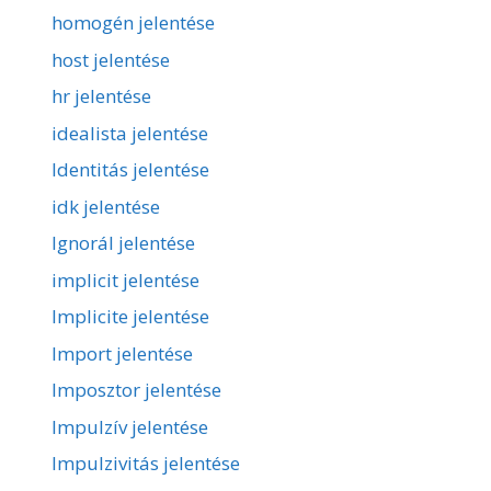
homogén jelentése
host jelentése
hr jelentése
idealista jelentése
Identitás jelentése
idk jelentése
Ignorál jelentése
implicit jelentése
Implicite jelentése
Import jelentése
Imposztor jelentése
Impulzív jelentése
Impulzivitás jelentése