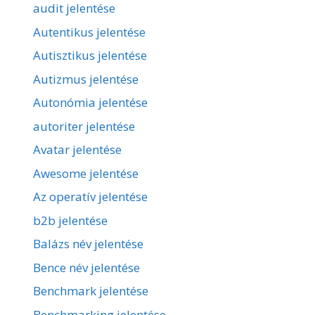
audit jelentése
Autentikus jelentése
Autisztikus jelentése
Autizmus jelentése
Autonómia jelentése
autoriter jelentése
Avatar jelentése
Awesome jelentése
Az operatív jelentése
b2b jelentése
Balázs név jelentése
Bence név jelentése
Benchmark jelentése
Benchmarking jelentése