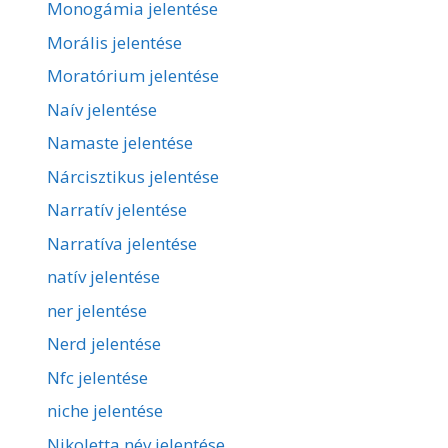
Monogámia jelentése
Morális jelentése
Moratórium jelentése
Naív jelentése
Namaste jelentése
Nárcisztikus jelentése
Narratív jelentése
Narratíva jelentése
natív jelentése
ner jelentése
Nerd jelentése
Nfc jelentése
niche jelentése
Nikoletta név jelentése