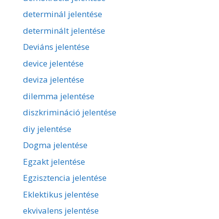
determinál jelentése
determinált jelentése
Deviáns jelentése
device jelentése
deviza jelentése
dilemma jelentése
diszkrimináció jelentése
diy jelentése
Dogma jelentése
Egzakt jelentése
Egzisztencia jelentése
Eklektikus jelentése
ekvivalens jelentése