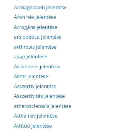
Armageddon jelentése
Áron név jelentése
Arrogáns jelentése
ars poetica jelentése
arthrosis jelentése
asap jelentése
Ascendens jelentése
Asmr jelentése
Asszertív jelentése
Asszertivitás jelentése
atherosclerosis jelentése
Attila név jelentése
Attitűd jelentése