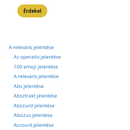
Érdekel
A releváns jelentése
Az operatív jelentése
100 emoji jelentése
A releváns jelentése
Abs jelentése
Absztrakt jelentése
Abszurd jelentése
Abúzus jelentése
Account jelentése