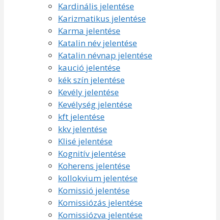
Kardinális jelentése
Karizmatikus jelentése
Karma jelentése
Katalin név jelentése
Katalin névnap jelentése
kaució jelentése
kék szín jelentése
Kevély jelentése
Kevélység jelentése
kft jelentése
kkv jelentése
Klisé jelentése
Kognitív jelentése
Koherens jelentése
kollokvium jelentése
Komissió jelentése
Komissiózás jelentése
Komissiózva jelentése