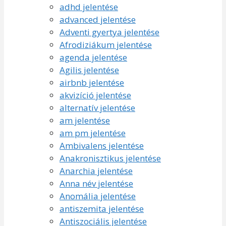
adhd jelentése
advanced jelentése
Adventi gyertya jelentése
Afrodiziákum jelentése
agenda jelentése
Agilis jelentése
airbnb jelentése
akvizíció jelentése
alternatív jelentése
am jelentése
am pm jelentése
Ambivalens jelentése
Anakronisztikus jelentése
Anarchia jelentése
Anna név jelentése
Anomália jelentése
antiszemita jelentése
Antiszociális jelentése