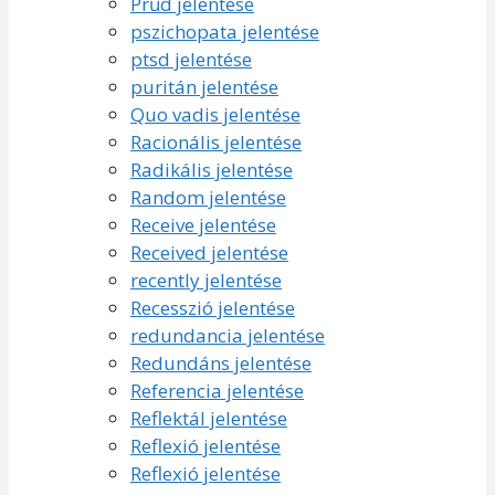
Prűd jelentése
pszichopata jelentése
ptsd jelentése
puritán jelentése
Quo vadis jelentése
Racionális jelentése
Radikális jelentése
Random jelentése
Receive jelentése
Received jelentése
recently jelentése
Recesszió jelentése
redundancia jelentése
Redundáns jelentése
Referencia jelentése
Reflektál jelentése
Reflexió jelentése
Reflexió jelentése