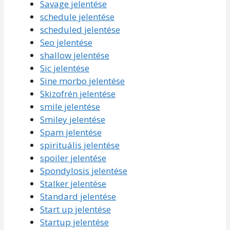
Savage jelentése
schedule jelentése
scheduled jelentése
Seo jelentése
shallow jelentése
Sic jelentése
Sine morbo jelentése
Skizofrén jelentése
smile jelentése
Smiley jelentése
Spam jelentése
spirituális jelentése
spoiler jelentése
Spondylosis jelentése
Stalker jelentése
Standard jelentése
Start up jelentése
Startup jelentése