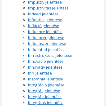
Impulzív jelentése
Impulzivitás jelentése
Indeed jelentése
Infantilis jelentése
Infláció jelentése
Influence jelentése
Influencer jelentése
Influenszer jelentése
Influential jelentése
Infrastruktúra jelentése
Innováció jelentése
Innovatív jelentése
Inri jelentése
Insomnia jelentése
Integráció jelentése
Integrál jelentése
Integrált jelentése
Integritás jelentése