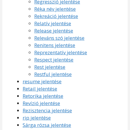
Regresszió jelentése
Réka név jelentése
Rekreáció jelentése
Relatív jelentése
Release jelentése
Releváns szó jelentése
Renitens jelentése
Reprezentatív jelentése
Respect jelentése
Rest jelentése
Restful jelentése
resume jelentése
Retail jelentése
Retorika jelentése
Revízió jelentése
Rezisztencia jelentése
rip jelentése
Sárga rózsa jelentése