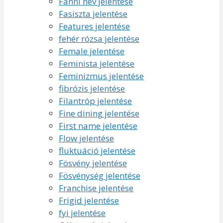
Fanni név jelentése
Fasiszta jelentése
Features jelentése
fehér rózsa jelentése
Female jelentése
Feminista jelentése
Feminizmus jelentése
fibrózis jelentése
Filantróp jelentése
Fine dining jelentése
First name jelentése
Flow jelentése
fluktuáció jelentése
Fösvény jelentése
Fösvénység jelentése
Franchise jelentése
Frigid jelentése
fyi jelentése