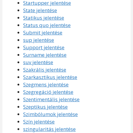
Startupper jelentése
State jelentése
Statikus jelentése
Status quo jelentése
Submit jelentése
sup jelentése
Support jelentése
Surname jelentése
suv jelentése
Szakrális jelentése
Szarkasztikus jelentése
Szegmens jelentése
Szegregáció jelentése
Szentimentális jelentése
Szeptikus jelentése
Szimbólumok jelentése
Szín jelentése
szingularitás jelentése