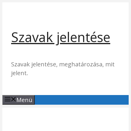
Kilépés
a
tartalomba
Szavak jelentése
Szavak jelentése, meghatározása, mit
jelent.
Menü