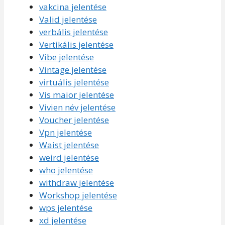
vakcina jelentése
Valid jelentése
verbális jelentése
Vertikális jelentése
Vibe jelentése
Vintage jelentése
virtuális jelentése
Vis maior jelentése
Vivien név jelentése
Voucher jelentése
Vpn jelentése
Waist jelentése
weird jelentése
who jelentése
withdraw jelentése
Workshop jelentése
wps jelentése
xd jelentése