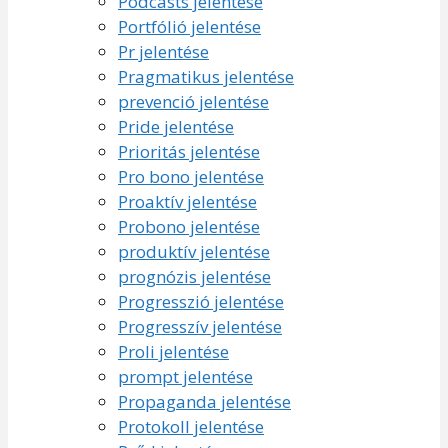
Podcasts jelentése
Portfólió jelentése
Pr jelentése
Pragmatikus jelentése
prevenció jelentése
Pride jelentése
Prioritás jelentése
Pro bono jelentése
Proaktív jelentése
Probono jelentése
produktív jelentése
prognózis jelentése
Progresszió jelentése
Progresszív jelentése
Proli jelentése
prompt jelentése
Propaganda jelentése
Protokoll jelentése