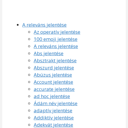
A releváns jelentése
Az operatív jelentése
100 emoji jelentése
A releváns jelentése
Abs jelentése
Absztrakt jelentése
Abszurd jelentése
Abúzus jelentése
Account jelentése
accurate jelentése
ad hoc jelentése
Ádám név jelentése
adaptív jelentése
Addiktív jelentése
Adekvát jelentése