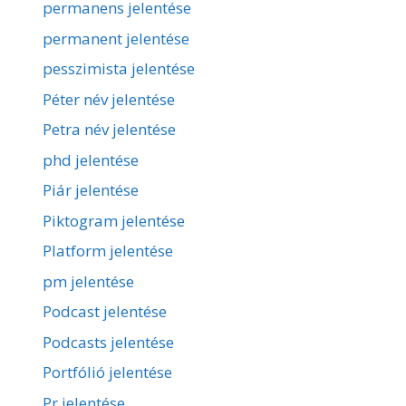
permanens jelentése
permanent jelentése
pesszimista jelentése
Péter név jelentése
Petra név jelentése
phd jelentése
Piár jelentése
Piktogram jelentése
Platform jelentése
pm jelentése
Podcast jelentése
Podcasts jelentése
Portfólió jelentése
Pr jelentése