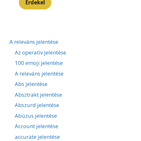
Érdekel
A releváns jelentése
Az operatív jelentése
100 emoji jelentése
A releváns jelentése
Abs jelentése
Absztrakt jelentése
Abszurd jelentése
Abúzus jelentése
Account jelentése
accurate jelentése