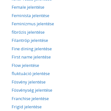
Female jelentése
Feminista jelentése
Feminizmus jelentése
fibrózis jelentése
Filantróp jelentése
Fine dining jelentése
First name jelentése
Flow jelentése
fluktuáció jelentése
Fösvény jelentése
Fösvénység jelentése
Franchise jelentése
Frigid jelentése