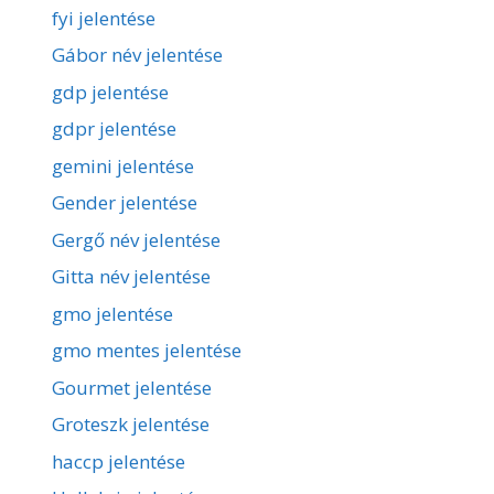
fyi jelentése
Gábor név jelentése
gdp jelentése
gdpr jelentése
gemini jelentése
Gender jelentése
Gergő név jelentése
Gitta név jelentése
gmo jelentése
gmo mentes jelentése
Gourmet jelentése
Groteszk jelentése
haccp jelentése