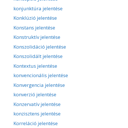
konjunktúra jelentése
Konklúzió jelentése
Konstans jelentése
Konstruktív jelentése
Konszolidáció jelentése
Konszolidált jelentése
Kontextus jelentése
konvencionális jelentése
Konvergencia jelentése
konverzió jelentése
Konzervatív jelentése
konzisztens jelentése
Korreláció jelentése