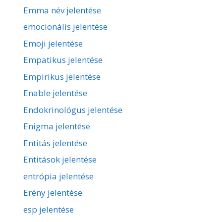
Emma név jelentése
emocionális jelentése
Emoji jelentése
Empatikus jelentése
Empirikus jelentése
Enable jelentése
Endokrinológus jelentése
Enigma jelentése
Entitás jelentése
Entitások jelentése
entrópia jelentése
Erény jelentése
esp jelentése