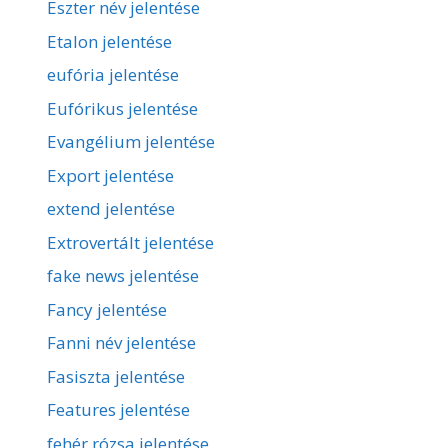
Eszter név jelentése
Etalon jelentése
eufória jelentése
Eufórikus jelentése
Evangélium jelentése
Export jelentése
extend jelentése
Extrovertált jelentése
fake news jelentése
Fancy jelentése
Fanni név jelentése
Fasiszta jelentése
Features jelentése
fehér rózsa jelentése