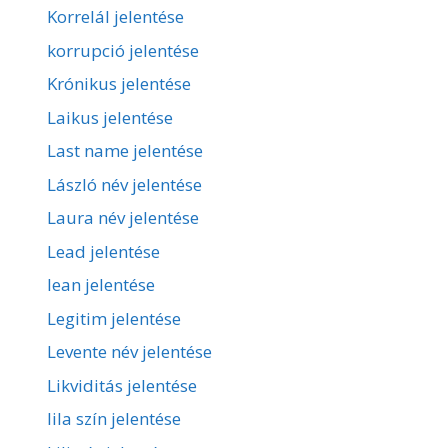
Korrelál jelentése
korrupció jelentése
Krónikus jelentése
Laikus jelentése
Last name jelentése
László név jelentése
Laura név jelentése
Lead jelentése
lean jelentése
Legitim jelentése
Levente név jelentése
Likviditás jelentése
lila szín jelentése