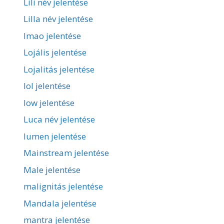
Lili név jelentése
Lilla név jelentése
lmao jelentése
Lojális jelentése
Lojalitás jelentése
lol jelentése
low jelentése
Luca név jelentése
lumen jelentése
Mainstream jelentése
Male jelentése
malignitás jelentése
Mandala jelentése
mantra jelentése