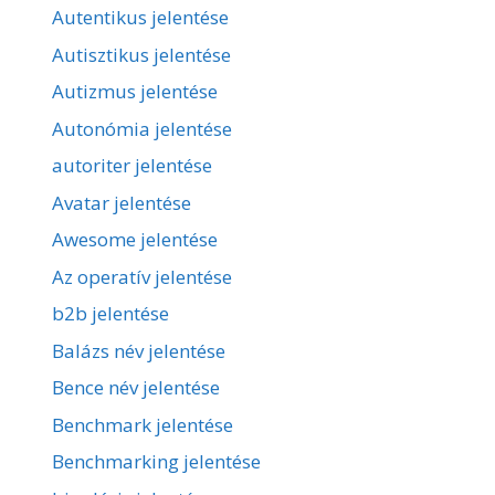
Autentikus jelentése
Autisztikus jelentése
Autizmus jelentése
Autonómia jelentése
autoriter jelentése
Avatar jelentése
Awesome jelentése
Az operatív jelentése
b2b jelentése
Balázs név jelentése
Bence név jelentése
Benchmark jelentése
Benchmarking jelentése