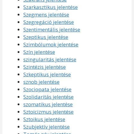
Szarkasztikus jelentése
Szegmens jelentése
Szegregáció jelentése
Szentimentális jelentése
Szeptikus jelentése
Szimbólumok jelentése
Szín jelentése
szingularitás jelentése
Szintézis jelentése
Szkeptikus jelentése
sznob jelentése
Szociopata jelentése
Szolidaritás jelentése
szomatikus jelentése
Sztoicizmus jelentése
Sztoikus jelentése
Szubjektív jelentése