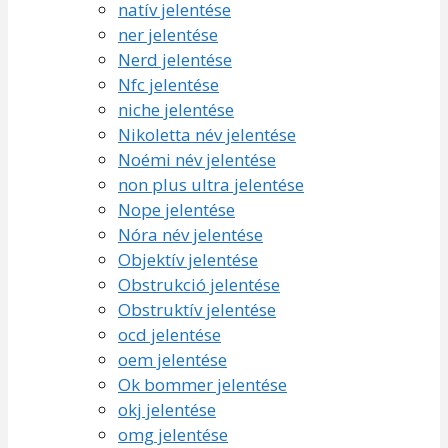
natív jelentése
ner jelentése
Nerd jelentése
Nfc jelentése
niche jelentése
Nikoletta név jelentése
Noémi név jelentése
non plus ultra jelentése
Nope jelentése
Nóra név jelentése
Objektív jelentése
Obstrukció jelentése
Obstruktív jelentése
ocd jelentése
oem jelentése
Ok bommer jelentése
okj jelentése
omg jelentése