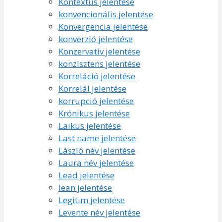
Kontextus jelentése
konvencionális jelentése
Konvergencia jelentése
konverzió jelentése
Konzervatív jelentése
konzisztens jelentése
Korreláció jelentése
Korrelál jelentése
korrupció jelentése
Krónikus jelentése
Laikus jelentése
Last name jelentése
László név jelentése
Laura név jelentése
Lead jelentése
lean jelentése
Legitim jelentése
Levente név jelentése