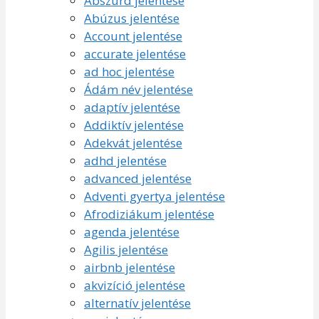
Abszurd jelentése
Abúzus jelentése
Account jelentése
accurate jelentése
ad hoc jelentése
Ádám név jelentése
adaptív jelentése
Addiktív jelentése
Adekvát jelentése
adhd jelentése
advanced jelentése
Adventi gyertya jelentése
Afrodiziákum jelentése
agenda jelentése
Agilis jelentése
airbnb jelentése
akvizíció jelentése
alternatív jelentése