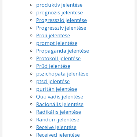
produktív jelentése
prognózis jelentése
Progresszió jelentése
Progresszív jelentése
Proli jelentése
prompt jelentése
Propaganda jelentése
Protokoll jelentése
Prűd jelentése
pszichopata jelentése
ptsd jelentése
puritán jelentése
Quo vadis jelentése
Racionális jelentése
Radikális jelentése
Random jelentése
Receive jelentése
Received jelentése