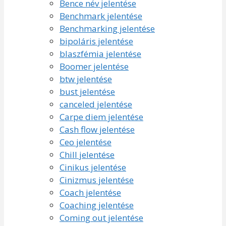
Bence név jelentése
Benchmark jelentése
Benchmarking jelentése
bipoláris jelentése
blaszfémia jelentése
Boomer jelentése
btw jelentése
bust jelentése
canceled jelentése
Carpe diem jelentése
Cash flow jelentése
Ceo jelentése
Chill jelentése
Cinikus jelentése
Cinizmus jelentése
Coach jelentése
Coaching jelentése
Coming out jelentése