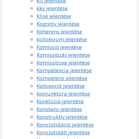
kft jelentése
kkv jelentése
Klisé jelentése
Kognitív jelentése
Koherens jelentése
kollokvium jelentése
Komissió jelentése
Komissiózás jelentése
Komissiózva jelentése
Kompetencia jelentése
Kompetens jelentése
Koncepció jelentése
konjunktúra jelentése
Konklúzió jelentése
Konstans jelentése
Konstruktív jelentése
Konszolidáció jelentése
Konszolidált jelentése