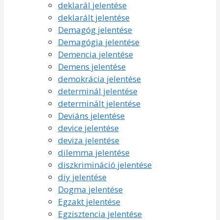
deklarál jelentése
deklarált jelentése
Demagóg jelentése
Demagógia jelentése
Demencia jelentése
Demens jelentése
demokrácia jelentése
determinál jelentése
determinált jelentése
Deviáns jelentése
device jelentése
deviza jelentése
dilemma jelentése
diszkrimináció jelentése
diy jelentése
Dogma jelentése
Egzakt jelentése
Egzisztencia jelentése