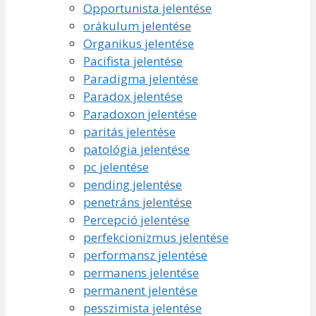
Opportunista jelentése
orákulum jelentése
Organikus jelentése
Pacifista jelentése
Paradigma jelentése
Paradox jelentése
Paradoxon jelentése
paritás jelentése
patológia jelentése
pc jelentése
pending jelentése
penetráns jelentése
Percepció jelentése
perfekcionizmus jelentése
performansz jelentése
permanens jelentése
permanent jelentése
pesszimista jelentése