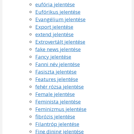
eufória jelentése
Eufórikus jelentése
Evangélium jelentése
Export jelentése
extend jelentése
Extrovertált jelentése
fake news jelentése
Fancy jelentése
Fanni név jelentése
Fasiszta jelentése
Features jelentése
fehér rózsa jelentése
Female jelentése
Feminista jelentése
Feminizmus jelentése
fibrózis jelentése
Filantróp jelentése
Fine dining jelentése