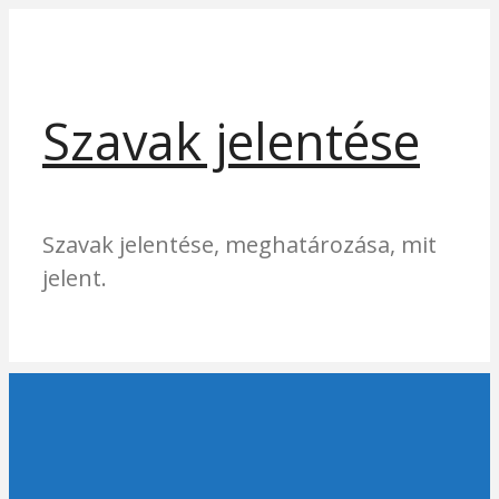
Kilépés
a
tartalomba
Szavak jelentése
Szavak jelentése, meghatározása, mit
jelent.