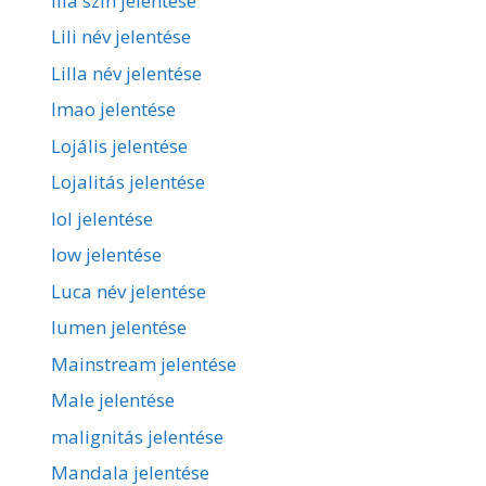
lila szín jelentése
Lili név jelentése
Lilla név jelentése
lmao jelentése
Lojális jelentése
Lojalitás jelentése
lol jelentése
low jelentése
Luca név jelentése
lumen jelentése
Mainstream jelentése
Male jelentése
malignitás jelentése
Mandala jelentése