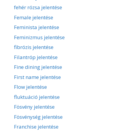
fehér rózsa jelentése
Female jelentése
Feminista jelentése
Feminizmus jelentése
fibrózis jelentése
Filantróp jelentése
Fine dining jelentése
First name jelentése
Flow jelentése
fluktuáció jelentése
Fösvény jelentése
Fösvénység jelentése
Franchise jelentése