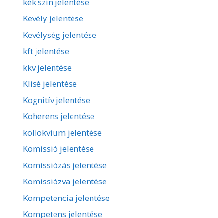
kék szín jelentése
Kevély jelentése
Kevélység jelentése
kft jelentése
kkv jelentése
Klisé jelentése
Kognitív jelentése
Koherens jelentése
kollokvium jelentése
Komissió jelentése
Komissiózás jelentése
Komissiózva jelentése
Kompetencia jelentése
Kompetens jelentése