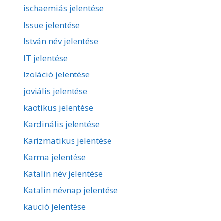
ischaemiás jelentése
Issue jelentése
István név jelentése
IT jelentése
Izoláció jelentése
joviális jelentése
kaotikus jelentése
Kardinális jelentése
Karizmatikus jelentése
Karma jelentése
Katalin név jelentése
Katalin névnap jelentése
kaució jelentése