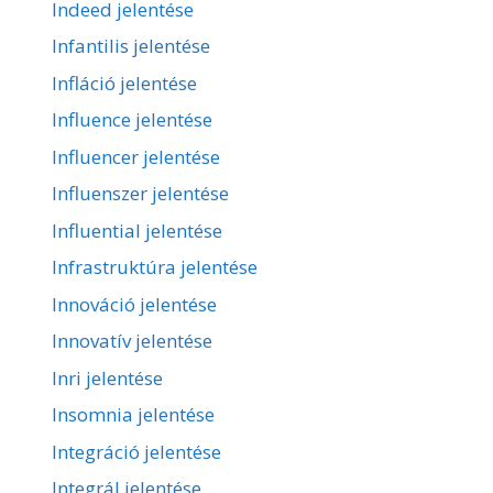
Indeed jelentése
Infantilis jelentése
Infláció jelentése
Influence jelentése
Influencer jelentése
Influenszer jelentése
Influential jelentése
Infrastruktúra jelentése
Innováció jelentése
Innovatív jelentése
Inri jelentése
Insomnia jelentése
Integráció jelentése
Integrál jelentése