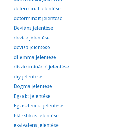
determinál jelentése
determinált jelentése
Deviáns jelentése
device jelentése
deviza jelentése
dilemma jelentése
diszkrimináció jelentése
diy jelentése
Dogma jelentése
Egzakt jelentése
Egzisztencia jelentése
Eklektikus jelentése
ekvivalens jelentése