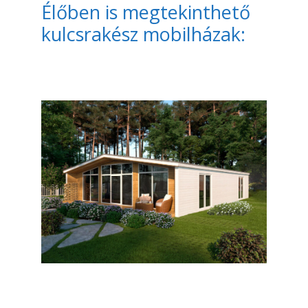
Élőben is megtekinthető
kulcsrakész mobilházak: