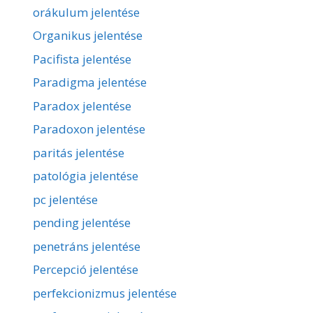
orákulum jelentése
Organikus jelentése
Pacifista jelentése
Paradigma jelentése
Paradox jelentése
Paradoxon jelentése
paritás jelentése
patológia jelentése
pc jelentése
pending jelentése
penetráns jelentése
Percepció jelentése
perfekcionizmus jelentése