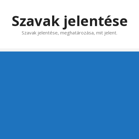
Kilépés
a
Szavak jelentése
tartalomba
Szavak jelentése, meghatározása, mit jelent.