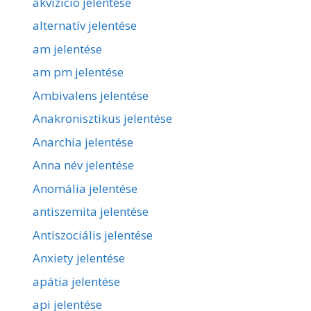
akvizíció jelentése
alternatív jelentése
am jelentése
am pm jelentése
Ambivalens jelentése
Anakronisztikus jelentése
Anarchia jelentése
Anna név jelentése
Anomália jelentése
antiszemita jelentése
Antiszociális jelentése
Anxiety jelentése
apátia jelentése
api jelentése