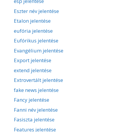
esp jelentése
Eszter név jelentése
Etalon jelentése
eufória jelentése
Eufórikus jelentése
Evangélium jelentése
Export jelentése
extend jelentése
Extrovertált jelentése
fake news jelentése
Fancy jelentése
Fanni név jelentése
Fasiszta jelentése
Features jelentése