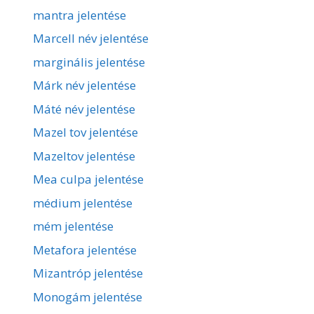
mantra jelentése
Marcell név jelentése
marginális jelentése
Márk név jelentése
Máté név jelentése
Mazel tov jelentése
Mazeltov jelentése
Mea culpa jelentése
médium jelentése
mém jelentése
Metafora jelentése
Mizantróp jelentése
Monogám jelentése