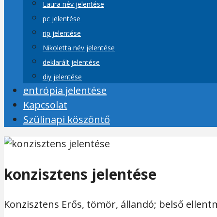
Laura név jelentése
pc jelentése
rip jelentése
Nikoletta név jelentése
deklarált jelentése
diy jelentése
entrópia jelentése
Kapcsolat
Szülinapi köszöntő
konzisztens jelentése
Konzisztens Erős, tömör, állandó; belső ellen