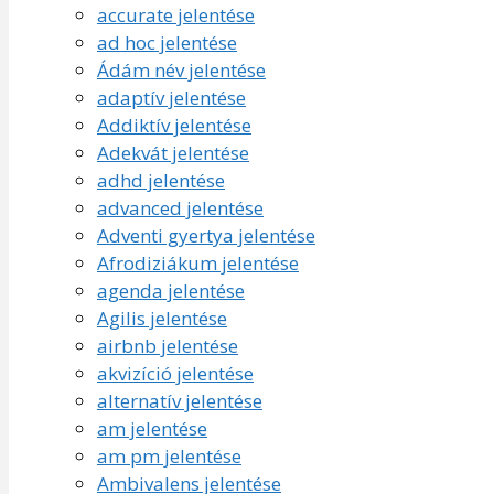
accurate jelentése
ad hoc jelentése
Ádám név jelentése
adaptív jelentése
Addiktív jelentése
Adekvát jelentése
adhd jelentése
advanced jelentése
Adventi gyertya jelentése
Afrodiziákum jelentése
agenda jelentése
Agilis jelentése
airbnb jelentése
akvizíció jelentése
alternatív jelentése
am jelentése
am pm jelentése
Ambivalens jelentése