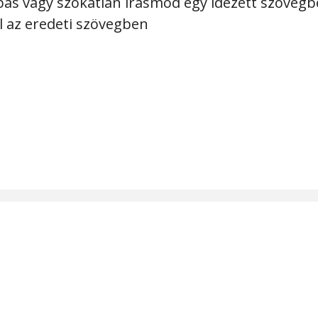
hibás vagy szokatlan írásmód egy idézett szöveg
l az eredeti szövegben