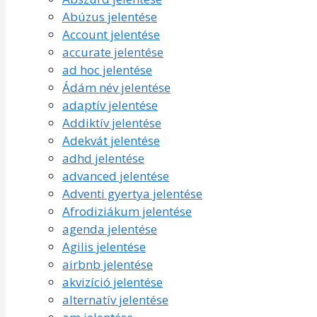
Abúzus jelentése
Account jelentése
accurate jelentése
ad hoc jelentése
Ádám név jelentése
adaptív jelentése
Addiktív jelentése
Adekvát jelentése
adhd jelentése
advanced jelentése
Adventi gyertya jelentése
Afrodiziákum jelentése
agenda jelentése
Agilis jelentése
airbnb jelentése
akvizíció jelentése
alternatív jelentése