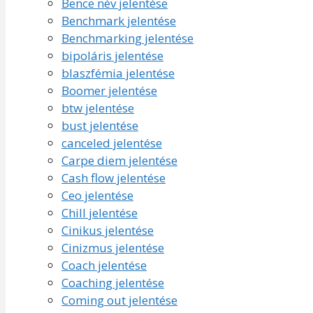
Bence név jelentése
Benchmark jelentése
Benchmarking jelentése
bipoláris jelentése
blaszfémia jelentése
Boomer jelentése
btw jelentése
bust jelentése
canceled jelentése
Carpe diem jelentése
Cash flow jelentése
Ceo jelentése
Chill jelentése
Cinikus jelentése
Cinizmus jelentése
Coach jelentése
Coaching jelentése
Coming out jelentése