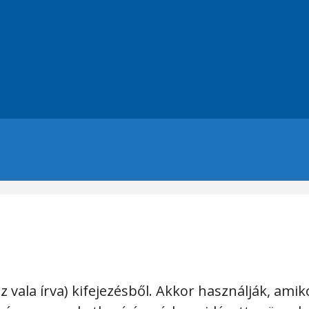
 (ez vala írva) kifejezésből. Akkor használják, amik