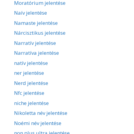
Moratórium jelentése
Naív jelentése
Namaste jelentése
Nárcisztikus jelentése
Narratív jelentése
Narratíva jelentése
natív jelentése
ner jelentése
Nerd jelentése
Nfc jelentése
niche jelentése
Nikoletta név jelentése
Noémi név jelentése
non plus ultra jelentése