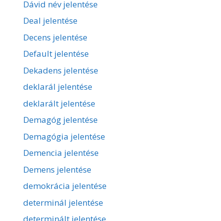
Dávid név jelentése
Deal jelentése
Decens jelentése
Default jelentése
Dekadens jelentése
deklarál jelentése
deklarált jelentése
Demagóg jelentése
Demagógia jelentése
Demencia jelentése
Demens jelentése
demokrácia jelentése
determinál jelentése
determinált jelentése