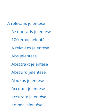
A releváns jelentése
Az operatív jelentése
100 emoji jelentése
A releváns jelentése
Abs jelentése
Absztrakt jelentése
Abszurd jelentése
Abúzus jelentése
Account jelentése
accurate jelentése
ad hoc jelentése