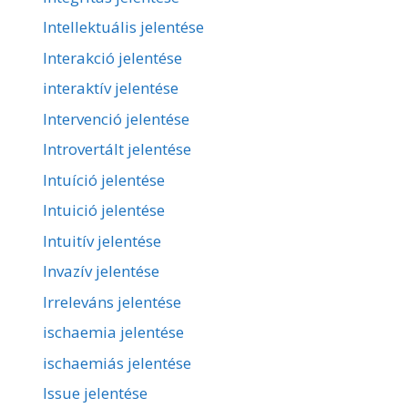
Intellektuális jelentése
Interakció jelentése
interaktív jelentése
Intervenció jelentése
Introvertált jelentése
Intuíció jelentése
Intuició jelentése
Intuitív jelentése
Invazív jelentése
Irreleváns jelentése
ischaemia jelentése
ischaemiás jelentése
Issue jelentése