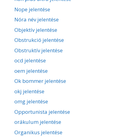
Nope jelentése
Nóra név jelentése
Objektív jelentése
Obstrukció jelentése
Obstruktív jelentése
ocd jelentése
oem jelentése
Ok bommer jelentése
okj jelentése
omg jelentése
Opportunista jelentése
orákulum jelentése
Organikus jelentése