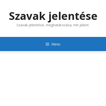
Kilépés
a
Szavak jelentése
tartalomba
Szavak jelentése, meghatározása, mit jelent.
Menü