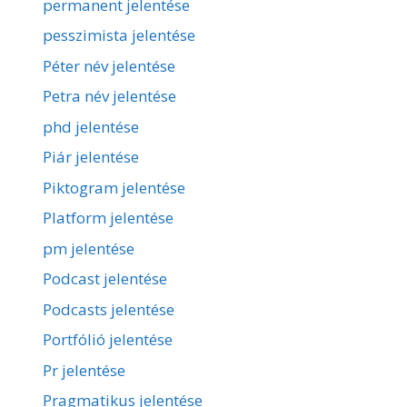
permanent jelentése
pesszimista jelentése
Péter név jelentése
Petra név jelentése
phd jelentése
Piár jelentése
Piktogram jelentése
Platform jelentése
pm jelentése
Podcast jelentése
Podcasts jelentése
Portfólió jelentése
Pr jelentése
Pragmatikus jelentése