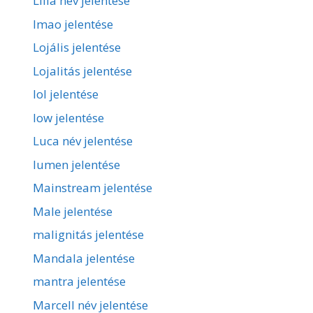
Lilla név jelentése
lmao jelentése
Lojális jelentése
Lojalitás jelentése
lol jelentése
low jelentése
Luca név jelentése
lumen jelentése
Mainstream jelentése
Male jelentése
malignitás jelentése
Mandala jelentése
mantra jelentése
Marcell név jelentése