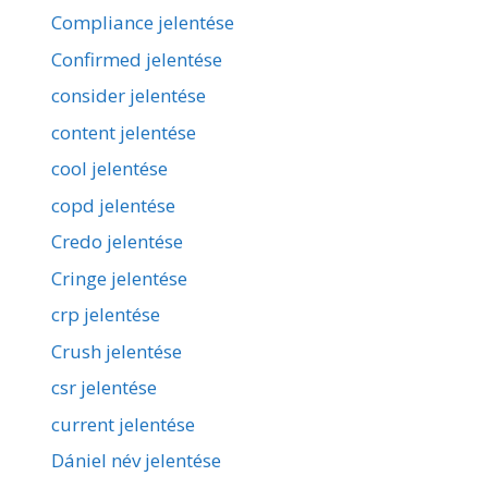
Compliance jelentése
Confirmed jelentése
consider jelentése
content jelentése
cool jelentése
copd jelentése
Credo jelentése
Cringe jelentése
crp jelentése
Crush jelentése
csr jelentése
current jelentése
Dániel név jelentése