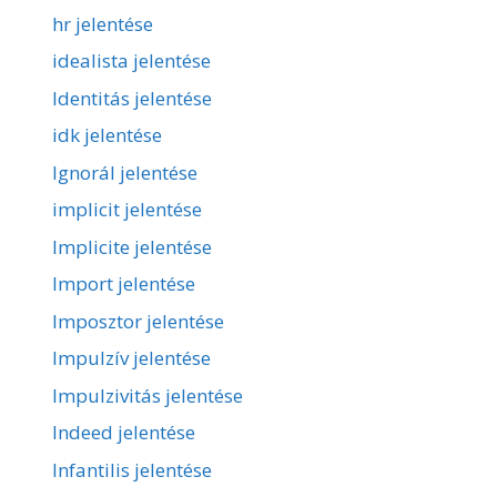
hr jelentése
idealista jelentése
Identitás jelentése
idk jelentése
Ignorál jelentése
implicit jelentése
Implicite jelentése
Import jelentése
Imposztor jelentése
Impulzív jelentése
Impulzivitás jelentése
Indeed jelentése
Infantilis jelentése