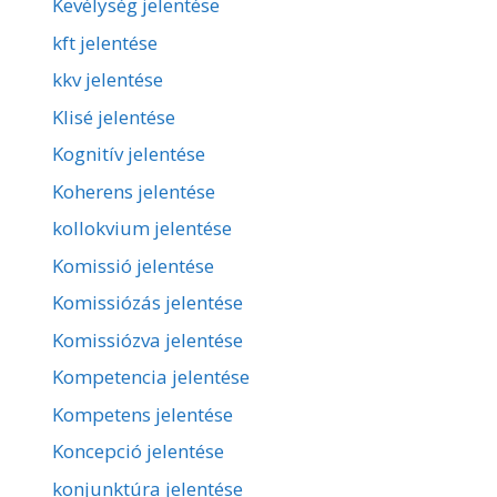
Kevélység jelentése
kft jelentése
kkv jelentése
Klisé jelentése
Kognitív jelentése
Koherens jelentése
kollokvium jelentése
Komissió jelentése
Komissiózás jelentése
Komissiózva jelentése
Kompetencia jelentése
Kompetens jelentése
Koncepció jelentése
konjunktúra jelentése