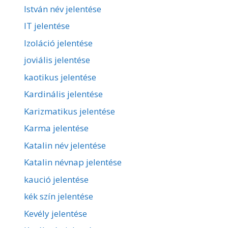
István név jelentése
IT jelentése
Izoláció jelentése
joviális jelentése
kaotikus jelentése
Kardinális jelentése
Karizmatikus jelentése
Karma jelentése
Katalin név jelentése
Katalin névnap jelentése
kaució jelentése
kék szín jelentése
Kevély jelentése