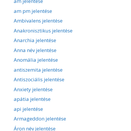
am jelentése
am pm jelentése
Ambivalens jelentése
Anakronisztikus jelentése
Anarchia jelentése
Anna név jelentése
Anomália jelentése
antiszemita jelentése
Antiszociális jelentése
Anxiety jelentése
apátia jelentése
api jelentése
Armageddon jelentése
Áron név jelentése