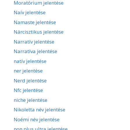
Moratórium jelentése
Naív jelentése
Namaste jelentése
Nárcisztikus jelentése
Narratív jelentése
Narratíva jelentése
natív jelentése
ner jelentése
Nerd jelentése
Nfc jelentése
niche jelentése
Nikoletta név jelentése
Noémi név jelentése
non plus ultra jelentése