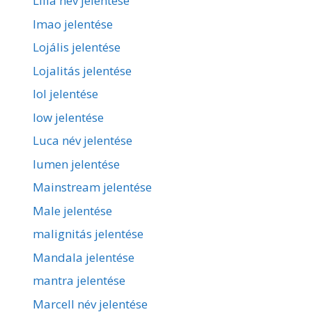
Lilla név jelentése
lmao jelentése
Lojális jelentése
Lojalitás jelentése
lol jelentése
low jelentése
Luca név jelentése
lumen jelentése
Mainstream jelentése
Male jelentése
malignitás jelentése
Mandala jelentése
mantra jelentése
Marcell név jelentése