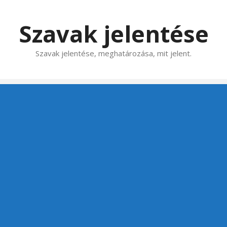
Kilépés
a
Szavak jelentése
tartalomba
Szavak jelentése, meghatározása, mit jelent.