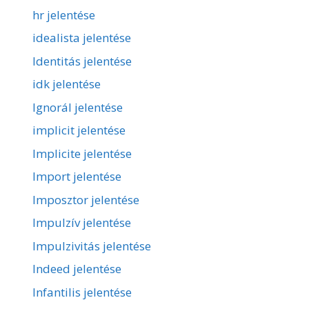
hr jelentése
idealista jelentése
Identitás jelentése
idk jelentése
Ignorál jelentése
implicit jelentése
Implicite jelentése
Import jelentése
Imposztor jelentése
Impulzív jelentése
Impulzivitás jelentése
Indeed jelentése
Infantilis jelentése