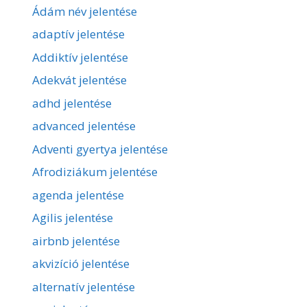
Ádám név jelentése
adaptív jelentése
Addiktív jelentése
Adekvát jelentése
adhd jelentése
advanced jelentése
Adventi gyertya jelentése
Afrodiziákum jelentése
agenda jelentése
Agilis jelentése
airbnb jelentése
akvizíció jelentése
alternatív jelentése