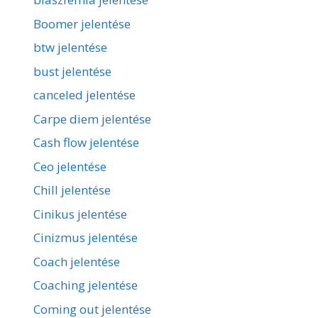
Boomer jelentése
btw jelentése
bust jelentése
canceled jelentése
Carpe diem jelentése
Cash flow jelentése
Ceo jelentése
Chill jelentése
Cinikus jelentése
Cinizmus jelentése
Coach jelentése
Coaching jelentése
Coming out jelentése