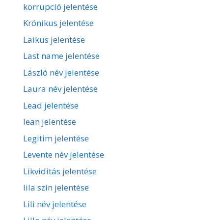
korrupció jelentése
Krónikus jelentése
Laikus jelentése
Last name jelentése
László név jelentése
Laura név jelentése
Lead jelentése
lean jelentése
Legitim jelentése
Levente név jelentése
Likviditás jelentése
lila szín jelentése
Lili név jelentése