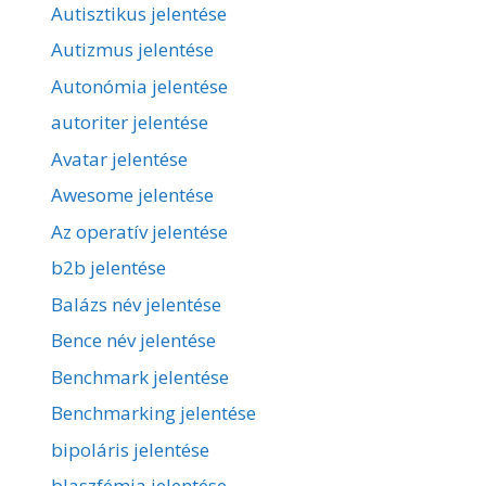
Autisztikus jelentése
Autizmus jelentése
Autonómia jelentése
autoriter jelentése
Avatar jelentése
Awesome jelentése
Az operatív jelentése
b2b jelentése
Balázs név jelentése
Bence név jelentése
Benchmark jelentése
Benchmarking jelentése
bipoláris jelentése
blaszfémia jelentése