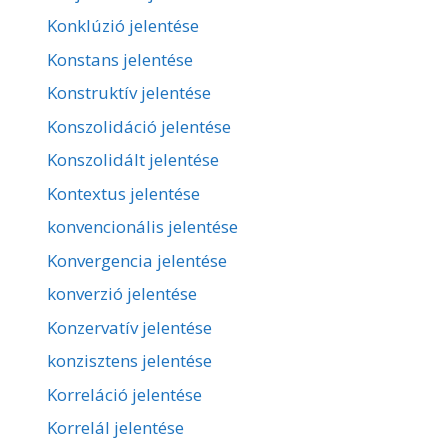
Konklúzió jelentése
Konstans jelentése
Konstruktív jelentése
Konszolidáció jelentése
Konszolidált jelentése
Kontextus jelentése
konvencionális jelentése
Konvergencia jelentése
konverzió jelentése
Konzervatív jelentése
konzisztens jelentése
Korreláció jelentése
Korrelál jelentése