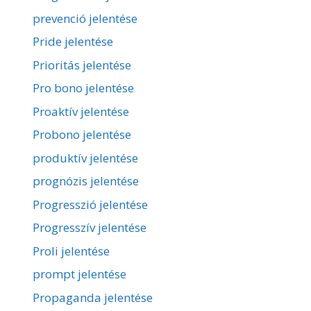
prevenció jelentése
Pride jelentése
Prioritás jelentése
Pro bono jelentése
Proaktív jelentése
Probono jelentése
produktív jelentése
prognózis jelentése
Progresszió jelentése
Progresszív jelentése
Proli jelentése
prompt jelentése
Propaganda jelentése