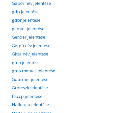
Gábor név jelentése
gdp jelentése
gdpr jelentése
gemini jelentése
Gender jelentése
Gergő név jelentése
Gitta név jelentése
gmo jelentése
gmo mentes jelentése
Gourmet jelentése
Groteszk jelentése
haccp jelentése
Halleluja jelentése