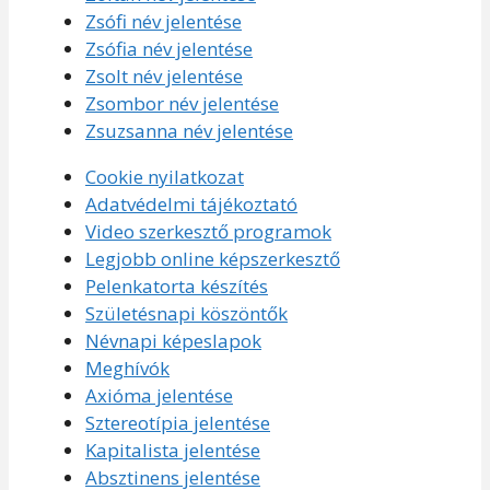
Zsófi név jelentése
Zsófia név jelentése
Zsolt név jelentése
Zsombor név jelentése
Zsuzsanna név jelentése
Cookie nyilatkozat
Adatvédelmi tájékoztató
Video szerkesztő programok
Legjobb online képszerkesztő
Pelenkatorta készítés
Születésnapi köszöntők
Névnapi képeslapok
Meghívók
Axióma jelentése
Sztereotípia jelentése
Kapitalista jelentése
Absztinens jelentése