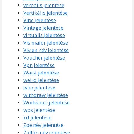
verbális jelentése
Vertikális jelentése
Vibe jelentése
Vintage jelentése
virtuális jelentése
Vis maior jelentése
Vivien név jelentése
Voucher jelentése
Vpn jelentése
Waist jelentése
weird jelentése
who jelentése
withdraw jelentése
Workshop jelentése
wps jelentése
xd jelentése
Zoé név jelentése
Zoltán név jelentése