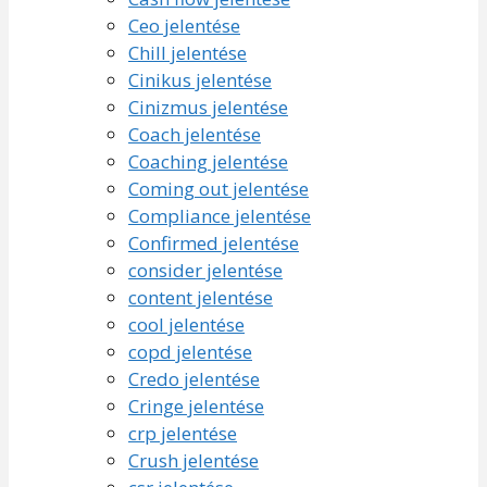
Ceo jelentése
Chill jelentése
Cinikus jelentése
Cinizmus jelentése
Coach jelentése
Coaching jelentése
Coming out jelentése
Compliance jelentése
Confirmed jelentése
consider jelentése
content jelentése
cool jelentése
copd jelentése
Credo jelentése
Cringe jelentése
crp jelentése
Crush jelentése