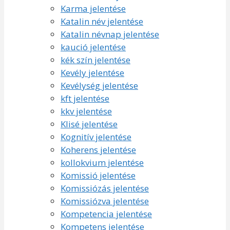
Karma jelentése
Katalin név jelentése
Katalin névnap jelentése
kaució jelentése
kék szín jelentése
Kevély jelentése
Kevélység jelentése
kft jelentése
kkv jelentése
Klisé jelentése
Kognitív jelentése
Koherens jelentése
kollokvium jelentése
Komissió jelentése
Komissiózás jelentése
Komissiózva jelentése
Kompetencia jelentése
Kompetens jelentése