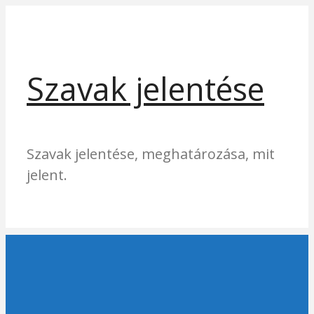
Kilépés
a
tartalomba
Szavak jelentése
Szavak jelentése, meghatározása, mit
jelent.