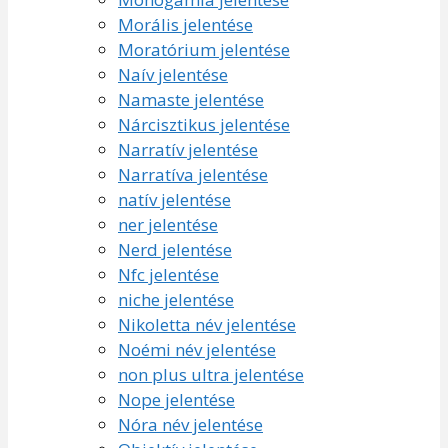
Morális jelentése
Moratórium jelentése
Naív jelentése
Namaste jelentése
Nárcisztikus jelentése
Narratív jelentése
Narratíva jelentése
natív jelentése
ner jelentése
Nerd jelentése
Nfc jelentése
niche jelentése
Nikoletta név jelentése
Noémi név jelentése
non plus ultra jelentése
Nope jelentése
Nóra név jelentése