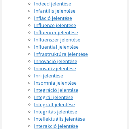
Indeed jelentése
Infantilis jelentése
Infláció jelentése
Influence jelentése
Influencer jelentése
Influenszer jelentése
Influential jelentése
Infrastruktúra jelentése
Innováció jelentése
Innovatív jelentése
Inri jelentése
Insomnia jelentése
Integráció jelentése
Integrál jelentése
Integrált jelentése
Integritás jelentése
Intellektuális jelentése
Interakció jelentése