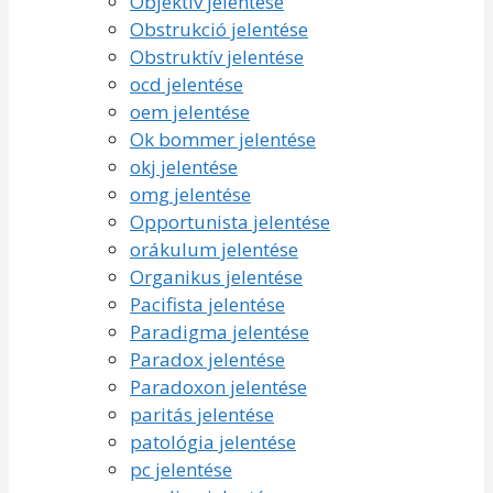
Objektív jelentése
Obstrukció jelentése
Obstruktív jelentése
ocd jelentése
oem jelentése
Ok bommer jelentése
okj jelentése
omg jelentése
Opportunista jelentése
orákulum jelentése
Organikus jelentése
Pacifista jelentése
Paradigma jelentése
Paradox jelentése
Paradoxon jelentése
paritás jelentése
patológia jelentése
pc jelentése