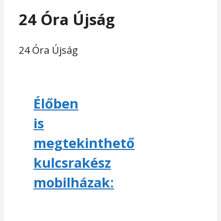
24 Óra Újság
24 Óra Újság
Élőben
is
megtekinthető
kulcsrakész
mobilházak: