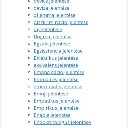
device jelentése
deviza jelentése
dilemma jelentése
diszkrimináció jelentése
diy jelentése
Dogma jelentése
Egzakt jelentése
Egzisztencia jelentése
Eklektikus jelentése
ekvivalens jelentése
Emancipáció jelentése
Emma név jelentése
emocionális jelentése
Emoji jelentése
Empatikus jelentése
Empirikus jelentése
Enable jelentése
Endokrinológus jelentése