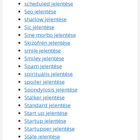
scheduled jelentése
Seo jelentése
shallow jelentése
Sic jelentése
Sine morbo jelentése
Skizofrén jelentése
smile jelentése
Smiley jelentése
Spam jelentése
spirituális jelentése
spoiler jelentése
Spondylosis jelentése
Stalker jelentése
Standard jelentése
Start up jelentése
Startup jelentése
Startupper jelentése
State jelentése