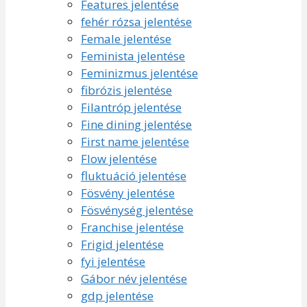
Features jelentése
fehér rózsa jelentése
Female jelentése
Feminista jelentése
Feminizmus jelentése
fibrózis jelentése
Filantróp jelentése
Fine dining jelentése
First name jelentése
Flow jelentése
fluktuáció jelentése
Fösvény jelentése
Fösvénység jelentése
Franchise jelentése
Frigid jelentése
fyi jelentése
Gábor név jelentése
gdp jelentése