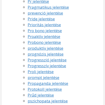
Pr jelentése
Pragmatikus jelentése
prevenció jelentése
Pride jelentése
Prioritás jelentése
Pro bono jelentése
Proaktív jelentése
Probono jelentése
produktív jelentése
prognózis jelentése
Progresszió jelentése
Progresszív jelentése
Proli jelentése
prompt jelentése
Propaganda jelentése
Protokoll jelentése
Prűd jelentése
pszichopata jelentése