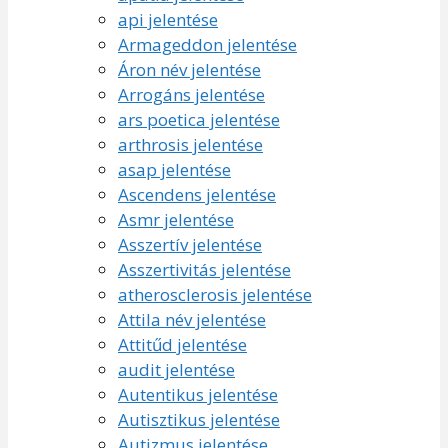
api jelentése
Armageddon jelentése
Áron név jelentése
Arrogáns jelentése
ars poetica jelentése
arthrosis jelentése
asap jelentése
Ascendens jelentése
Asmr jelentése
Asszertív jelentése
Asszertivitás jelentése
atherosclerosis jelentése
Attila név jelentése
Attitűd jelentése
audit jelentése
Autentikus jelentése
Autisztikus jelentése
Autizmus jelentése