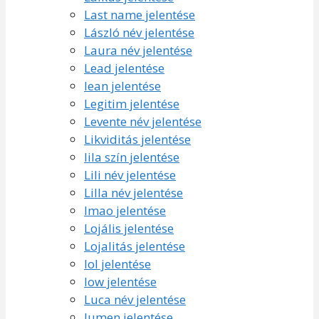
Last name jelentése
László név jelentése
Laura név jelentése
Lead jelentése
lean jelentése
Legitim jelentése
Levente név jelentése
Likviditás jelentése
lila szín jelentése
Lili név jelentése
Lilla név jelentése
lmao jelentése
Lojális jelentése
Lojalitás jelentése
lol jelentése
low jelentése
Luca név jelentése
lumen jelentése