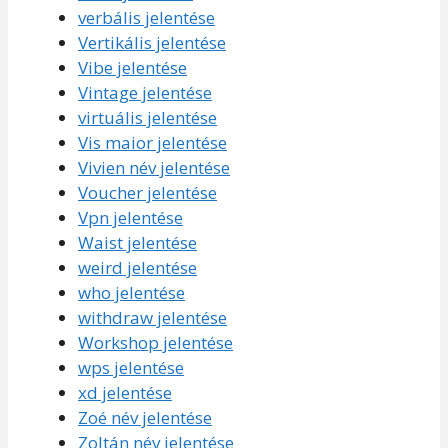
verbális jelentése
Vertikális jelentése
Vibe jelentése
Vintage jelentése
virtuális jelentése
Vis maior jelentése
Vivien név jelentése
Voucher jelentése
Vpn jelentése
Waist jelentése
weird jelentése
who jelentése
withdraw jelentése
Workshop jelentése
wps jelentése
xd jelentése
Zoé név jelentése
Zoltán név jelentése