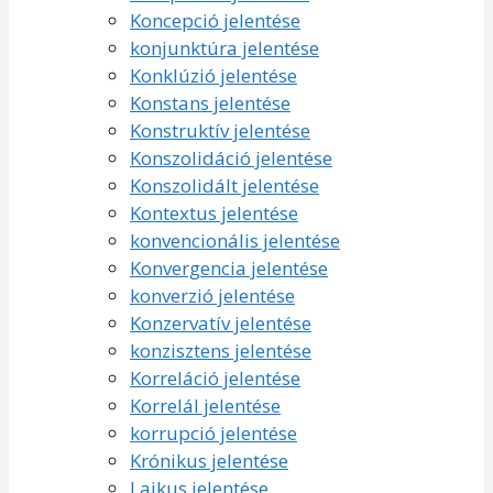
Koncepció jelentése
konjunktúra jelentése
Konklúzió jelentése
Konstans jelentése
Konstruktív jelentése
Konszolidáció jelentése
Konszolidált jelentése
Kontextus jelentése
konvencionális jelentése
Konvergencia jelentése
konverzió jelentése
Konzervatív jelentése
konzisztens jelentése
Korreláció jelentése
Korrelál jelentése
korrupció jelentése
Krónikus jelentése
Laikus jelentése