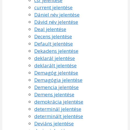
csr jelentése
current jelentése
Dániel név jelentése
Dávid név jelentése
Deal jelentése
Decens jelentése
Default jelentése
Dekadens jelentése
deklarál jelentése
deklarált jelentése
Demagóg jelentése
Demagógia jelentése
Demencia jelentése
Demens jelentése
demokrácia jelentése
determinál jelentése
determinált jelentése
Deviáns jelentése