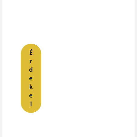
É
r
d
e
k
e
l