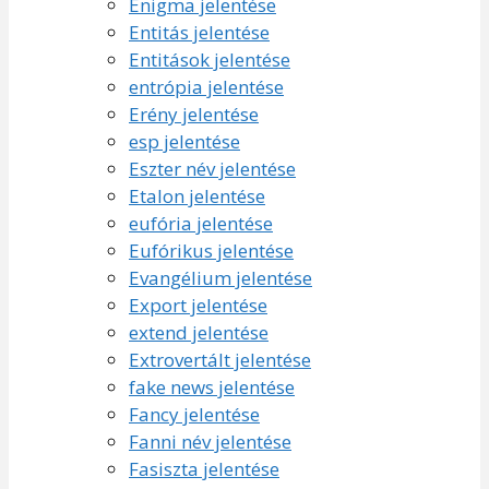
Enigma jelentése
Entitás jelentése
Entitások jelentése
entrópia jelentése
Erény jelentése
esp jelentése
Eszter név jelentése
Etalon jelentése
eufória jelentése
Eufórikus jelentése
Evangélium jelentése
Export jelentése
extend jelentése
Extrovertált jelentése
fake news jelentése
Fancy jelentése
Fanni név jelentése
Fasiszta jelentése