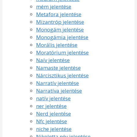
mém jelentése
Metafora jelentése
Mizantróp jelentése
Monogám jelentése
Monogámia jelentése
Morális jelentése
Moratórium jelentése
Naív jelentése
Namaste jelentése
Nárcisztikus jelentése
Narratív jelentése
Narratíva jelentése
natív jelentése
ner jelentése
Nerd jelentése
Nfc jelentése
niche jelentése
Nikoletta név jelentése