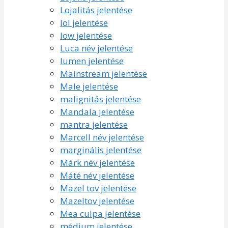
Lojalitás jelentése
lol jelentése
low jelentése
Luca név jelentése
lumen jelentése
Mainstream jelentése
Male jelentése
malignitás jelentése
Mandala jelentése
mantra jelentése
Marcell név jelentése
marginális jelentése
Márk név jelentése
Máté név jelentése
Mazel tov jelentése
Mazeltov jelentése
Mea culpa jelentése
médium jelentése