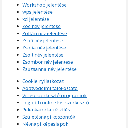
Workshop jelentése
wps jelentése
xd jelentése
Zoé név jelentése
Zoltán név jelentése
Zsófi név jelentése
Zsófia név jelentése
Zsolt név jelentése
Zsombor név jelentése
Zsuzsanna név jelentése
Cookie nyilatkozat
Adatvédelmi tájékoztató
Video szerkesztő programok
Legjobb online képszerkesztő
Pelenkatorta készítés
Születésnapi köszöntők
Névnapi képeslapok