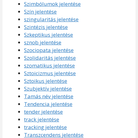
Szimbólumok jelentése
Szín jelentése
szingularitás jelentése
Szintézis jelentése
Szkeptikus jelentése
sznob jelentése
Szociopata jelentése
Szolidaritás jelentése
szomatikus jelentése
Sztoicizmus jelentése
Sztoikus jelentése
Szubjektív jelentése
Tamás név jelentése
Tendencia jelentése
tender jelentése
track jelentése
tracking jelentése
Transzcendens jelentése