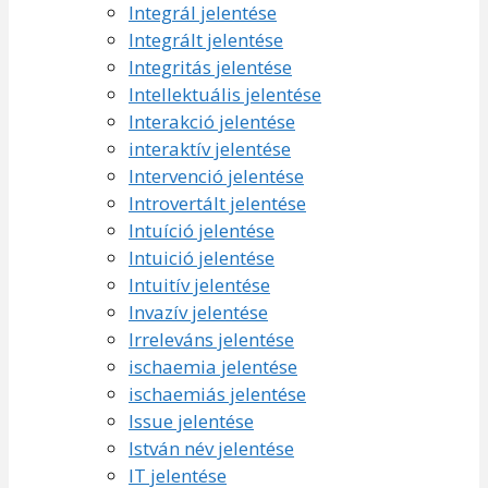
Integrál jelentése
Integrált jelentése
Integritás jelentése
Intellektuális jelentése
Interakció jelentése
interaktív jelentése
Intervenció jelentése
Introvertált jelentése
Intuíció jelentése
Intuició jelentése
Intuitív jelentése
Invazív jelentése
Irreleváns jelentése
ischaemia jelentése
ischaemiás jelentése
Issue jelentése
István név jelentése
IT jelentése