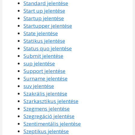
Standard jelentése
Start up jelentése
Startup jelentése
Startupper jelentése
State jelentése
Statikus jelentése
Status quo jelentése
Submit jelentése
sup jelentése
Support jelentése
Surname jelentése
suv jelentése
Szakrális jelentése
Szarkasztikus jelentése
Szegmens jelentése
Szegregáció jelentése
Szentimentális jelentése
Szeptikus jelentése