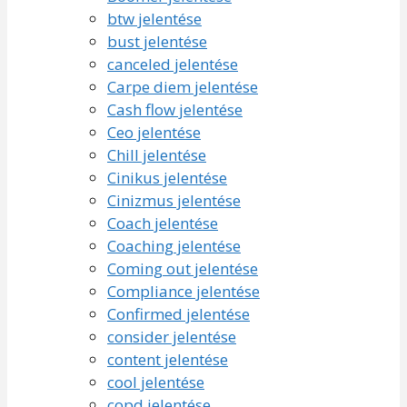
btw jelentése
bust jelentése
canceled jelentése
Carpe diem jelentése
Cash flow jelentése
Ceo jelentése
Chill jelentése
Cinikus jelentése
Cinizmus jelentése
Coach jelentése
Coaching jelentése
Coming out jelentése
Compliance jelentése
Confirmed jelentése
consider jelentése
content jelentése
cool jelentése
copd jelentése