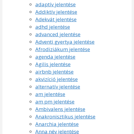
adaptív jelentése
Addiktív jelentése
Adekvát jelentése
adhd jelentése
advanced jelentése
Adventi gyertya jelentése
Afrodiziákum jelentése
agenda jelentése
Agilis jelentése
airbnb jelentése
akvizíció jelentése
alternatív jelentése
am jelentése
am pm jelentése
Ambivalens jelentése
Anakronisztikus jelentése
Anarchia jelentése
Anna név jelentése