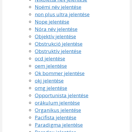
Noémi név jelentése
non plus ultra jelentése
Nope jelentése
Nóra név jelentése
Objektív jelentése
Obstrukció jelentése
Obstruktív jelentése
ocd jelentése
oem jelentése
Ok bommer jelentése
okj jelentése
omg jelentése
Opportunista jelentése
orákulum jelentése
Organikus jelentése
Pacifista jelentése
Paradigma jelentése