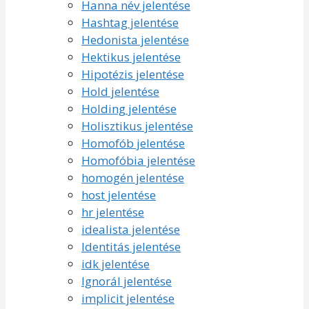
Hanna név jelentése
Hashtag jelentése
Hedonista jelentése
Hektikus jelentése
Hipotézis jelentése
Hold jelentése
Holding jelentése
Holisztikus jelentése
Homofób jelentése
Homofóbia jelentése
homogén jelentése
host jelentése
hr jelentése
idealista jelentése
Identitás jelentése
idk jelentése
Ignorál jelentése
implicit jelentése