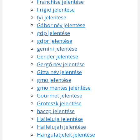
Franchise jelentése
Frigid jelentése
fyi jelentése
Gábor név jelentése
gdp jelentése
gdpr jelentése
gemini jelentése
Gender jelentése
Gergő név jelentése
Gitta név jelentése
gmo jelentése
gmo mentes jelentése
Gourmet jelentése
Groteszk jelentése
haccp jelentése
Halleluja jelentése
Hallelujah jelentése
Hangulatjelek jelentése