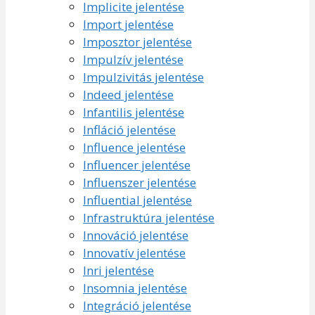
Implicite jelentése
Import jelentése
Imposztor jelentése
Impulzív jelentése
Impulzivitás jelentése
Indeed jelentése
Infantilis jelentése
Infláció jelentése
Influence jelentése
Influencer jelentése
Influenszer jelentése
Influential jelentése
Infrastruktúra jelentése
Innováció jelentése
Innovatív jelentése
Inri jelentése
Insomnia jelentése
Integráció jelentése