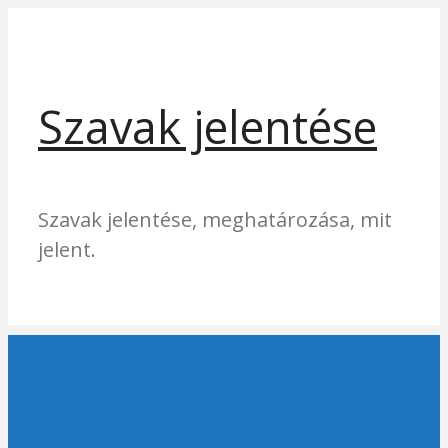
Kilépés
a
tartalomba
Szavak jelentése
Szavak jelentése, meghatározása, mit
jelent.