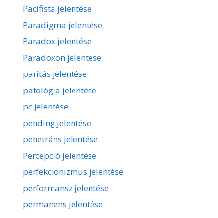
Pacifista jelentése
Paradigma jelentése
Paradox jelentése
Paradoxon jelentése
paritás jelentése
patológia jelentése
pc jelentése
pending jelentése
penetráns jelentése
Percepció jelentése
perfekcionizmus jelentése
performansz jelentése
permanens jelentése