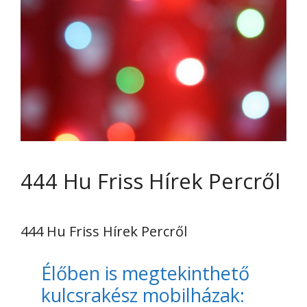
444 Hu Friss Hírek Percről
444 Hu Friss Hírek Percről
Élőben is megtekinthető
kulcsrakész mobilházak: