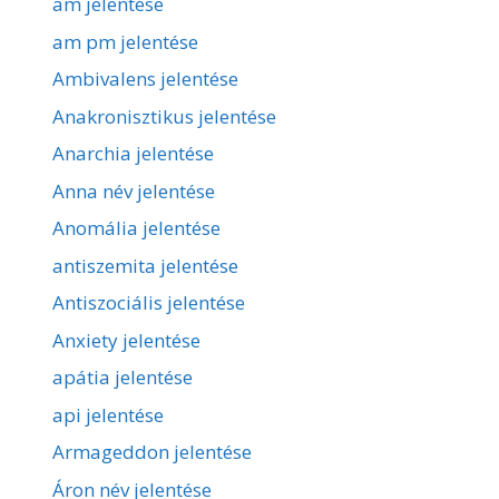
am jelentése
am pm jelentése
Ambivalens jelentése
Anakronisztikus jelentése
Anarchia jelentése
Anna név jelentése
Anomália jelentése
antiszemita jelentése
Antiszociális jelentése
Anxiety jelentése
apátia jelentése
api jelentése
Armageddon jelentése
Áron név jelentése