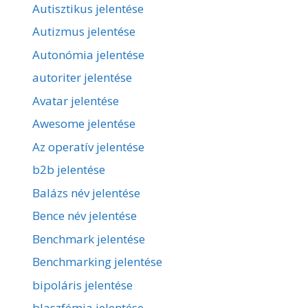
Autisztikus jelentése
Autizmus jelentése
Autonómia jelentése
autoriter jelentése
Avatar jelentése
Awesome jelentése
Az operatív jelentése
b2b jelentése
Balázs név jelentése
Bence név jelentése
Benchmark jelentése
Benchmarking jelentése
bipoláris jelentése
blaszfémia jelentése