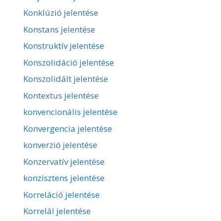
Konklúzió jelentése
Konstans jelentése
Konstruktív jelentése
Konszolidáció jelentése
Konszolidált jelentése
Kontextus jelentése
konvencionális jelentése
Konvergencia jelentése
konverzió jelentése
Konzervatív jelentése
konzisztens jelentése
Korreláció jelentése
Korrelál jelentése