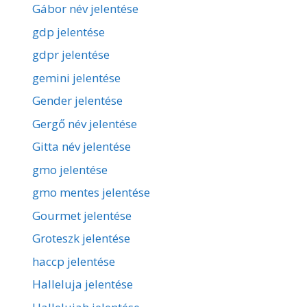
Gábor név jelentése
gdp jelentése
gdpr jelentése
gemini jelentése
Gender jelentése
Gergő név jelentése
Gitta név jelentése
gmo jelentése
gmo mentes jelentése
Gourmet jelentése
Groteszk jelentése
haccp jelentése
Halleluja jelentése