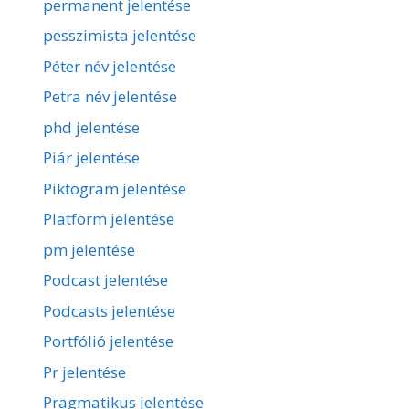
permanent jelentése
pesszimista jelentése
Péter név jelentése
Petra név jelentése
phd jelentése
Piár jelentése
Piktogram jelentése
Platform jelentése
pm jelentése
Podcast jelentése
Podcasts jelentése
Portfólió jelentése
Pr jelentése
Pragmatikus jelentése