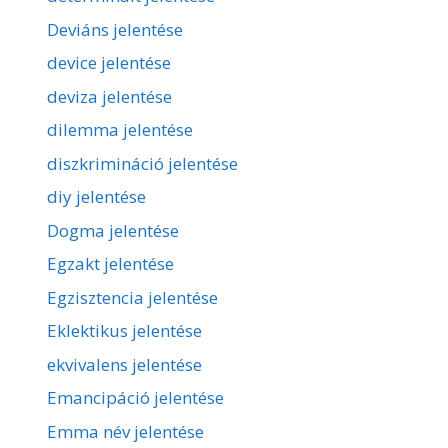
Deviáns jelentése
device jelentése
deviza jelentése
dilemma jelentése
diszkrimináció jelentése
diy jelentése
Dogma jelentése
Egzakt jelentése
Egzisztencia jelentése
Eklektikus jelentése
ekvivalens jelentése
Emancipáció jelentése
Emma név jelentése