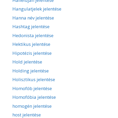
Hallelujah jelentése
Hangulatjelek jelentése
Hanna név jelentése
Hashtag jelentése
Hedonista jelentése
Hektikus jelentése
Hipotézis jelentése
Hold jelentése
Holding jelentése
Holisztikus jelentése
Homofób jelentése
Homofóbia jelentése
homogén jelentése
host jelentése