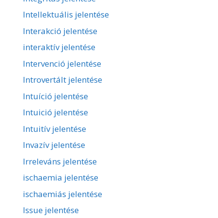
Intellektuális jelentése
Interakció jelentése
interaktív jelentése
Intervenció jelentése
Introvertált jelentése
Intuíció jelentése
Intuició jelentése
Intuitív jelentése
Invazív jelentése
Irreleváns jelentése
ischaemia jelentése
ischaemiás jelentése
Issue jelentése