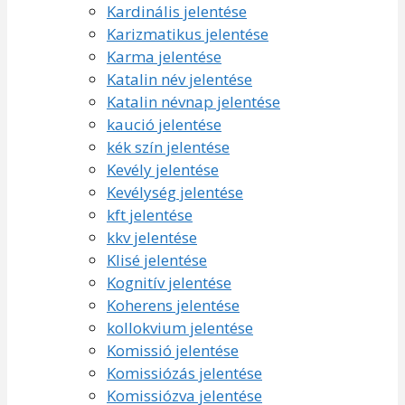
Kardinális jelentése
Karizmatikus jelentése
Karma jelentése
Katalin név jelentése
Katalin névnap jelentése
kaució jelentése
kék szín jelentése
Kevély jelentése
Kevélység jelentése
kft jelentése
kkv jelentése
Klisé jelentése
Kognitív jelentése
Koherens jelentése
kollokvium jelentése
Komissió jelentése
Komissiózás jelentése
Komissiózva jelentése