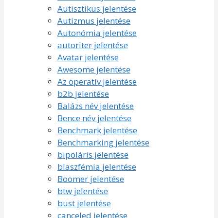
Autisztikus jelentése
Autizmus jelentése
Autonómia jelentése
autoriter jelentése
Avatar jelentése
Awesome jelentése
Az operatív jelentése
b2b jelentése
Balázs név jelentése
Bence név jelentése
Benchmark jelentése
Benchmarking jelentése
bipoláris jelentése
blaszfémia jelentése
Boomer jelentése
btw jelentése
bust jelentése
canceled jelentése