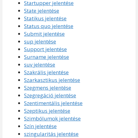
Startupper jelentése
State jelentése
Statikus jelentése
Status quo jelentése
Submit jelentése
sup jelentése
Support jelentése
Surname jelentése
suv jelentése
Szakrális jelentése
Szarkasztikus jelentése
Szegmens jelentése
Szegregáció jelentése
Szentimentális jelentése
Szeptikus jelentése
Szimbólumok jelentése
Szín jelentése
szingularitás jelentése