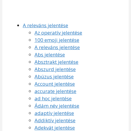
A releváns jelentése
Az operatív jelentése
100 emoji jelentése
A releváns jelentése
Abs jelentése
Absztrakt jelentése
Abszurd jelentése
Abúzus jelentése
Account jelentése
accurate jelentése
ad hoc jelentése
Ádám név jelentése
adaptív jelentése
Addiktív jelentése
Adekvát jelentése