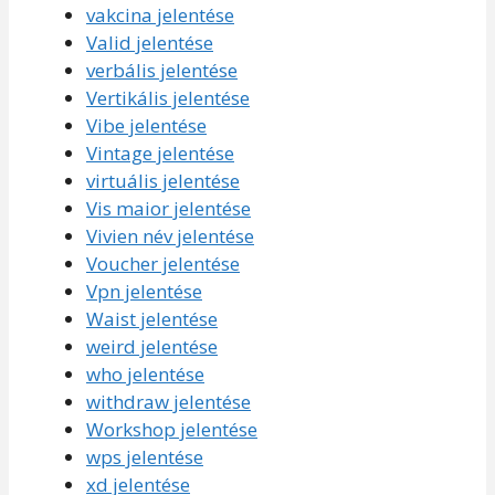
vakcina jelentése
Valid jelentése
verbális jelentése
Vertikális jelentése
Vibe jelentése
Vintage jelentése
virtuális jelentése
Vis maior jelentése
Vivien név jelentése
Voucher jelentése
Vpn jelentése
Waist jelentése
weird jelentése
who jelentése
withdraw jelentése
Workshop jelentése
wps jelentése
xd jelentése