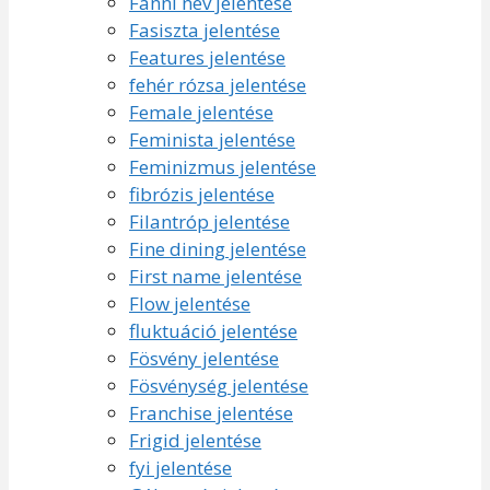
Fanni név jelentése
Fasiszta jelentése
Features jelentése
fehér rózsa jelentése
Female jelentése
Feminista jelentése
Feminizmus jelentése
fibrózis jelentése
Filantróp jelentése
Fine dining jelentése
First name jelentése
Flow jelentése
fluktuáció jelentése
Fösvény jelentése
Fösvénység jelentése
Franchise jelentése
Frigid jelentése
fyi jelentése