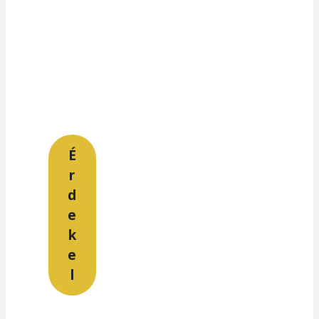
É
r
d
e
k
e
l