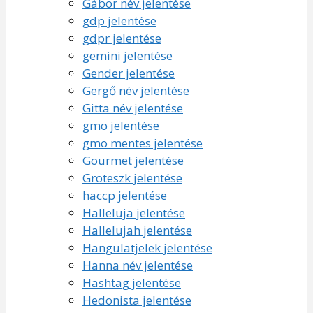
Gábor név jelentése
gdp jelentése
gdpr jelentése
gemini jelentése
Gender jelentése
Gergő név jelentése
Gitta név jelentése
gmo jelentése
gmo mentes jelentése
Gourmet jelentése
Groteszk jelentése
haccp jelentése
Halleluja jelentése
Hallelujah jelentése
Hangulatjelek jelentése
Hanna név jelentése
Hashtag jelentése
Hedonista jelentése