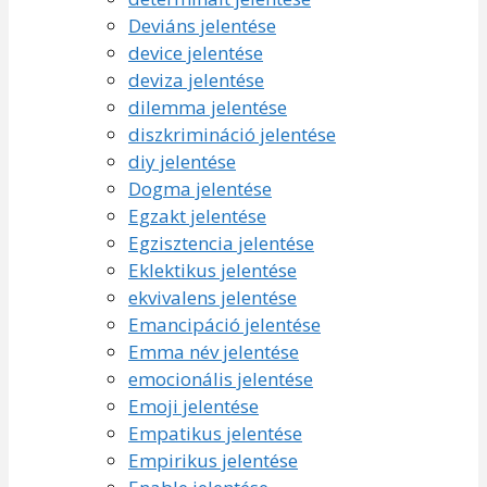
Deviáns jelentése
device jelentése
deviza jelentése
dilemma jelentése
diszkrimináció jelentése
diy jelentése
Dogma jelentése
Egzakt jelentése
Egzisztencia jelentése
Eklektikus jelentése
ekvivalens jelentése
Emancipáció jelentése
Emma név jelentése
emocionális jelentése
Emoji jelentése
Empatikus jelentése
Empirikus jelentése