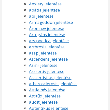
Anxiety jelentése
apátia jelentése
api jelentése
Armageddon jelentése
Áron név jelentése
Arrogáns jelentése
ars poetica jelentése
arthrosis jelentése
asap jelentése
Ascendens jelentése
Asmr jelentése
Asszertív jelentése
Asszertivitás jelentése
atherosclerosis jelentése
Attila név jelentése
Attitűd jelentése
audit jelentése
Autentikus jelentése