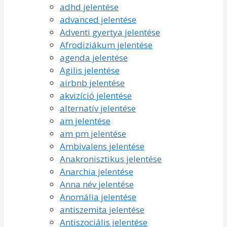
adhd jelentése
advanced jelentése
Adventi gyertya jelentése
Afrodiziákum jelentése
agenda jelentése
Agilis jelentése
airbnb jelentése
akvizíció jelentése
alternatív jelentése
am jelentése
am pm jelentése
Ambivalens jelentése
Anakronisztikus jelentése
Anarchia jelentése
Anna név jelentése
Anomália jelentése
antiszemita jelentése
Antiszociális jelentése